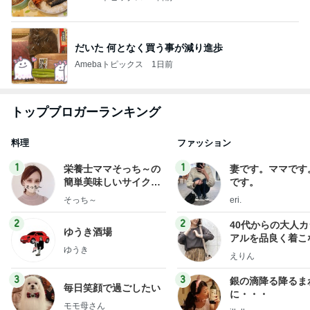
だいた 何となく買う事が減り進歩
Amebaトピックス
1日前
トップブロガーランキング
料理
ファッション
1
1
栄養士ママそっち～の
妻です。ママです
簡単美味しいサイクル
です。
献立
そっち～
eri.
2
2
40代からの大人
ゆうき酒場
アルを品良く着こ
ゆうき
ファッションブロ
えりん
3
3
銀の滴降る降るま
毎日笑顔で過ごしたい
に・・・
モモ母さん