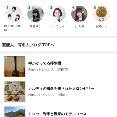
1
2
3
4
5
BEYOOOOO
島倉りか
ゆうこりん
石 安伊
蒼井心音
NDS
芸能人・有名人ブログ TOPへ
神がかってる掃除機
Amebaトピックス
1時間前
カルディの概念を覆されたメロンゼリー
Amebaトピックス
1日前
トロッコ列車と温泉のモデルコース