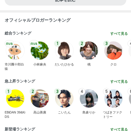
オフィシャルブロガーランキング
総合ランキング
すべて見る
1
2
3
市川團十郎白
小林麻央
だいたひかる
桃
クロ
猿
急上昇ランキング
すべて見る
1
2
3
4
5
EBiDAN 39&Ki
高山善廣
こいたん
島倉りか
つばきファク
DS
トリー
新登場ランキング
すべて見る