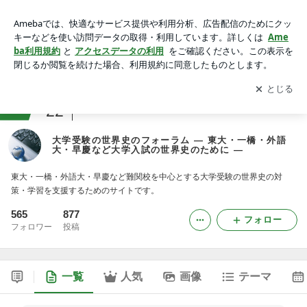
大学受験の世界史のフォーラム ― 東大・一橋・外語大・早慶
など大学入試の世界史のために ―
アプリをダウンロードして
ブログの更新通知
を受け取りまし
開く
ょう。
ranking
22
教育ジャンル
大学受験の世界史のフォーラム ― 東大・一橋・外語
大・早慶など大学入試の世界史のために ―
東大・一橋・外語大・早慶など難関校を中心とする大学受験の世界史の対
策・学習を支援するためのサイトです。
565
877
フォロー
フォロワー
投稿
一覧
人気
画像
テーマ