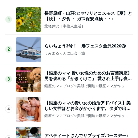
長野原町・山荘∶ヒマワリとコスモス【夏】と
【秋】・夕食 ・ ガス保安点検・・♪
1
北軽井沢［半住人生活］
らいちょう3号！ 港フェスタ金沢2026③
2
うみまるくんに出会う旅
【銀座のママ 賢い女性のためのお言葉講座】
男を褒める「かきくけこ」 愛され上手は褒め
3
方上手
銀座のママブログ✨美肌で開運✨銀座ママが作った
化粧品✨銀座クラブ高嶋25歳で開店✨高嶋りえ子
お着物でエルメス バーキン コーデ
【銀座のママの賢い女の婚活アドバイス】美
しい女性ほどお金がかかります。タダで出会
4
えると思うなよ
銀座のママブログ✨美肌で開運✨銀座ママが作った
化粧品✨銀座クラブ高嶋25歳で開店✨高嶋りえ子
お着物でエルメス バーキン コーデ
アペティートさんでサプライズバースデー♪