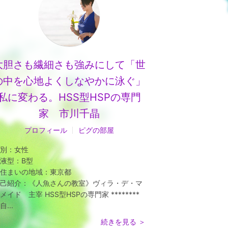
大胆さも繊細さも強みにして「世
の中を心地よくしなやかに泳ぐ」
私に変わる。HSS型HSPの専門
家 市川千晶
プロフィール
ピグの部屋
別：
女性
液型：
B型
住まいの地域：
東京都
己紹介：
《人魚さんの教室》ヴィラ・デ・マ
メイド 主宰 HSS型HSPの専門家 ********
自...
続きを見る ＞