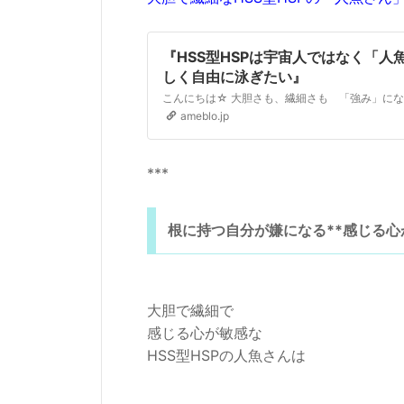
『HSS型HSPは宇宙人ではなく「人
しく自由に泳ぎたい』
ameblo.jp
***
根に持つ自分が嫌になる**感じる
大胆で繊細で
感じる心が敏感な
HSS型HSPの人魚さんは