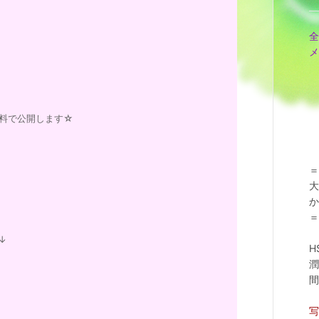
全
メ
料で公開します☆
＝
大
か
＝
↓
H
潤
間
写