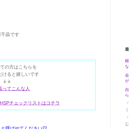
川千晶です
最
根
な
ての方はこちらを
だけると嬉しいです
会
が
↓↓
晶ってこんな人
自
ら
型HSPチェックリストはコチラ
「
｜
「
じ
」と呼ばせてください♡