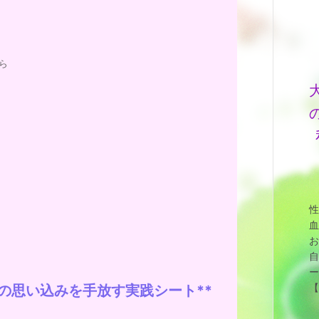
ら
性
血
お
自
ー
【
の思い込みを手放す実践シート**