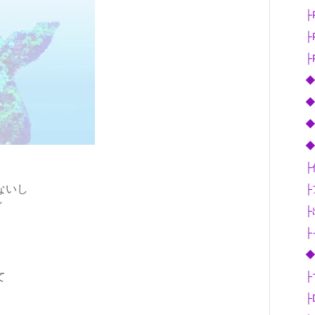
├P
├P
├P
◆
◆
◆
◆
├
ないし
├
ど
├
├
◆
て
├
├