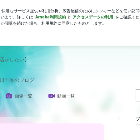
た40代美白マスク
芸能人ブログ
人気ブログ
新規登録
』～自由に私らしく世の中を泳ごう～
んへ＊『大胆さも繊細さも強みになる
を活かしたい】
市川千晶のブログ
画像一覧
動画一覧
プ