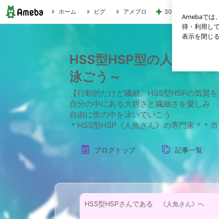
30%OFFで追加し
ホーム
ピグ
アメブロ
HSS型HSP型の人魚さんへ＊『大胆さも繊細さも強みになる
HSS型HSP型の人魚さ
泳ごう～
【行動的だけど繊細。HSS型HSPの気質
自分の中にある大胆さと繊細さを愛しみ
自由に世の中を泳いでいこう
＊HSS型HSP《人魚さん》の専門家＊＊
ブログトップ
記事一覧
HSS型HSPさんである
《人魚さん》へ