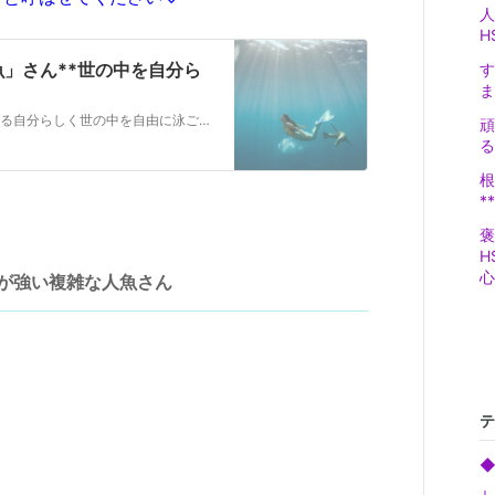
人
H
魚」さん**世の中を自分ら
す
ま
こんにちは☆ 大胆さも、繊細さも 「強み」になる自分らしく世の中を自由に泳ごうHSS型HSPさんのための心と身体を潤すサポーター・市川千晶です ***** は…
頑
る
根
*
褒
H
心
心が強い複雑な人魚さん
テ
◆