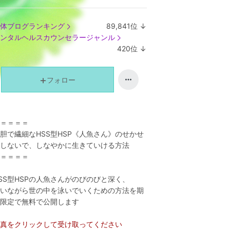
体ブログランキング
89,841
位
↓
ラ
ンタルヘルスカウンセラージャンル
ン
420
位
↓
キ
ラ
ン
ン
グ
キ
フォロー
下
ン
降
グ
下
＝＝＝＝
降
胆で繊細なHSS型HSP《人魚さん》のせかせ
しないで、しなやかに生きていける方法
＝＝＝＝
SS型HSPの人魚さんがのびのびと深く、
いながら世の中を泳いでいくための方法
を期
限定で
無料で公開します
真をクリックして受け取ってください