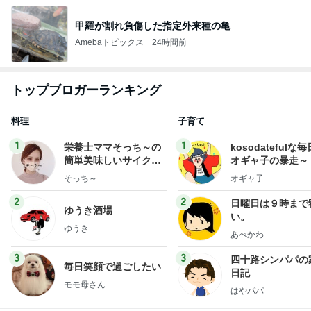
甲羅が割れ負傷した指定外来種の亀
Amebaトピックス
24時間前
トップブロガーランキング
料理
子育て
1
1
栄養士ママそっち～の
kosodatefulな毎
簡単美味しいサイクル
オギャ子の暴走～
献立
そっち～
オギャ子
2
2
日曜日は９時まで
ゆうき酒場
い。
ゆうき
あべかわ
3
3
四十路シンパパの
毎日笑顔で過ごしたい
日記
モモ母さん
はやパパ