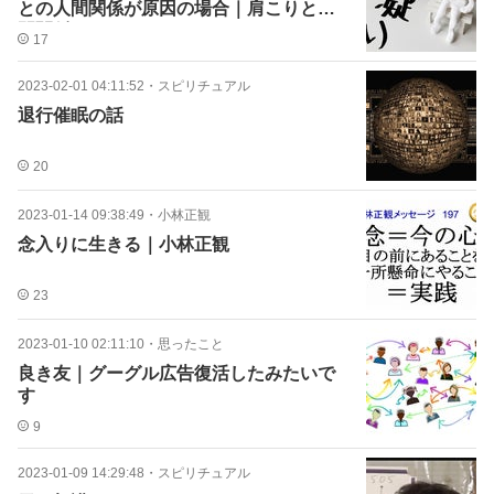
との人間関係が原因の場合｜肩こりと人
間関係
17
2023-02-01 04:11:52
・
スピリチュアル
退行催眠の話
20
2023-01-14 09:38:49
・
小林正観
念入りに生きる｜小林正観
23
2023-01-10 02:11:10
・
思ったこと
良き友｜グーグル広告復活したみたいで
す
9
2023-01-09 14:29:48
・
スピリチュアル