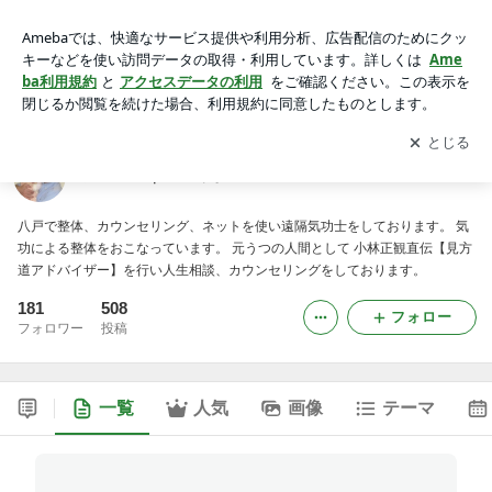
八戸整体｜気功あなんの日記
アプリをダウンロードして
ブログの更新通知
を受け取りまし
開く
ょう。
八戸整体｜気功あなんの日記
八戸で整体、カウンセリング、ネットを使い遠隔気功士をしております。 気
功による整体をおこなっています。 元うつの人間として 小林正観直伝【見方
道アドバイザー】を行い人生相談、カウンセリングをしております。
181
508
フォロー
フォロワー
投稿
一覧
人気
画像
テーマ