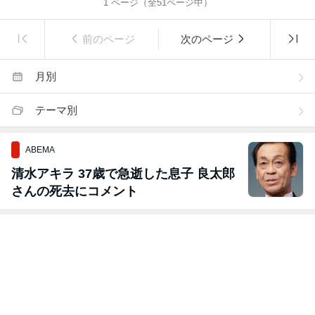
1
ページ（全
51
ページ中）
前のページ
次のページ
月別
テーマ別
ABEMA
清水アキラ 37歳で急逝した息子 良太郎
さんの死去にコメント