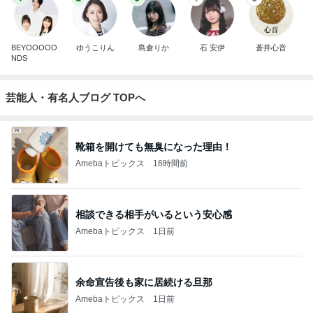
BEYOOOOO
ゆうこりん
島倉りか
石 安伊
蒼井心音
NDS
芸能人・有名人ブログ TOPへ
靴箱を開けても無臭になった理由！
Amebaトピックス
16時間前
相談できる相手がいるという安心感
Amebaトピックス
1日前
余命宣告後も家に居続ける旦那
Amebaトピックス
1日前