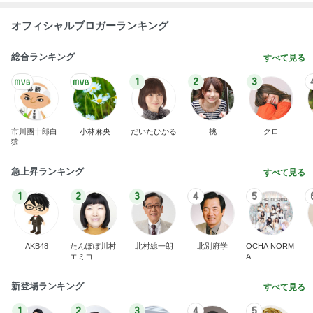
オフィシャルブロガーランキング
総合ランキング
すべて見る
1
2
3
市川團十郎白
小林麻央
だいたひかる
桃
クロ
猿
急上昇ランキング
すべて見る
1
2
3
4
5
AKB48
たんぽぽ川村
北村総一朗
北別府学
OCHA NORM
エミコ
A
新登場ランキング
すべて見る
1
2
3
4
5