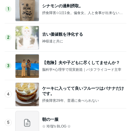
シナモンの過剰摂取。
1
摂食障害✩1日1食。偏食女。人と食事が出来ない。
私の身体は、ケーキで出来ている。
古い価値観を浄化する
2
神様達と共に
【危険】夫や子どもに尽くしてませんか？
3
脳科学×心理学で現実創造｜バタフライコード主宰
ケーキに入ってて良いフルーツはバナナだけ
です。
4
摂食障害29年、普通に食べられない
朝の一服
5
☆ 玲瑠's BLOG ☆