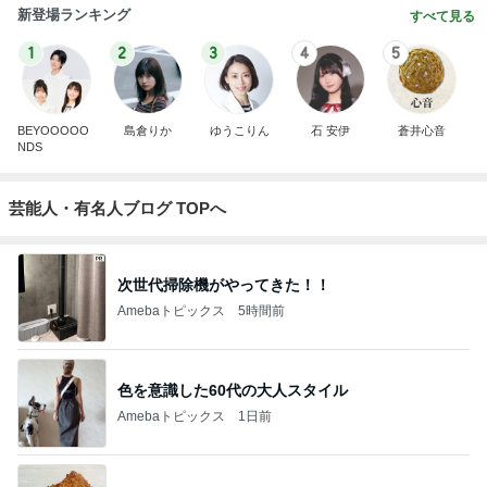
新登場ランキング
すべて見る
1
2
3
4
5
BEYOOOOO
島倉りか
ゆうこりん
石 安伊
蒼井心音
NDS
芸能人・有名人ブログ TOPへ
次世代掃除機がやってきた！！
Amebaトピックス
5時間前
色を意識した60代の大人スタイル
Amebaトピックス
1日前