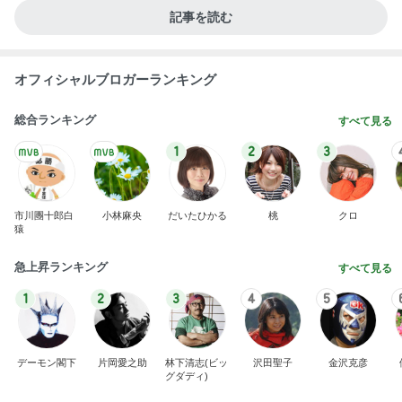
記事を読む
オフィシャルブロガーランキング
総合ランキング
すべて見る
1
2
3
市川團十郎白
小林麻央
だいたひかる
桃
クロ
猿
急上昇ランキング
すべて見る
1
2
3
4
5
デーモン閣下
片岡愛之助
林下清志(ビッ
沢田聖子
金沢克彦
グダディ)