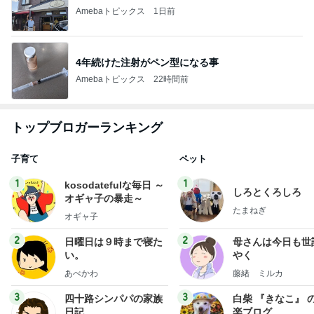
Amebaトピックス
1日前
4年続けた注射がペン型になる事
Amebaトピックス
22時間前
トップブロガーランキング
子育て
ペット
1
1
kosodatefulな毎日 ～
しろとくろしろ
オギャ子の暴走～
たまねぎ
オギャ子
2
2
日曜日は９時まで寝た
母さんは今日も世
い。
やく
あべかわ
藤緒 ミルカ
3
3
四十路シンパパの家族
白柴 『きなこ』 
日記
楽ブログ