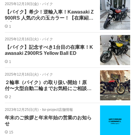
2025年12月19日(金)
・
バイク
【バイク】希少！逆輸入車！Kawasaki Z
900RS 人気の火の玉カラー！【在庫紹
介】
1
2025年12月16日(火)
・
バイク
【バイク】記念すべき1台目の在庫車！K
awasaki Z900RS Yellow Ball ED
1
2025年12月16日(火)
・
バイク
２輪車（バイク）の取り扱い開始！原
付〜大型自動二輪までお気軽にご相談く
ださい。
2
2023年12月25日(月)
・
tsr-project店舗情報
年末のご挨拶と年末年始の営業のお知ら
せ
15