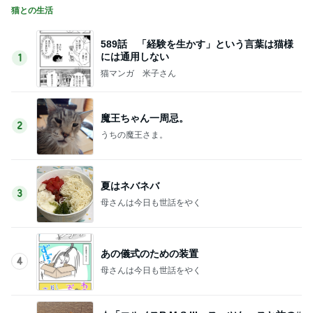
猫との生活
589話 「経験を生かす」という言葉は猫様
には通用しない
1
猫マンガ 米子さん
魔王ちゃん一周忌。
2
うちの魔王さま。
夏はネバネバ
3
母さんは今日も世話をやく
あの儀式のための装置
4
母さんは今日も世話をやく