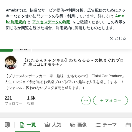
【わたるんチャンネル】わたるるる～の気まぐれブログ 車は
1/1オモチャ♪
アプリをダウンロードして
ブログの更新通知
を受け取りまし
開く
ょう。
ranking
26
カーショップジャンル
【わたるんチャンネル】わたるるる～の気まぐれブロ
グ 車は1/1オモチャ♪
【プリウス&スポーツカー・車・趣味・おもちゃetc】『Total Car Produce』
人生エンジョイ勢が送るお気楽ブログ(≧▽≦)ｂ趣味は人生を楽しくする！！
（ジャンルに囚われないブログ展開と成ります。）
221
1.6k
フォロー
フォロワー
投稿
一覧
人気
画像
テーマ