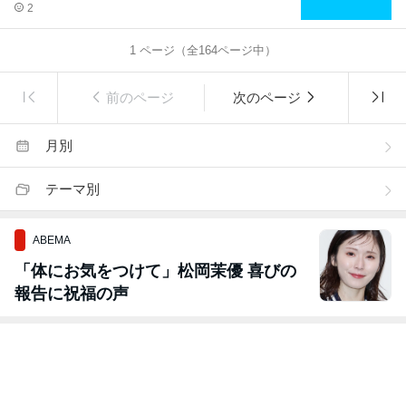
2
1
ページ（全
164
ページ中）
前のページ
次のページ
月別
テーマ別
ABEMA
「体にお気をつけて」松岡茉優 喜びの
報告に祝福の声