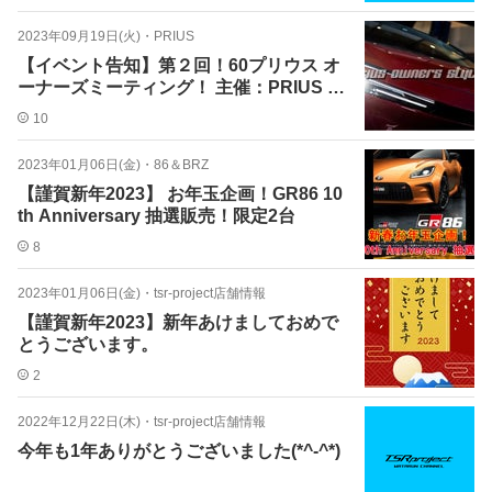
2023年09月19日(火)
・
PRIUS
【イベント告知】第２回！60プリウス オ
ーナーズミーティング！ 主催：PRIUS O
WNERS
10
2023年01月06日(金)
・
86＆BRZ
【謹賀新年2023】 お年玉企画！GR86 10
th Anniversary 抽選販売！限定2台
8
2023年01月06日(金)
・
tsr-project店舗情報
【謹賀新年2023】新年あけましておめで
とうございます。
2
2022年12月22日(木)
・
tsr-project店舗情報
今年も1年ありがとうございました(*^-^*)