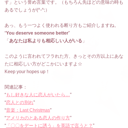
す」という誉め言葉です。（もちろん先ほどの意味の時も
あるでしょうが(^-^;）
あっ、もう一つよく使われる断り方もご紹介しますね。
“
You deserve someone better
”
「
あなたは私よりも相応しい人がいる
」
このように言われてフラれた方、きっとその方以上にあな
たに相応しい方がどこかにいますよ☆
Keep your hopes up！
関連記事：
“
もし好きな人に恋人がいたら…
”
“
恋人との別れ
”
“
音楽：Last Christmas
”
“
アメリカのとある恋人の作り方
”
“
「〇〇をデートに誘う」を英語で言うと？
”