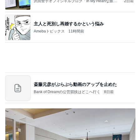
沢田聖子オフィシャルブログ「In My Heartな旅日
2日前
記」by Ameba
主人と死別し再婚するかという悩み
Amebaトピックス
11時間前
斎藤元彦がぶらぶら動画のアップを止めた
Bank of Dreamの公営競技はどこへ行く
8日前