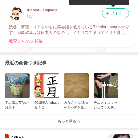
Tricolor Language
フォロー
Jay
渋谷・新宿エリアを中心に英会話を教えているTricolor Languageで
す。 講師のJayは日本人の親の元、イギリス生まれアメリカ育ちで
す。 なので英会話だけでなく、文化や英語の微妙なニュアンスの
教育ジャンル 18位
違い、海外生活の事も教えています。
最近の画像つき記事
不思議な英語の
2018年Amebaお
みなさんは“Sno
テニス：スマッ
お菓子
みくじ
w Angel”を見た
シュでケガをし
事ありますか？
ないために
もっと見る
ABEMA