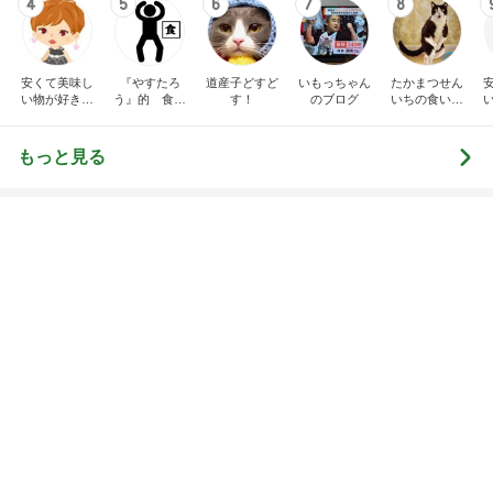
4
5
6
7
8
安くて美味し
『やすたろ
道産子どすど
いもっちゃん
たかまつせん
い物が好き☆
う』的 食の
す！
のブログ
いちの食い散
彡
備忘録
らかし日記
もっと見る