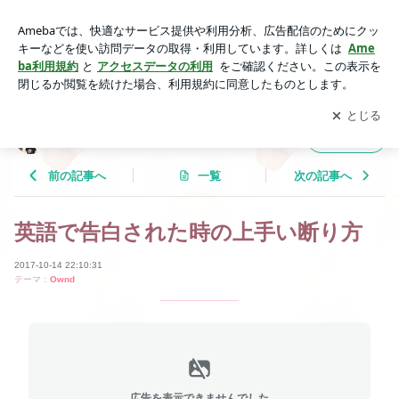
英語で告白された時の上手い断り方 | Tricolor Language
アプリをダウンロードして
ブログの更新通知
を受け取りまし
開く
ょう。
Tricolor Language
フォロー
前の記事へ
一覧
次の記事へ
英語で告白された時の上手い断り方
2017-10-14 22:10:31
テーマ：
Ownd
広告を表示できませんでした