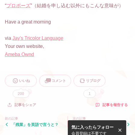
“
プロポーズ
”（結婚を申し込む以外にもこんな意味が）
Have a great morning
via
Jay's Tricolor Language
Your own website,
Ameba Ownd
いいね
コメント
リブログ
200
1
記事を報告する
記事をシェア
前の記事
次の記事
「残業」を英語で言うと？
「（食事を）作る」を英語で
気に入ったらフォロー
言うと？
会員登録は不要です