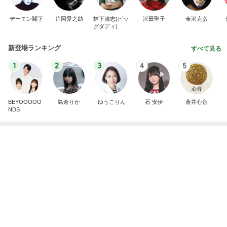
デーモン閣下
片岡愛之助
林下清志(ビッ
沢田聖子
金沢克彦
グダディ)
新登場ランキング
すべて見る
1
2
3
4
5
BEYOOOOO
島倉りか
ゆうこりん
石 安伊
蒼井心音
NDS