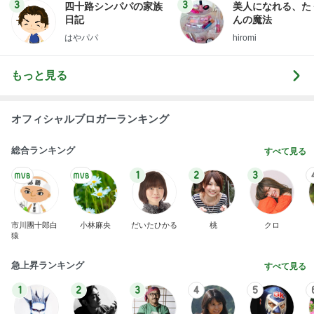
3
3
四十路シンパパの家族
美人になれる、た
日記
んの魔法
はやパパ
hiromi
もっと見る
オフィシャルブロガーランキング
総合ランキング
すべて見る
1
2
3
市川團十郎白
小林麻央
だいたひかる
桃
クロ
猿
急上昇ランキング
すべて見る
1
2
3
4
5