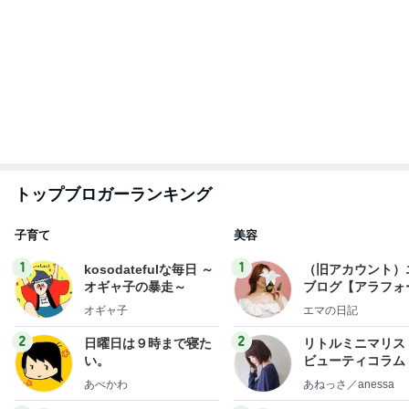
トップブロガーランキング
子育て
美容
1
1
kosodatefulな毎日 ～
（旧アカウント）
オギャ子の暴走～
ブログ【アラフォ
社売却セカンドラ
オギャ子
エマの日記
フ】
2
2
日曜日は９時まで寝た
リトルミニマリス
い。
ビューティコラム 
little minimalist'
あべかわ
あねっさ／anessa
uty colum