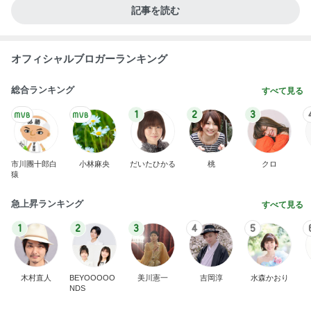
記事を読む
オフィシャルブロガーランキング
総合ランキング
すべて見る
1
2
3
市川團十郎白
小林麻央
だいたひかる
桃
クロ
猿
急上昇ランキング
すべて見る
1
2
3
4
5
木村直人
BEYOOOOO
美川憲一
吉岡淳
水森かおり
NDS