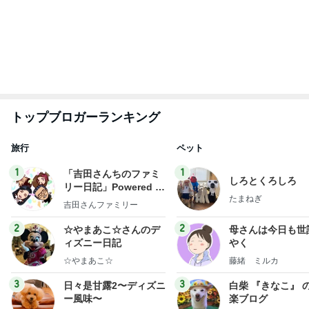
トップブロガーランキング
旅行
ペット
1
1
「吉田さんちのファミ
しろとくろしろ
リー日記」Powered b
たまねぎ
y Ameba 吉田さんファ
吉田さんファミリー
ミリーオフィシャルブ
ログ
2
2
☆やまあこ☆さんのデ
母さんは今日も世
ィズニー日記
やく
☆やまあこ☆
藤緒 ミルカ
3
3
日々是甘露2〜ディズニ
白柴 『きなこ』 
ー風味〜
楽ブログ