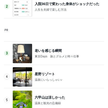
老いを感じる瞬間
3
東京Days 旅とグルメと時々仕事
星野リゾート
4
温泉にいらっしゃい♪
六甲山は涼しかった
5
温泉と観光の忘備録
このジャンルの記事をもっと見る
次世代掃除機がやってきた！！
Amebaトピックス
14時間前