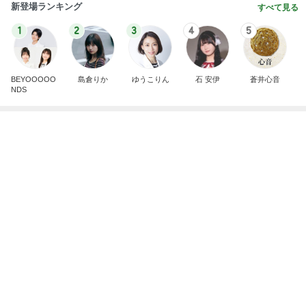
新登場ランキング
すべて見る
1
2
3
4
5
BEYOOOOO
島倉りか
ゆうこりん
石 安伊
蒼井心音
NDS