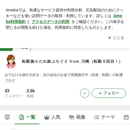
転勤族☆たれ旅ぶろぐ２ from 川崎（転勤９回目！）
アプリをダウンロードして
ブログの更新通知
を受け取りまし
開く
ょう。
ranking
温泉・国内旅行ジャンル
452
転勤族☆たれ旅ぶろぐ２ from 川崎（転勤９回目！）
おでかけ＆旅行大好き、夫の会社のお金で長期旅行中（別名：転勤）の転妻
ブログ
43
2.6k
フォロー
フォロワー
投稿
一覧
人気
画像
テーマ