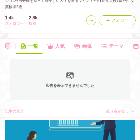
ション⭐︎自分軸を持って輝かしい人生を送るマインド⭐︎中1長女英検1級⭐︎小4女
英検凖2級
1.4k
2.8k
フォロー
フォロワー
投稿
一覧
人気
画像
テーマ
広告を表示できませんでした
記事の表示
絞り込みなし