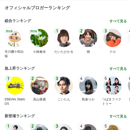
オフィシャルブロガーランキング
総合ランキング
すべて見る
1
2
3
市川團十郎白
小林麻央
だいたひかる
桃
クロ
猿
急上昇ランキング
すべて見る
1
2
3
4
5
EBiDAN 39&Ki
高山善廣
こいたん
島倉りか
つばきファク
DS
トリー
新登場ランキング
すべて見る
1
2
3
4
5