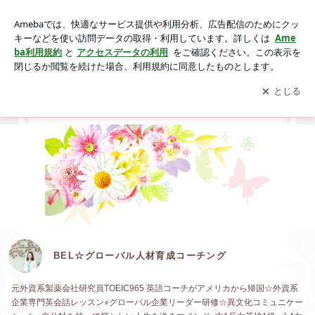
BEL☆グローバル人材育成コーチング
アプリをダウンロードして
ブログの更新通知
を受け取りまし
開く
ょう。
Ameblo
Home
Profile
Brilliant English Lesson Concept
BEL☆グローバル人材育成コーチング
元外資系製薬会社研究員TOEIC965 英語コーチがアメリカから帰国☆外資系
企業専門英会話レッスン⭐︎グローバル企業リーダー研修☆異文化コミュニケー