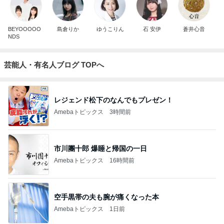
BEYOOOOO
島倉りか
ゆうこりん
石 安伊
蒼井心音
NDS
芸能人・有名人ブログ TOPへ
レジェンド松下のなんでもプレゼン！
Amebaトピックス
3時間前
市川團十郎 爆睡と帰国の一日
Amebaトピックス
16時間前
空手黒帯の夫も腕が痛くなった本
Amebaトピックス
1日前