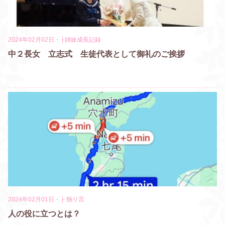
2024年02月02日
・
├姉妹成長記録
中２長女 立志式 生徒代表として御礼のご挨拶
2024年02月01日
・
├ 独り言
人の役に立つとは？