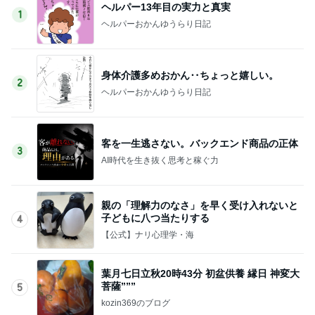
ヘルパー13年目の実力と真実
1
ヘルパーおかんゆうらり日記
身体介護多めおかん‥ちょっと嬉しい。
2
ヘルパーおかんゆうらり日記
客を一生逃さない。バックエンド商品の正体
3
AI時代を生き抜く思考と稼ぐ力
親の「理解力のなさ」を早く受け入れないと
子どもに八つ当たりする
4
【公式】ナリ心理学・海
葉月七日立秋20時43分 初盆供養 縁日 神変大
菩薩”””
5
kozin369のブログ