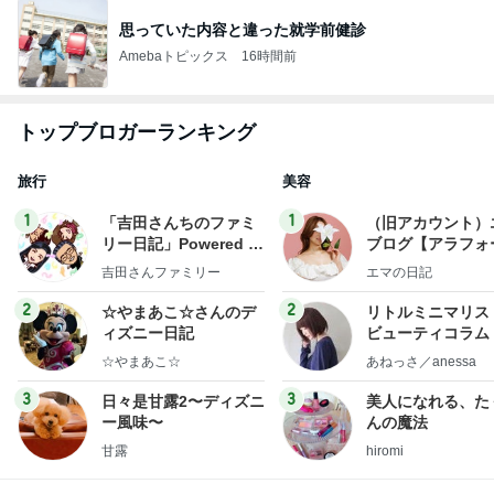
思っていた内容と違った就学前健診
Amebaトピックス
16時間前
トップブロガーランキング
旅行
美容
1
1
「吉田さんちのファミ
（旧アカウント）
リー日記」Powered b
ブログ【アラフォ
y Ameba 吉田さんファ
社売却セカンドラ
吉田さんファミリー
エマの日記
ミリーオフィシャルブ
フ】
ログ
2
2
☆やまあこ☆さんのデ
リトルミニマリス
ィズニー日記
ビューティコラム 
little minimalist'
☆やまあこ☆
あねっさ／anessa
uty colum
3
3
日々是甘露2〜ディズニ
美人になれる、た
ー風味〜
んの魔法
甘露
hiromi