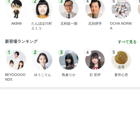
芸能人・有名人ブログ TOPへ
次世代掃除機がやってきた！！
Amebaトピックス
13時間前
顔色が戻ってきた気がするメイク
Amebaトピックス
2日前
だいたの夫 カニから鮭への晩ご飯変更
Amebaトピックス
12時間前