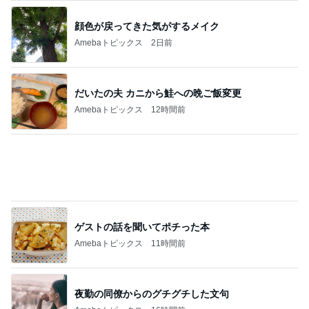
田中健 広島の放送を見てした黙祷
Amebaトピックス
1日前
記事を読む
アラフィフのプチプラ高見えアイテム
Amebaトピックス
1日前
捨てたらお金がかかる不用品の値段
Amebaトピックス
9時間前
辛くても汁まで飲んだ美味しい麻辣湯
Amebaトピックス
1日前