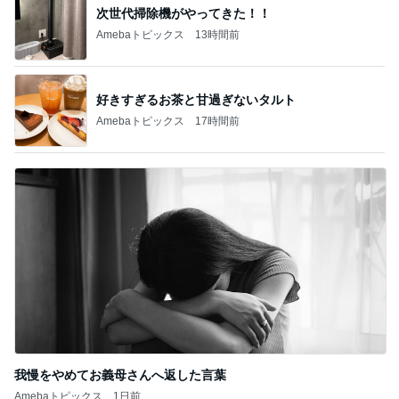
オフィシャルブロガーランキング
総合ランキング
すべて見る
1
2
3
市川團十郎白
小林麻央
だいたひかる
桃
クロ
猿
急上昇ランキング
すべて見る
1
2
3
4
5
AKB48
たんぽぽ川村
北村総一朗
北別府学
OCHA NORM
エミコ
A
新登場ランキング
すべて見る
1
2
3
4
5