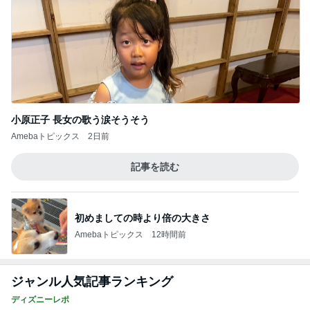
【読者さんのひとりごと】キャストの質が…
3
マカロンのclub disney♡
いろんなキャラクターのいるバディTシャ
ツ、おすすめです！
4
「吉田さんちのファミリー日記」Powered by Ame
ba 吉田さんファミリーオフィシャルブログ
〜新横浜駅をぶらり〜
5
☆やまあこ☆さんのディズニー日記
このジャンルの記事をもっと見る