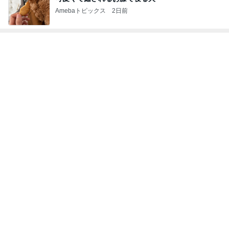
Amebaトピックス
2日前
トップブロガーランキング
ペット
料理
1
1
栄養士ママそっち
しろとくろしろ
簡単美味しいサイ
たまねぎ
献立
そっち～
2
2
母さんは今日も世話を
ゆうき酒場
やく
ゆうき
藤緒 ミルカ
3
3
白柴 『きなこ』 のお気
毎日笑顔で過ごし
楽ブログ
モモ母さん
ひろ☆みき
もっと見る