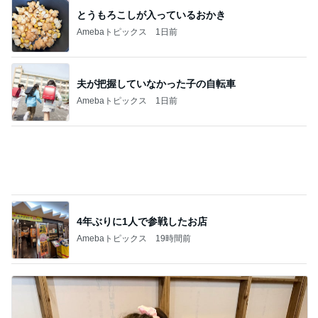
記事を読む
初めましての時より倍の大きさ
Amebaトピックス
12時間前
ジャンル人気記事ランキング
ディズニーレポ
モアナと伝説の海（実写版）観てきた感想
（感想でネタバレあり）
1
「吉田さんちのファミリー日記」Powered by Ame
ba 吉田さんファミリーオフィシャルブログ
戦いだった！イギリスから参戦LITTC✖️LINK
しまむらディズニーコラボ！ダッフィー新商
2
品の話
キャラクター大好き！コロ助の2回目ロンドン生活
にっき★