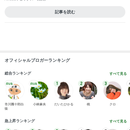
BEYOOOOO
ゆうこりん
島倉りか
石 安伊
蒼井心音
NDS