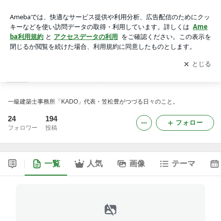
ピンカドみぃ～つけた！
アプリをダウンロードして
ブログの更新通知
を受け取りまし
開く
ょう。
ピンカドみぃ～つけた！
一級建築士事務所「KADO」代表・笠松豊がつづる日々のこと。
24
194
フォロー
フォロワー
投稿
一覧
人気
画像
テーマ