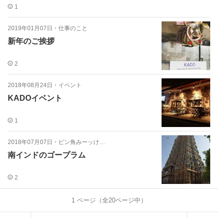
1
2019年01月07日
・
仕事のこと
新年のご挨拶
2
2018年08月24日
・
イベント
KADOイベント
1
2018年07月07日
・
ピン角みーッけ…
南インドのゴープラム
2
1
ページ（全
20
ページ中）