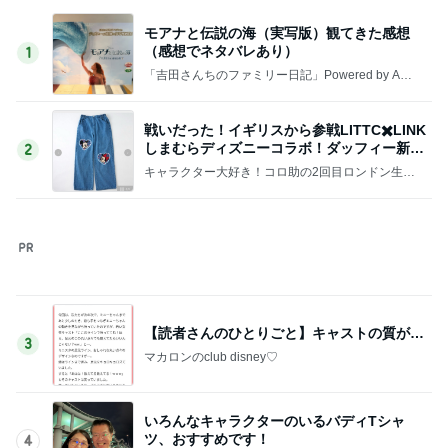
レジェンド松下のなんでもプレゼン！
Amebaトピックス
13時間前
3年間も放置していた退職金請求
Amebaトピックス
1日前
細川直美 玄関で出迎える可愛い愛猫
Amebaトピックス
2日前
モモコ夫 妻や友人と楽しいランチ