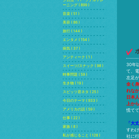
ーニング ( 899 )
音楽 ( 51 )
美容 ( 86 )
旅行 ( 144 )
エンタメ ( 154 )
病気 ( 37 )
アンティーク ( 1 )
30年
スイーツ/スナック ( 98 )
て、電
時事問題 ( 59 )
左足
生き物 ( 19 )
全く
れな
スピッツ君ネタ ( 25 )
日本
今日のテーマ ( 933 )
上か
アメリカの話 ( 59 )
慌て
仕事 ( 22 )
「大
家族 ( 8 )
すわ
私が感じること ( 128 )
社に行