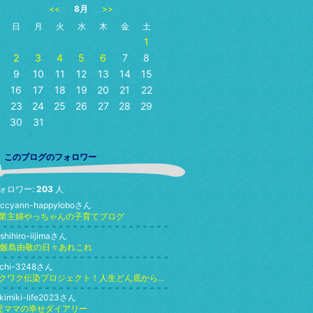
<<
8月
>>
日
月
火
水
木
金
土
1
2
3
4
5
6
7
8
9
10
11
12
13
14
15
16
17
18
19
20
21
22
23
24
25
26
27
28
29
30
31
このブログのフォロワー
ォロワー:
203
人
accyann-happyloboさん
業主婦やっちゃんの子育てブログ
shihiro-iijimaさん
h飯島由敬の日々あれこれ
achi-3248さん
ワクワク伝染プロジェクト！人生どん底から好き♡で生きる自分になるまで☆幸せマインドに導く人さちよ☆
kimiki-life2023さん
児ママの幸せダイアリー