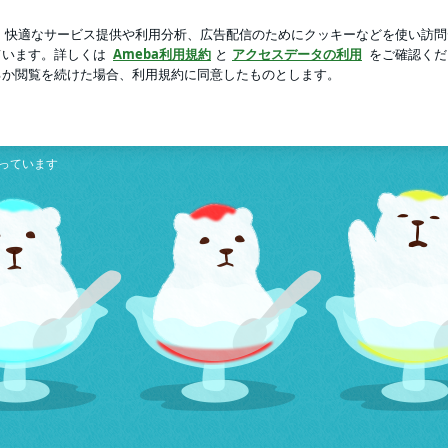
と嫁の体調
芸能人ブログ
人気ブログ
新規登録
ログ
 Vegas
っています