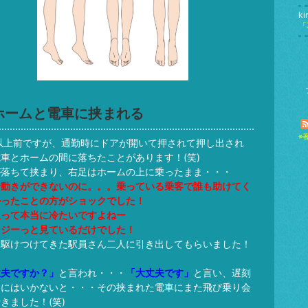
ki
ホームと電車に挟まれる
※
以上前ですが、通勤時にドアが開いて押されて押し出され
車とホームの間に落ちたことがあります！(笑)
が落ちて挟まり、右足はホームの上に乗ったまま・・・
身動きができないのに。。。乗っている乗客で誰も助けてく
かったことの方がショックでした！
人って本当に冷たいですよねー
らジーっと見ているだけでした！
て駆けつけてきた駅員さん二人に引き出してもらいました！
丈夫ですか？」
と言われ・・・
「大丈夫です」
と言い、遅刻
けにはいかないと・・・その挟まれた電車にまた飛び乗り会
きました！(笑)