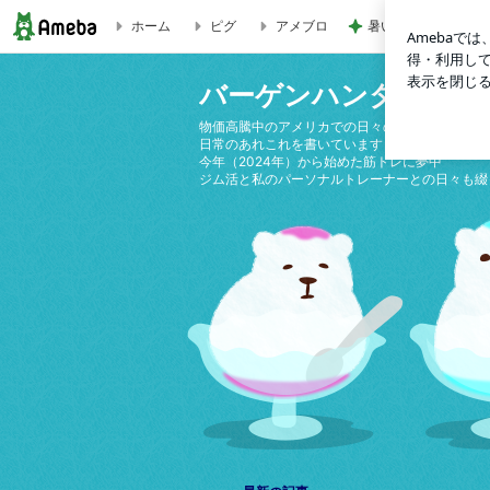
ホーム
ピグ
アメブロ
暑い日の仕事と自分
左が弱い私 | バーゲンハンターin Las Vegas
バーゲンハンターin Las
物価高騰中のアメリカでの日々の生活
日常のあれこれを書いています
今年（2024年）から始めた筋トレに夢中
ジム活と私のパーソナルトレーナーとの日々も綴