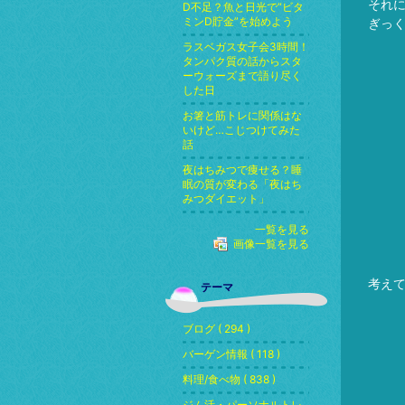
それ
D不足？魚と日光で“ビタ
ミンD貯金”を始めよう
ぎっ
ラスベガス女子会3時間！
タンパク質の話からスタ
ーウォーズまで語り尽く
した日
お箸と筋トレに関係はな
いけど…こじつけてみた
話
夜はちみつで痩せる？睡
眠の質が変わる「夜はち
みつダイエット」
一覧を見る
画像一覧を見る
考え
テーマ
ブログ ( 294 )
バーゲン情報 ( 118 )
料理/食べ物 ( 838 )
ジム活・パーソナルトレ