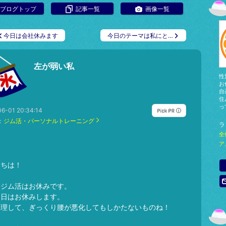
ブログトップ
記事一覧
画像一覧
今日は会社休みます
今日のテーマは私にと…
左が弱い私
性
お
自
住
っ
6-01 20:34:14
：
ジム活・パーソナルトレーニング
ラ
全
ア
にちは！
もジム活はお休みです。
明日はお休みします。
矢理して、ぎっくり腰が悪化してもしかたないものね！