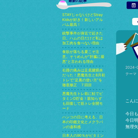
最新の記事
STAYじゃないけどStray
Kidsが好き！新しいアル
バム最高！
銃撃事件が身近で起きた
日。ハムの日だけど私は
加工肉を食べない理由
食欲が落ちる夏こそ注
意。そうめんが“肝臓に最
悪”と言われる理由
2024-0
右踵の痛みは足底腱膜炎
テーマ
だった！悪魔先生と8月初
トレで“足裏の使い方”を
徹底修正 ７回目
悪魔先生トレ前に鮭でビ
タミンD貯金！親知らず
こん
も回復して筋トレ全開モ
ード
今日
ハンコの日に考える、日
今日
本の印鑑文化とメクラバ
無理
ンの違和感
日本人の90％がビタミン