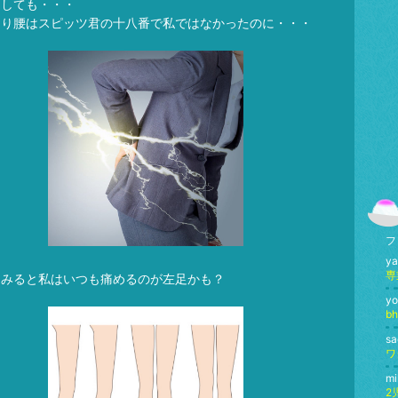
にしても・・・
くり腰はスピッツ君の十八番で私ではなかったのに・・・
フ
y
専
てみると私はいつも痛めるのが左足かも？
yo
b
s
mi
2