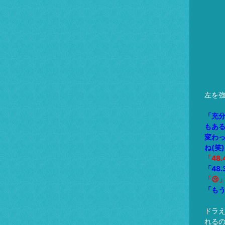
左を
「充
もあ
変わ
ね(笑
「48
「48
「😢
「もう
ドラ
れる