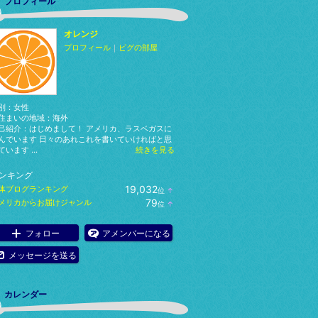
プロフィール
オレンジ
プロフィール
｜
ピグの部屋
別：
女性
住まいの地域：
海外
己紹介：はじめまして！ アメリカ、ラスベガスに
んでいます 日々のあれこれを書いていければと思
ています ...
続きを見る
ンキング
19,032
体ブログランキング
位
↑
ラ
79
メリカからお届けジャンル
位
↑
ン
ラ
キ
ン
ン
キ
フォロー
アメンバーになる
グ
ン
上
グ
メッセージを送る
昇
上
昇
カレンダー