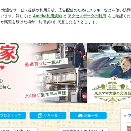
子と婚約解消
芸能人ブログ
人気ブログ
新規登録
ロ
居ながらにして稼いでます!?ママときどき大家です
居ながらにして稼いでます!
ブログトップ
記事一覧
画像一覧