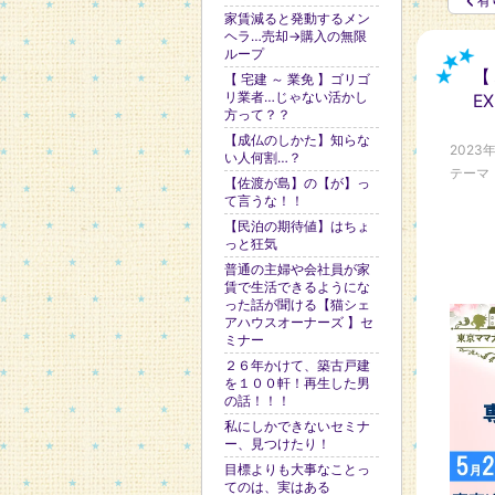
有
家賃減ると発動するメン
ヘラ…売却→購入の無限
ループ
【
【 宅建 ～ 業免 】ゴリゴ
リ業者…じゃない活かし
E
方って？？
【成仏のしかた】知らな
2023年
い人何割…？
テーマ
【佐渡が島】の【が】っ
て言うな！！
【民泊の期待値】はちょ
っと狂気
普通の主婦や会社員が家
賃で生活できるようにな
った話が聞ける【猫シェ
アハウスオーナーズ 】セ
ミナー
２６年かけて、築古戸建
を１００軒！再生した男
の話！！！
私にしかできないセミナ
ー、見つけたり！
目標よりも大事なことっ
てのは、実はある