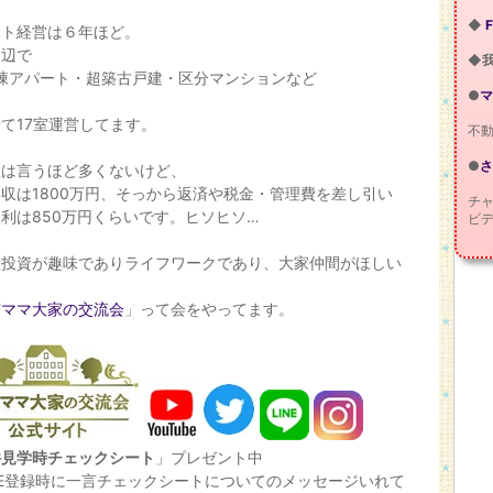
◆
F
ート経営は６年ほど。
近辺で
◆
我
棟アパート・超築古戸建・区分マンションなど
●
マ
て17室運営してます。
不
●
さ
数は言うほど多くないけど、
収は1800万円、そっから返済や税金・管理費を差し引い
チ
利は850万円くらいです。ヒソヒソ…
ビデ
産投資が趣味でありライフワークであり、大家仲間がほしい
、
京ママ大家の交流会
」って会をやってます。
件見学時チェックシート
」プレゼント中
NE登録時に一言チェックシートについてのメッセージいれて