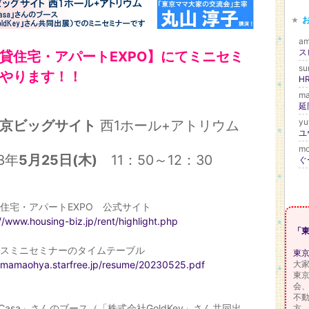
am
ス
貸住宅・アパートEXPO】にてミニセミ
su
やります！！
HR
m
延
yu
京ビッグサイト
西1ホール+アトリウム
ユ
mo
3年
5月25日(木)
11：50～12：30
ぐ
住宅・アパートEXPO 公式サイト
//www.housing-biz.jp/rent/highlight.php
「
ースミニセミナーのタイムテーブル
東
大
//mamaohya.starfree.jp/resume/20230525.pdf
東
会
不
)Casa」さんのブース（「株式会社GoldKey」さん共同出
方