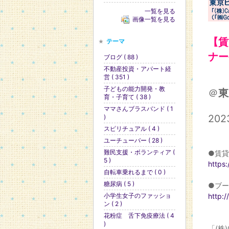
一覧を見る
画像一覧を見る
【賃
テーマ
ナー
ブログ ( 88 )
不動産投資・アパート経
営 ( 351 )
子どもの能力開発・教
＠
東
育・子育て ( 38 )
ママさんブラスバンド ( 1
202
)
スピリチュアル ( 4 )
ユーチューバー ( 28 )
難民支援・ボランティア (
●賃貸
5 )
https:
自転車乗れるまで ( 0 )
糖尿病 ( 5 )
●ブ
小学生女子のファッショ
http:
ン ( 2 )
花粉症 舌下免疫療法 ( 4
)
「(株