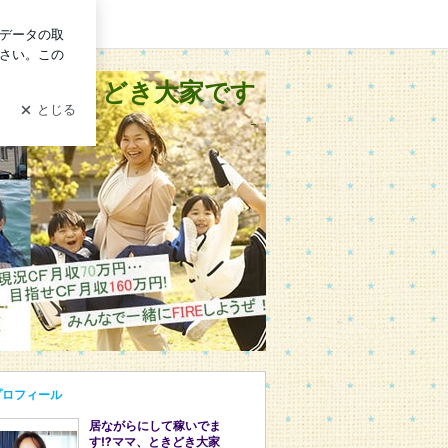
グイン
?ママときどき大家です
_
プロフィール
居ながらにして稼いでま
す⁉ママ、ときどき大家