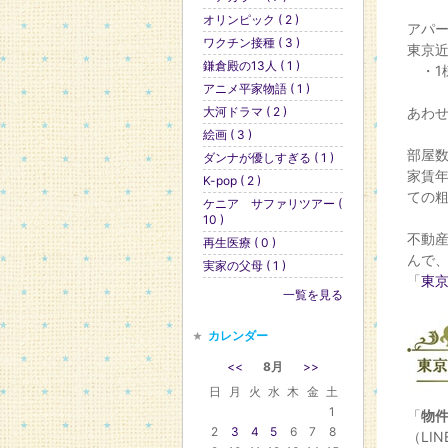
オリンピック ( 2 )
アパ
ワクチン接種 ( 3 )
東京
鎌倉殿の13人 ( 1 )
・1
アニメ平家物語 ( 1 )
大河ドラマ ( 2 )
あわせ
絵画 ( 3 )
部屋
ダンナが優しすぎる ( 1 )
家賃年
K-pop ( 2 )
ての粗
ケニア サファリツアー (
10 )
不動
再生医療 ( 0 )
んで
実家の父母 ( 1 )
「
東
一覧を見る
カレンダー
<<
8月
>>
日
月
火
水
木
金
土
1
「
物
2
3
4
5
6
7
8
（LI