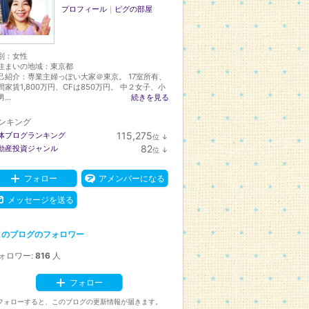
プロフィール
｜
ピグの部屋
別：
女性
住まいの地域：
東京都
己紹介：専業主婦っぽい大家＠東京。 17室所有、
間家賃1,800万円、CFは850万円。 中２女子、小
...
続きを見る
ンキング
115,275
体ブログランキング
位
↓
ラ
82
動産投資ジャンル
位
↓
ン
ラ
キ
ン
ン
キ
フォロー
アメンバーになる
グ
ン
下
グ
メッセージを送る
降
下
降
このブログのフォロワー
ォロワー:
816
人
フォロー
フォローすると、このブログの更新情報が届きます。