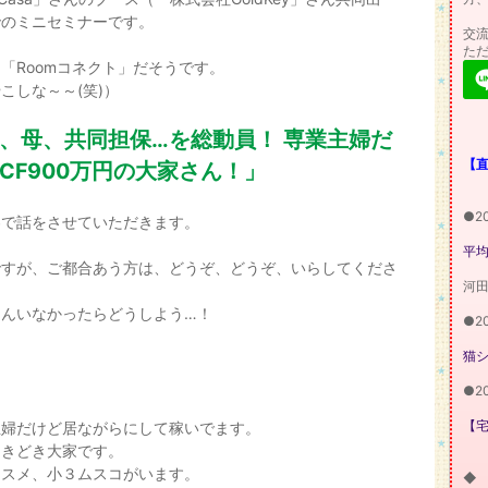
でのミニセミナーです。
交流
た
「Roomコネクト」だそうです。
こしな～～(笑)）
、母、共同担保…を総動員！ 専業主婦だ
【
CF900万円の大家さん！」
●2
容で話をさせていただきます。
平均
ですが、ご都合あう方は、どうぞ、どうぞ、いらしてくださ
河
さんいなかったらどうしよう…！
●2
猫
●2
【
主婦だけど居ながらにして稼いでます。
ときどき大家です。
ムスメ、小３ムスコがいます。
◆