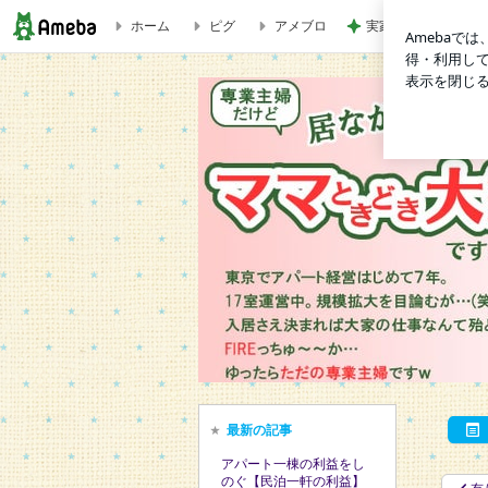
ホーム
ピグ
アメブロ
実家の資産を狙う親
【ミニセミナー】やります！＠賃貸住宅・アパートEXPO | 
最新の記事
アパート一棟の利益をし
のぐ【民泊一軒の利益】