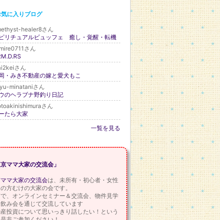
お気に入りブログ
ethyst-healer8さん
ピリチュアルビュッフェ 癒し・覚醒・転機
mire0711さん
M.D.RS
ai2keiさん
岡・みき不動産の嫁と愛犬もこ
yu-minataniさん
ウのヘラブナ野釣り日記
toakinishimuraさん
ーたら大家
一覧を見る
東京ママ大家の交流会」
京ママ大家の交流会
は、未所有・初心者・女性
家の方むけの大家の会です。
京で、オンラインセミナー＆交流会、物件見学
、飲み会を通じて交流しています
動産投資について思いっきり話したい！という
、是非ご参加ください！