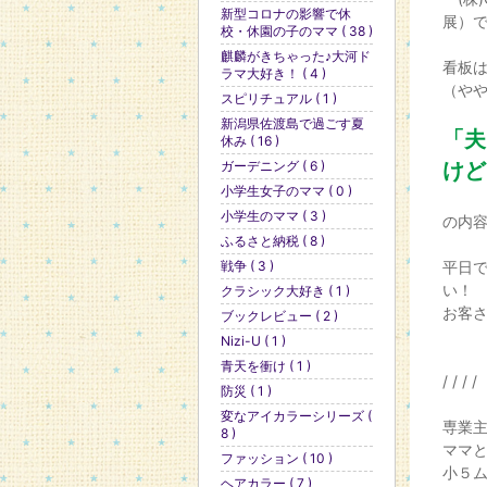
新型コロナの影響で休
展）
校・休園の子のママ ( 38 )
麒麟がきちゃった♪大河ド
看板は
ラマ大好き！ ( 4 )
（やや
スピリチュアル ( 1 )
新潟県佐渡島で過ごす夏
「夫
休み ( 16 )
ガーデニング ( 6 )
けど
小学生女子のママ ( 0 )
小学生のママ ( 3 )
の内
ふるさと納税 ( 8 )
戦争 ( 3 )
平日
い！
クラシック大好き ( 1 )
お客
ブックレビュー ( 2 )
Nizi-U ( 1 )
青天を衝け ( 1 )
/ / / /
防災 ( 1 )
変なアイカラーシリーズ (
専業
8 )
ママ
ファッション ( 10 )
小５
ヘアカラー ( 7 )