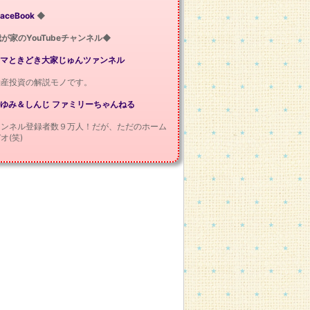
aceBook
◆
が家のYouTubeチャンネル
◆
マときどき大家じゅんツァンネル
動産投資の解説モノです。
ゆみ＆しんじ ファミリーちゃんねる
ャンネル登録者数９万人！だが、ただのホーム
オ(笑)