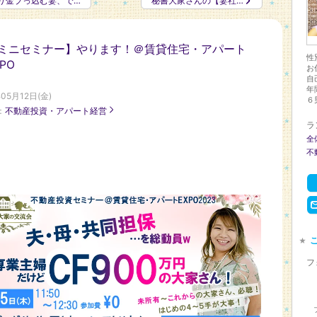
り金ブっ込む妻、で…
秘書大家さんの【妻社…
ミニセミナー】やります！＠賃貸住宅・アパート
性
XPO
お
自
年
05月12日(金)
６男
：
不動産投資・アパート経営
ラ
全
不
フ