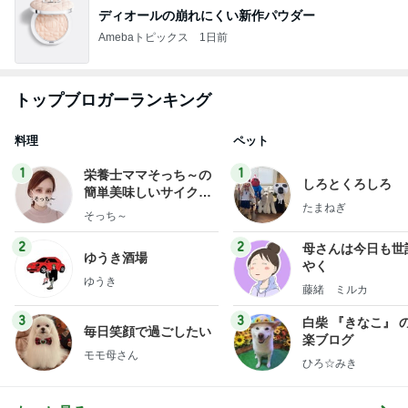
ディオールの崩れにくい新作パウダー
Amebaトピックス
1日前
トップブロガーランキング
料理
ペット
1
1
栄養士ママそっち～の
しろとくろしろ
簡単美味しいサイクル
たまねぎ
献立
そっち～
2
2
母さんは今日も世
ゆうき酒場
やく
ゆうき
藤緒 ミルカ
3
3
白柴 『きなこ』 
毎日笑顔で過ごしたい
楽ブログ
モモ母さん
ひろ☆みき