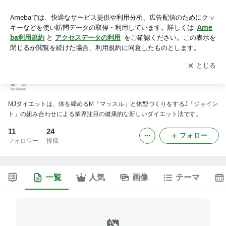
【nmndiet】MJダイエット
アプリをダウンロードして
ブログの更新通知
を受け取りまし
開く
ょう。
【nmndiet】MJダイエット
MJダイエットは、体を締めるM「マッスル」と体型づくりをするJ「ジョイン
ト」の組み合わせによる業界注目の健康的な新しいダイエット法です。
11
24
フォロー
フォロワー
投稿
一覧
人気
画像
テーマ