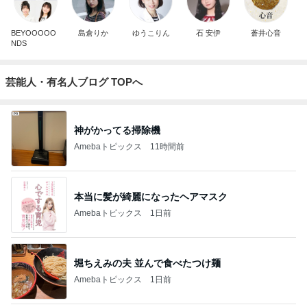
BEYOOOOO
島倉りか
ゆうこりん
石 安伊
蒼井心音
NDS
芸能人・有名人ブログ TOPへ
神がかってる掃除機
Amebaトピックス
11時間前
本当に髪が綺麗になったヘアマスク
Amebaトピックス
1日前
堀ちえみの夫 並んで食べたつけ麺
Amebaトピックス
1日前