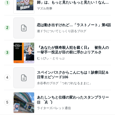
師」は、もっと見たいもっと見たい！なんで1
1
0話完？
マズル刑事
恋は動き出すけれど…「ラストノート」第4話
2
連ドラについてじっくり語るブログ
『あなたが猟奇殺人犯を裁く日』 被告人の
一挙手一投足が目の前に浮かぶリアルさ
3
むぅびぃ・とりっぷ
スペインバスクからこんにちは！診療日記＆
日常エピソード106
4
水谷孝のブログ「つれづれなるままに」
あたしンちと仕様の変わったスタンプラリー
(|| ゜Д゜)
5
ライターズパレット通信