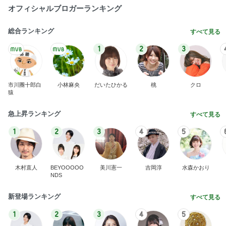
オフィシャルブロガーランキング
総合ランキング
すべて見る
1
2
3
市川團十郎白
小林麻央
だいたひかる
桃
クロ
猿
急上昇ランキング
すべて見る
1
2
3
4
5
木村直人
BEYOOOOO
美川憲一
吉岡淳
水森かおり
NDS
新登場ランキング
すべて見る
1
2
3
4
5