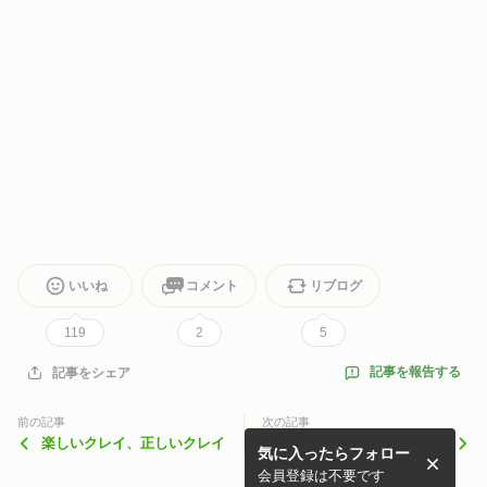
いいね
コメント
リブログ
119
2
5
記事を報告する
記事をシェア
前の記事
次の記事
楽しいクレイ、正しいクレイ
クレイ祭り、一緒に楽しみま
気に入ったらフォロー
せんか～！？
会員登録は不要です