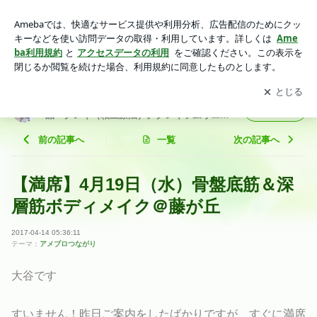
【満席】4月19日（水）骨盤底筋＆深層筋ボディメイク＠藤が
丘 | 敏感肌やアレルギー肌でも安心な自然派化粧品・クレイ
アプリをダウンロードして
ブログの更新通知
を受け取りまし
開く
（粘土療法）。クレイソムリエ®主宰。各地で講座・セミナー
ょう。
開催。
敏感肌やアレルギー肌でも安心な自然派化粧
フォロー
品・クレイ（粘土療法）。クレイソムリエ®
主宰。各地で講座・セミナー開催。
前の記事へ
一覧
次の記事へ
【満席】4月19日（水）骨盤底筋＆深
層筋ボディメイク＠藤が丘
2017-04-14 05:36:11
テーマ：
アメブロつながり
大谷です
すいません！昨日ご案内をしたばかりですが、すぐに満席