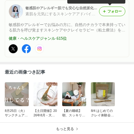
敏感肌やアレルギー肌でも安心な自然派化粧品・クレイ（粘土療法）。クレイソムリエ®主宰。各地で講座・セミナー開催。
フォロー
素肌を元気にするスキンケアアドバイザー：大谷（おおたに）
敏感肌やアレルギーでお悩みの方に、自然のチカラで本来持ってい
る肌力を呼び覚ますスキンケアやクレイセラピー（粘土療法）をご
紹介。 プラスのスキンケアからマイナスのスキンケアへ。 何かを
健康・ヘルスケアジャンル 615位
入れ続けるケアは卒業。「出す」事で本当の自分自身の美と健康を
取り戻します。
最近の画像つき記事
8月25日（火）
【土日開催】20
【夏の睡眠】
8/4 はじめての
サンクチュアリ
26年8月 - 大谷
朝、スッキリ起
クレイ体験会
出版でセミナー
景子のクレイソ
きられています
8月テーマ｜夏
を開催します
ムリエ®講座
か？｜夏の睡眠
の肌トラブル
もっと見る
とクレイ
（日焼け・虫刺
され・汗ケア）