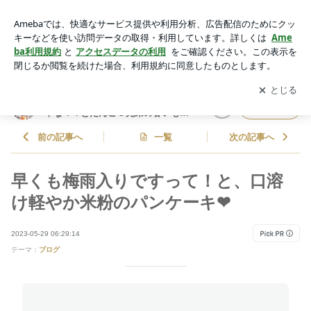
早くも梅雨入りですって！と、口溶け軽やか米粉のパンケーキ
❤ | しゃなママオフィシャルブログ「しゃなママとだんご３兄
アプリをダウンロードして
ブログの更新通知
を受け取りまし
開く
弟の甘いもの日記」Powered by Ameba
ょう。
しゃなママオフィシャルブログ「し
フォロー
ゃなママとだんご３兄弟の甘いもの
日記」
前の記事へ
一覧
次の記事へ
早くも梅雨入りですって！と、口溶
け軽やか米粉のパンケーキ❤
2023-05-29 06:29:14
テーマ：
ブログ