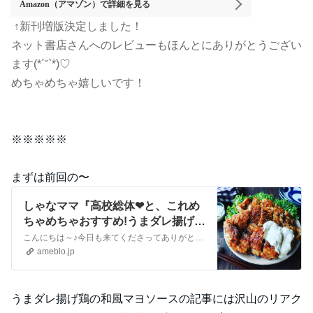
Amazon（アマゾン）
で詳細を見る
↑新刊増版決定しました！
ネット書店さんへのレビューもほんとにありがとうござい
ます(*´˘`*)♡
めちゃめちゃ嬉しいです！
※※※※※
まずは前回の〜
しゃなママ『高校総体❤と、これめ
ちゃめちゃおすすめ!うまダレ揚げ鶏
の和風マヨソース❤』
こんにちは～♪今日も来てくださってありがとうございます。いつも沢山のコメントやメッセージ、クリップやリブログもほんとに嬉しいです♪全部にお返事できなくて申し訳…
ameblo.jp
うまダレ揚げ鶏の和風マヨソースの記事には沢山のリアク