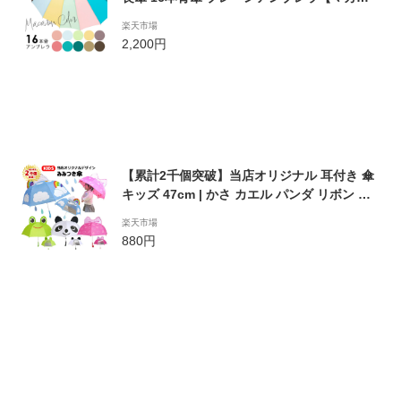
ンカラーシリーズ（パステルカラー）】60cm
楽天市場
全11色【楽ギフ_包装選択】| 長雨傘 大きめ
2,200円
軽い 丈夫 おしゃれ かわいい レディース カラ
フル 軽量 16本傘 無地 レインボー プレゼント
【累計2千個突破】当店オリジナル 耳付き 傘
キッズ 47cm | かさ カエル パンダ リボン ス
カイ 空 虹 蛙 かえる りぼん ぱんだ 子供 子供
楽天市場
用 男の子 女の子 こども 子ども 幼稚園 保育
880円
園 かわいい 立体 おしゃれ 幼児 キャラクター
手開き 透明窓 通園 長傘 1コマ透明 緑 1200