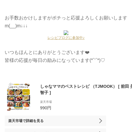
お手数おかけしますがポチっと応援よろしくお願いします
m(__)m↓↓↓
レシピブログに参加中♪
いつもほんとにありがとうございます❤️
皆様の応援が毎日の励みになっています(*´˘`*)♡
しゃなママのベストレシピ （TJMOOK） [ 前田 
智子 ]
楽天市場
990円
楽天市場
で詳細を見る