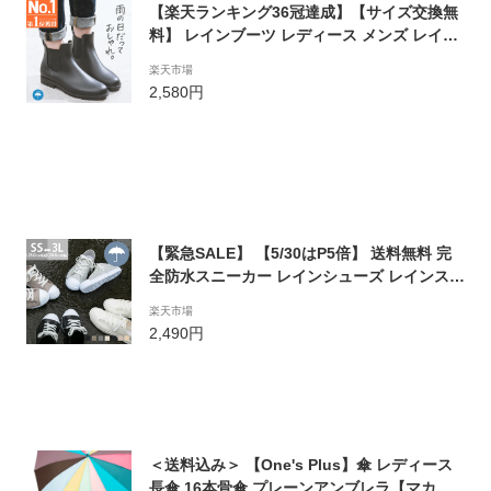
【楽天ランキング36冠達成】【サイズ交換無
料】 レインブーツ レディース メンズ レイン
シューズ ブーツ ショートブーツ 長靴 雨靴 サ
楽天市場
イドゴアブーツ 黒 防水 防雪 おしゃれ 軽量
2,580円
送料無料 晴雨兼用
【緊急SALE】 【5/30はP5倍】 送料無料 完
全防水スニーカー レインシューズ レインスニ
ーカー 防水スニーカー レディース スニーカ
楽天市場
ー 防水 2cmヒール 痛くない 歩きやすい 滑り
2,490円
にくい 台風対策 雪 長靴 ローカット
＜送料込み＞ 【One's Plus】傘 レディース
長傘 16本骨傘 プレーンアンブレラ【マカロ