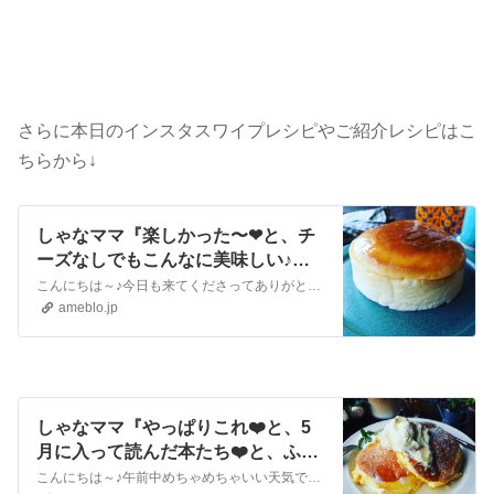
さらに本日のインスタスワイプレシピやご紹介レシピはこ
ちらから↓
しゃなママ『楽しかった〜❤と、チ
ーズなしでもこんなに美味しい♪ヨ
ーグルトスフレケーキ❤』
こんにちは～♪今日も来てくださってありがとうございます。いつも沢山のコメントやメッセージ、クリップやリブログもほんとに嬉しいです♪全部にお返事できなくて申し訳…
ameblo.jp
しゃなママ『やっぱりこれ❤️と、5
月に入って読んだ本たち❤️と、ふわ
んふわんスフレパンケーキ♪』
こんにちは～♪午前中めちゃめちゃいい天気で週末掃除もはかどったんですが、西の方からだんだん黒い雲が！明日から本格に雨になるようですがもうそろそろ降り始めるのか…