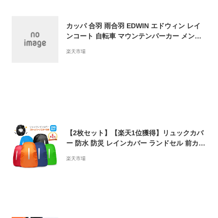
カッパ 合羽 雨合羽 EDWIN エドウィン レイ
ンコート 自転車 マウンテンパーカー メンズ
透湿 防水 レインウェア EDWIN ストレッチ
楽天市場
パーカー マンパー マウンパ レインジャケッ
ト 通勤 通学メンズアウター XL LL 2L 3L ア
ウター 春 秋 冬 わずか マルカワ
【2枚セット】【楽天1位獲得】リュックカバ
ー 防水 防災 レインカバー ランドセル 前カゴ
カバー ザックカバー 雨よけ 耐水圧3500mm
楽天市場
自転車 バックパック レインカバー 梅雨対策
アウトドア 軽量 撥水 登山 通学 学校 防災グ
ッズ 災害対策 プレゼント 父の日 ギフト