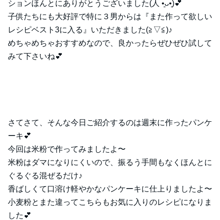
ションほんとにありがとうございました(⁠人⁠ ⁠•͈⁠ᴗ⁠•͈⁠)💕
子供たちにも大好評で特に３男からは『また作って欲しい
レシピベスト3に入る』いただきました(⁠≧⁠▽⁠≦⁠)♪
めちゃめちゃおすすめなので、良かったらぜひぜひ試して
みて下さいね💕
さてさて、そんな今日ご紹介するのは週末に作ったパンケ
ーキ💕
今回は米粉で作ってみましたよ〜
米粉はダマになりにくいので、振るう手間もなくほんとに
ぐるぐる混ぜるだけ♪
香ばしくて口溶け軽やかなパンケーキに仕上りましたよ〜
小麦粉とまた違ってこちらもお気に入りのレシピになりま
した💕