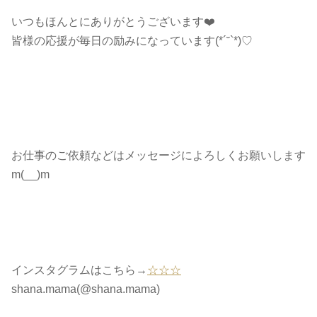
いつもほんとにありがとうございます❤️
皆様の応援が毎日の励みになっています(*´˘`*)♡
お仕事のご依頼などはメッセージによろしくお願いします
m(__)m
インスタグラムはこちら→
☆☆☆
shana.mama(@shana.mama)