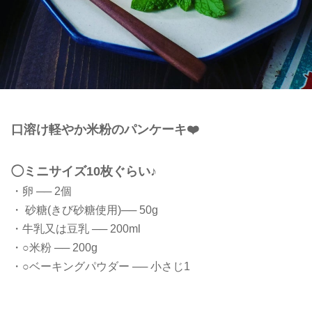
口溶け軽やか米粉のパンケーキ❤️
◯ミニサイズ10枚ぐらい♪
・卵 ── 2個
・ 砂糖(きび砂糖使用)── 50g
・牛乳又は豆乳 ── 200ml
・○米粉 ── 200g
・○ベーキングパウダー ── 小さじ1