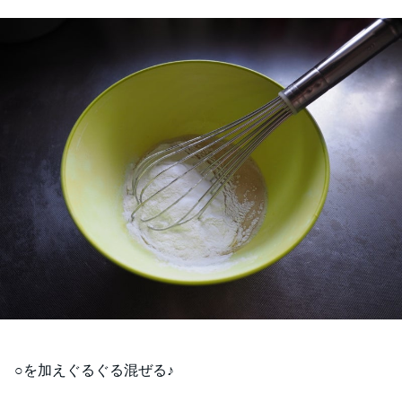
○を加えぐるぐる混ぜる♪