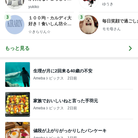
ゆうき
ep Life Simple◆〜イ
yukiko
ンテリアのきろく〜
3
3
１００均・カルディ大
毎日笑顔で過ごし
好き！食いしん坊☆き
モモ母さん
らりん☆のブログ
☆きらりん☆
もっと見る
生理が月に2回来る40歳の不安
Amebaトピックス
2日前
家族でおいしいねと言った手羽元
Amebaトピックス
2日前
値段が上がりがっかりしたパンケーキ
Amebaトピックス
1日前