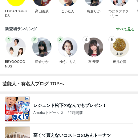
EBiDAN 39&Ki
高山善廣
こいたん
島倉りか
つばきファク
DS
トリー
新登場ランキング
すべて見る
1
2
3
4
5
BEYOOOOO
島倉りか
ゆうこりん
石 安伊
蒼井心音
NDS
芸能人・有名人ブログ TOPへ
レジェンド松下のなんでもプレゼン！
Amebaトピックス
22時間前
高くて買えないコストコのあんドーナツ