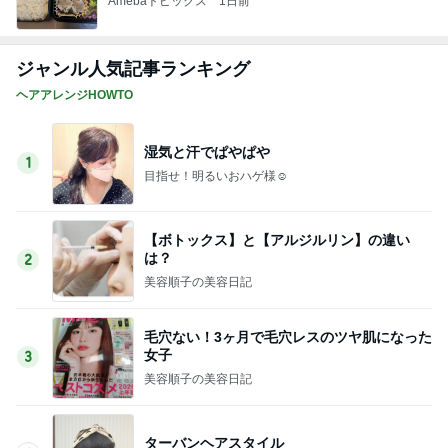
Amebaトピックス
1日前
ジャンル人気記事ランキング
ヘアアレンジHOWTO
湿気と汗でぱやぱや
1
目指せ！明るいおハゲ様☺︎
【ボトックス】と【アルジルリン】の違い
は？
2
美容順子の美容日記
毛穴ない！3ヶ月で毛穴レスのツヤ肌になった
女子
3
美容順子の美容日記
ターバンヘアスタイル