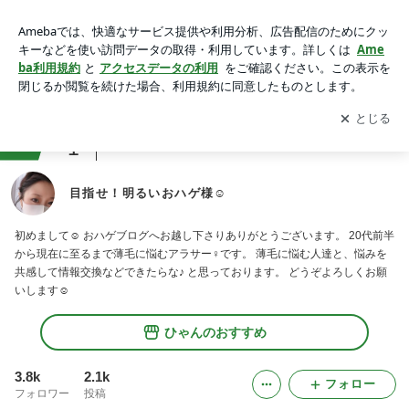
目指せ！明るいおハゲ様☺︎
アプリをダウンロードして
ブログの更新通知
を受け取りまし
開く
ょう。
ranking
1
ヘアアレンジHOWTOジャンル
目指せ！明るいおハゲ様☺︎
初めまして☺︎ おハゲブログへお越し下さりありがとうございます。 20代前半
から現在に至るまで薄毛に悩むアラサー♀です。 薄毛に悩む人達と、悩みを
共感して情報交換などできたらな♪ と思っております。 どうぞよろしくお願
いします☺︎
ひゃんのおすすめ
3.8k
2.1k
フォロー
フォロワー
投稿