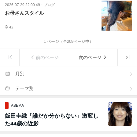
2026-07-29 22:00:49
・
ブログ
お母さんスタイル
42
1
ページ（全
209
ページ中）
前のページ
次のページ
月別
テーマ別
ABEMA
飯田圭織「誰だか分からない」激変し
た44歳の近影