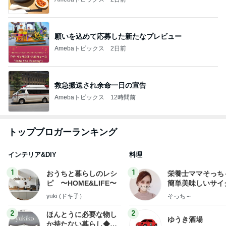
願いを込めて応募した新たなプレビュー
Amebaトピックス
2日前
救急搬送され余命一日の宣告
Amebaトピックス
12時間前
トップブロガーランキング
インテリア&DIY
料理
1
1
おうちと暮らしのレシ
栄養士ママそっち
ピ 〜HOME&LIFE〜
簡単美味しいサイ
献立
yuki (ドキ子）
そっち～
2
2
ほんとうに必要な物し
ゆうき酒場
か持たない暮らし◆Ke