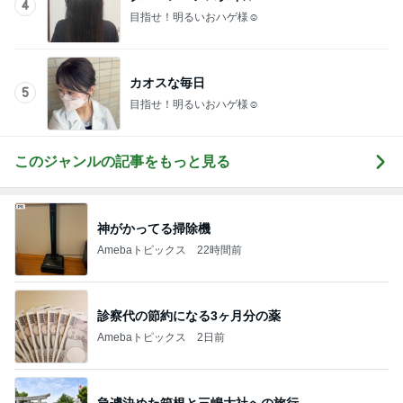
4
目指せ！明るいおハゲ様☺︎
カオスな毎日
5
目指せ！明るいおハゲ様☺︎
このジャンルの記事をもっと見る
神がかってる掃除機
Amebaトピックス
22時間前
診察代の節約になる3ヶ月分の薬
Amebaトピックス
2日前
急遽決めた箱根と三嶋大社への旅行