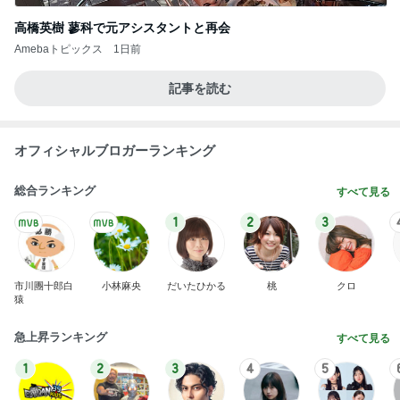
高橋英樹 蓼科で元アシスタントと再会
Amebaトピックス
1日前
記事を読む
オフィシャルブロガーランキング
総合ランキング
すべて見る
1
2
3
市川團十郎白
小林麻央
だいたひかる
桃
クロ
猿
急上昇ランキング
すべて見る
1
2
3
4
5