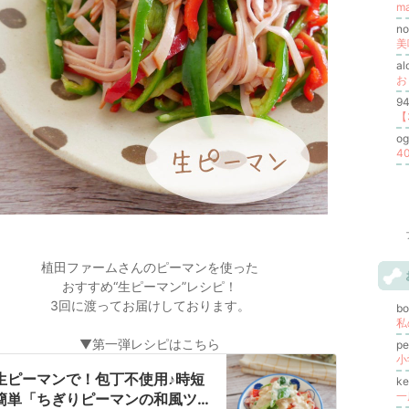
m
n
al
9
og
植田ファームさんのピーマンを使った
おすすめ“生ピーマン”レシピ！
3回に渡ってお届けしております。
b
私
▼第一弾レシピはこちら
p
小
生ピーマンで！包丁不使用♪時短
k
簡単「ちぎりピーマンの和風ツナ