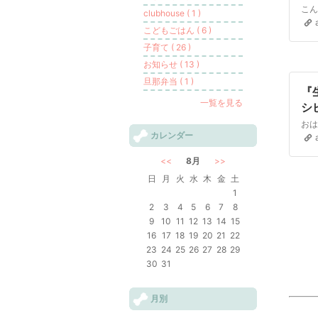
マ
clubhouse ( 1 )
こどもごはん ( 6 )
子育て ( 26 )
お知らせ ( 13 )
旦那弁当 ( 1 )
『
一覧を見る
シ
風
カレンダー
<<
8月
>>
日
月
火
水
木
金
土
1
2
3
4
5
6
7
8
9
10
11
12
13
14
15
16
17
18
19
20
21
22
23
24
25
26
27
28
29
30
31
月別