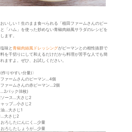
でおいしい！生のまま食べられる「植田ファームさんのピー
」と「ハム」を使った炒めない青椒肉絲風サラダのレシピを
介します。
の塩味と
青椒肉絲風ドレッシング
がピーマンとの相性抜群で
材料を千切りにして和えるだけだから料理が苦手な人でも簡
作れますよ。ぜひ、お試しください。
(作りやすい分量)〉
ファームさんのピーマン…4個
ファームさんの赤ピーマン…2個
…2パック(8枚)
ソース…大さじ2
ャップ…小さじ2
油…大さじ1
…大さじ2
りおろしたにんにく…少量
りおろしたしょうが…少量