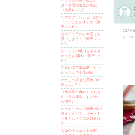
バランスの良い献立と
は？管理栄養士が解説
《楽天レシピ》
旬のオクラレシピ♪七夕メ
ニューにもおすすめ《楽
天レシピ》
2021-0
父の日＊手作り料理でお
テーマ
祝いしよう！《楽天レシ
ピ》
生トマトの魅力をぎゅぎ
ゅっとお届け♪《楽天レシ
ピ》
初夏の花言葉診断「リフ
レッシュできる場所」
わたしの好きな黄色の料
理は……？？
《小学館Kufura》くだも
のコラム連載「すいか」
公開中♪
オートミールで簡単♪作り
置きレシピ！「オートミ
ールとしらすのお好み焼
き」
人気のダイエット食材