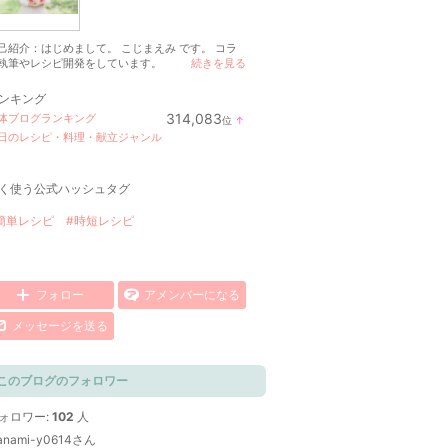
己紹介：はじめまして。 こじまえみ です。 コラ
執筆やレシピ開発をしています。
続きを見る
ンキング
314,083
体ブログランキング
位
↑
ラ
日のレシピ・料理・献立ジャンル
ン
キ
ン
グ
く使う公式ハッシュタグ
上
昇
簡単レシピ
#時短レシピ
フォロー
アメンバーになる
メッセージを送る
このブログのフォロワー
ォロワー:
102
人
anami-y0614さん