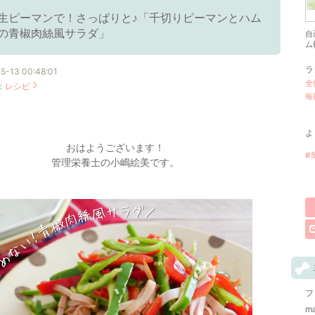
生ピーマンで！さっぱりと♪「千切りピーマンとハム
の青椒肉絲風サラダ」
自
ム
ラ
5-13 00:48:01
全
：
レシピ
毎
よ
おはようございます！
#
管理栄養士の小嶋絵美です。
フ
m