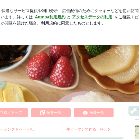
つの国家資格
芸能人ブログ
人気ブログ
新規登録
ロ
ラダ」 | こじまえみ-blog-
ブログトップ
記事一覧
画像一覧
ーシングドゥーラ®…
生ピーマンで作る！時…