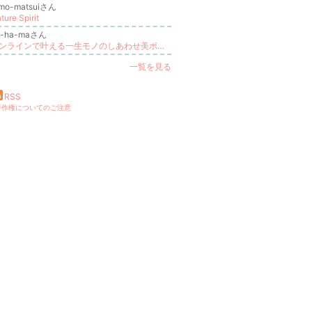
omo-matsuiさん
ture Spirit
a-ha-maさん
オンラインで叶える一生モノのしあわせ美ボディ【 美活ヨガ講師 宮下マヤ 】
一覧を見る
RSS
著作権についてのご注意