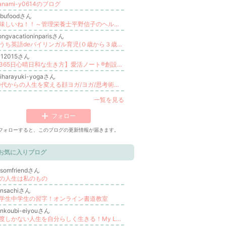
anami-y0614のブログ
obufoodさん
美味しいね！！～管理栄養士平野信子のヘルシーレシピ帖～
ongvacationinparisさん
おうち英語deバイリンガル育児(０歳から３歳専門)Mari
412015さん
【365日心晴日和な生き方】愛活ノート®︎創設者 立花れいこ
iharayuki-yogaさん
40代からの人生を変える顔ヨガ/ヨガ/思考術 荻原由紀（おゆき）＊オンライン／東京
一覧を見る
フォロー
フォローすると、このブログの更新情報が届きます。
お気に入りブログ
osomfriendさん
の人生は私のもの
ensachiさん
学生中学生の習字！オンライン書道教室
enkoubi-eiyouさん
一度しかない人生を自分らしく生きる！My Landの創り方