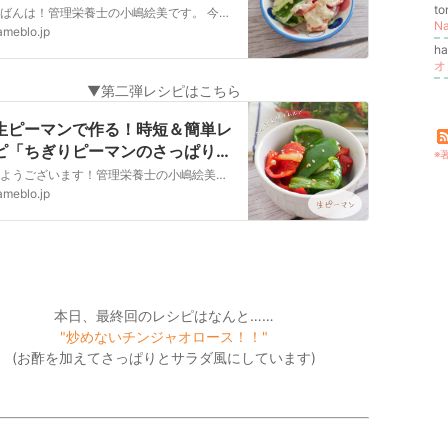
ヨ和え」』
t
こんばんは！管理栄養士の小嶋絵美です。 今月は3回に渡って生ピーマンを使ったおすすめレシピをご紹介します！ 植田ファームさんよりピーマン、赤ピーマン、和風ピク…
Na
ameblo.jp
h
▼第二弾レシピはこちら
生ピーマンで作る！時短＆簡単レ
ピ「ちぎりピーマンのさっぱり和
※
ナムル」』
おはようございます！管理栄養士の小嶋絵美です。 本日は植田ファームさんのピーマンで作るおすすめレシピ第二弾をご紹介します！ ▼前回のレシピ「和風ツナマヨ和え…
ameblo.jp
本日、最終回のレシピはなんと……
"炒めないチンジャオロース！！"
(お酢を加えてさっぱりとサラダ風にしています)