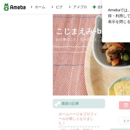
ホーム
ピグ
アメブロ
合格発表で増えた一
生ピーマンで！さっぱりと♪「千切りピーマンとハムの青椒肉絲風サ
こじまえみ-blog-
お仕事のこと、日々のこと、書いてます。
最新の記事
ホームページ＆プロフィ
ールが新しくなりまし
ナ
た！