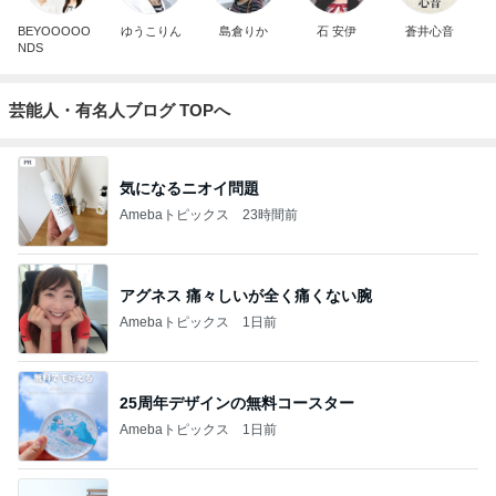
BEYOOOOO
ゆうこりん
島倉りか
石 安伊
蒼井心音
NDS
芸能人・有名人ブログ TOPへ
気になるニオイ問題
Amebaトピックス
23時間前
アグネス 痛々しいが全く痛くない腕
Amebaトピックス
1日前
25周年デザインの無料コースター
Amebaトピックス
1日前