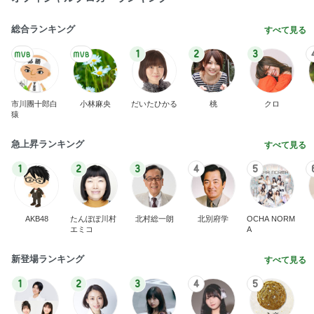
総合ランキング
すべて見る
1
2
3
市川團十郎白
小林麻央
だいたひかる
桃
クロ
猿
急上昇ランキング
すべて見る
1
2
3
4
5
AKB48
たんぽぽ川村
北村総一朗
北別府学
OCHA NORM
エミコ
A
新登場ランキング
すべて見る
1
2
3
4
5