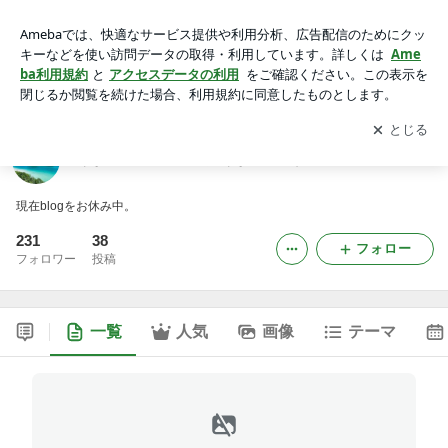
あなたの心のお部屋はあなた色ですか？ -2ページ目
アプリをダウンロードして
ブログの更新通知
を受け取りまし
開く
ょう。
あなたの心のお部屋はあなた色ですか？
現在blogをお休み中。
231
38
フォロー
フォロワー
投稿
一覧
人気
画像
テーマ