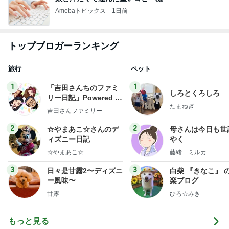
Amebaトピックス
1日前
トップブロガーランキング
旅行
ペット
1
1
「吉田さんちのファミ
しろとくろしろ
リー日記」Powered b
たまねぎ
y Ameba 吉田さんファ
吉田さんファミリー
ミリーオフィシャルブ
ログ
2
2
☆やまあこ☆さんのデ
母さんは今日も世
ィズニー日記
やく
☆やまあこ☆
藤緒 ミルカ
3
3
日々是甘露2〜ディズニ
白柴 『きなこ』 
ー風味〜
楽ブログ
甘露
ひろ☆みき
もっと見る