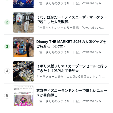
「吉田さんちのファミリー日記」Powered by Ame
ba 吉田さんファミリーオフィシャルブログ
うわ。ばかだー！ディズニーザ・マーケット
で起こした大失敗談。
2
「吉田さんちのファミリー日記」Powered by Ame
ba 吉田さんファミリーオフィシャルブログ
Disney THE MARKET 2026の人気グッズを
ご紹介っ（その2）
3
「吉田さんちのファミリー日記」Powered by Ame
ba 吉田さんファミリーオフィシャルブログ
イギリス版フリマ！カーブーツセールに行っ
てきた！！私的お宝発見☆
4
キャラクター大好き！コロ助の2回目ロンドン生活
にっき★
東京ディズニーランドとシーで嬉しいニュー
スが目白押し
5
「吉田さんちのファミリー日記」Powered by Ame
ba 吉田さんファミリーオフィシャルブログ