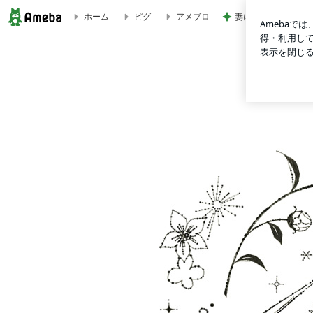
妻に理解されないゲ
ホーム
ピグ
アメブロ
ヘップバーンのち豚☆ミ(*^▽^*)ノ彡☆