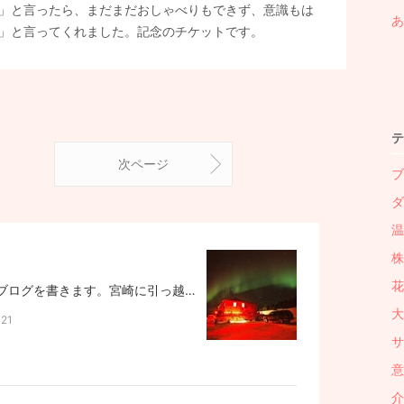
」と言ったら、まだまだおしゃべりもできず、意識もは
あ
」と言ってくれました。記念のチケットです。
テ
次ページ
ブ
ダ
温
株 
花
ものすごく久しぶりにこのブログを書きます。宮崎に引っ越して7年目。2年前に夫が、昨年末に母が亡くなりました。さあ、これからどんな人生にしようか？と、考えていた時に今まで家族会の活動拠点だった「まちかど図書館」が3月に閉鎖することになって、考えた末に、家族会を解散することにしました。立ち上げて5年、夫が亡くなって2年です。家族会のおかげでたくさんの素晴らしい方々と知り合えました。これは私にとっての財産です。これからもずっとこのご縁を大切にしていきたいと思います。これを機に私自身の人生もリセットしたいと思います。何ができるかわからないけれど～～～。1月にオーロラを見にアラスカへ行ってきました。
大
21
サ
意
介