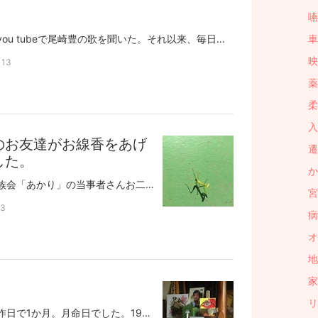
嚥
一週間前。たまたまあけたyou tubeで尾崎豊の歌を聞いた。それ以来、毎日尾崎豊づくし（笑）彼がブレイクした当時は私は子育て真っ最中。深く知ることなく通り過ぎていったのでした。そしてこのmama,say good-byeを聞いて、今朝は涙が止まらなかった。この歌は彼の母が亡くなった時のものだけど、尾崎自身の死もそしてペンギンの死も・・・・この歌を聞いて、息子が言ったことを思い出す。夫や息子や生活のために生きている私に対して「お母さんの人生はそれでいいの？」と言った。それは息子に意見をしていた私に対しての反論だった。そして今。ペンギンが永眠して、子供たちにはそれぞれの人生がある今。自分の人生をどうしていくのか？自由であるが故の寂しさ、不確かさを感じている。ペンギンが亡くなってから、とにかく時間を空けないように、毎日予定を書き込んでいくようにしていた。きっと自分を見つめなおすのが怖かったのでしょう。尾崎豊の歌は、自分の中に封印していた何かをえぐり取ってしまったようだ。
車
映
13
薬 
柔
入
のお友達がお線香をあげ
遷
した。
か
日曜日に姉妹関係になる家族会「あかり」の当事者さんお二人が2時間かけて車で我が家に来てくださいました。「お線香をあげに行きたい」とおっしゃっていましたが、最初は申し訳ないのでお断りしました。しかしお二人で来られるというので、トゥモローの同じ年頃の当事者さんで最近参加された方とお母さまをお誘いして、みんなでピザを焼いて食べました。私は今までに何度かお会いしていますが、ペンギンとは会っていません。それでもこんな風に来てくださることは、とてもありがたく、嬉しいことです。当事者Ｆさんは高次脳機能障害になってから、自動車の免許を取ったそうで、最初は教官に怒られて、車から降りてコースを歩かされたこともあったそうです。記憶障害があるので、学科も大変だったろうと思います。昨年お会いした橋本圭司先生のリハの時は「高速道路を走ってみたい」「一般就労をしたい」ということを希望されていましたが、高速道路の方はクリア一般就労の方は今試験就労中とのことでした。きっとそれも果たせるのではないかと、期待しています。食事が終わるころにＴさんとお嬢さんのＭちゃんも来てくださって、ワイワイ楽しくお話することができました。気持ちの良い楽しい会話ができたので「また遊びに来てね」と言って、お別れしました。すると無事到着のメールが届いたときに、帰りの車の中で「また来よう！」と、話が盛り上がったそうです嬉しいな
宮
3
病
オ
地
家
リ
ペンギンが亡くなってから昨日で1か月。月命日でした。19日には息子たちが帰ってきて、四十九日です。市役所や年金や保険の手続きをするたびに、この世からペンギンの名前が消えていくのだ、と感じました。今はお仏壇の部屋で仕事をして、布団を敷いてペンギンと一緒に寝ていますが、お骨がなくなって祭壇もなくなって・・・と思うと、その日が来るのがちょっと怖い気もします。どうしようかな？いままでペンギンと一緒に寝ていた部屋に１人で寝るか？それともこの部屋に寝るか？迷ってしまいます。昨日は文化センターへ行ったので、桂ざこばさんの「ふるさとワクワク劇場」のチケット二枚とベンチャーズのチケット1枚を買いました。どちらもペンギンがいたら、喜んで一緒に行ったことでしょう。ざこばさんは、母と一緒に行きます。「めんどくさい」と言われなければよいのですがベンチャーズはお空のペンギンと一緒に聞きますね