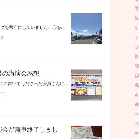
意
生
2016.04.28長い間このブログを留守にしていました。心を入れ替えて、日々のことを書いていきたいと思います。2010年2月14日に脳出血を起こしてから、2012年の9月に宮崎に引っ越してきました。そのころは、まだまだ身体の能力も低く、精神的にも大声を張り上げて主張することが多く、母が一人で静かに暮らしていたのに、我が家から男性の大声が聞こえるものですから、ご近所さんが「おばあちゃんが虐待せれているのではないか」との声が上がって、民生委員さんが地域包括支援センターへ連絡し、地域包括のＯさんが飛んできてくださいました。彼は母の介護保険の関係で知り合って、我が家の事情をよく知ってくださっています。彼らにはpペンギンの現状などを文章でおつたえしていたものですから、「この文章を民生委員さんにも見せていいですか？」と言って下さいました。ご理解いただくためにはそのほうがありがたいので、もちろん了承しました。そんな風な宮崎での生活のはじまりでした。当初はデイサービスに行っても電話がかかってきて、迎えに行ったものです。今は小規模多機能型にお世話になっていて、お泊りこそ不可能ですが、たまになら早朝から夜9時ごろまで、預かっていただくことが可能になりました。デイのみなさんには大変お世話をおかけしているので、いざというときにお願いするようにしています。自宅で過ごすときに時々、ヘルストピアという屋内プールに行っています。身体障害者用の更衣室があり、鍵をかけることが出来るので、空いていれば2人で男性用に入り、着替えをします。当初は中に入った途端「帰ろう！」と騒いで、ほとんど歩くこともなく帰るような状況でした。今は1時間弱は頑張れるようになりました。流れるプールは外側を歩くと1周100ｍだそうなので、今日は8周と15ｍプールの往復をしました。ペンギンは前頭葉も損傷しているので、なかなか意欲がわかないのです。なのですぐに「もうやめよう」「帰ろう」と言い出します。上がろうとするペンギンと8周を目標にする私の攻防で、今日は私の勝利だったわけです少しづつ伸ばしていって、1ｋｍまで頑張ろうと目論んでいます(笑)
引
デ
3
フ
新
認
君の講演会感想
認
4/19の感想をフェイスブックに書いてくださった会員さんに了承をいただいて、転載いたします。彼女はチラシのデザインを担当、プロのデザイナーさんにボランティアで作っていただいた方です。今回はチラシの力も大きかったでしょうね。・・・・・・19日に、博多で遷延性意識障害者・家族の会 九州「つくし」の発足記念講演会が行われ、無事に終えることができました。富山県の中島依子さん、基樹くんを招いての講演会と、筆談と指談の講習会と、その後に会員の方々との懇親会がありました。定員50名を募集したところ、それを上回るたくさんの申し込みがあり、仕方なくお断りした方も出たほど予想以上の反響で、当日は会員も入れて100人の大きな発足会となりました。前半は、中島さんの地域のテレビ局が作り、放送された、基樹くんが意識を取り戻すまでの番組鑑賞や、基樹くんが遷延性意識障害者となってから、11年後に筆談や指談ができ、絵や文章を描いて、多くの意識障害者の方や、その家族の為に、全国を回って講演活動をしているお話を聞いて、後半は、筆談と指談のデモストレーションがありました。中島さんの講演会を聞きながら、家族会の役員の皆さんも、私も、介護と仕事と家事で忙しい中、一生懸命、初の発足会の準備をしてきたことを思うと、感無量になり、涙が出ました。参加された方から「設立総会にふさわしい講演会でした」「九州に家族会ができて嬉しいです」「これからの家族会に期待します」と多くの賛同する嬉しい言葉を頂くことができ、家族会の会員も増え、 発足記念講演会は大成功をおさめました。Facebookのお友達の皆さんも、多くの方が賛同してくれて、たくさんの「いいね！」を本当にありがとうございました。チラシを配るお手伝いをしてくださったお友達にも、心より感謝致します。次回は、11月に全国会と一緒に山元加津子さんを呼んでの総会となります。夢にまでみた、かっこちゃんに逢えるなんて…(♡ヮ♡)また次回も、頑張りたいと思います！p(*^^*)q
高
11
本 
映
ベ
ペ
演会が無事終了しまし
ヨ