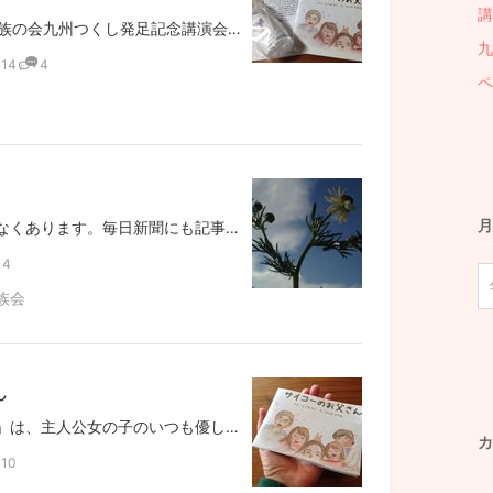
講
4/19の遷延性意識障害者家族の会九州つくし発足記念講演会が、無事終了しました。ご参加くださったみなさん、お手伝いいただいたみなさん、本当にありがとうございました。今回は当初、78名の会場を用意しました。ところが、会員さんの広報活動、マスコミ報道もあり、たくさんの参加申し込みがあり、定員50名を大幅に上回り、85名で受付ストップ！以降の方には丁寧にお詫びしたうえで、後日資料をお送りする約束をいたしました。しかし！予約なしでの当日参加者もあり、会場は満杯。ドアをあけるのもままならない状態でした。当日会員になって下さった方は10家族。また賛助会員は以前にの申し込みを含めて、50名以上！！！（これは事務局をしてくださっている方の病院関係の方多数と思われます）賛助会員とは別にお金を伴わないボランティアの方を対象とする特別会員も募集。素敵なチラシをボランティアで担当してくださった方を第一号で特別会員に認定させていただきました今回集まって下さったボランティアの方も気持ちよく特別会員になって下さり、次回11月の講演会にも来て下さることになりました。本当にありがとうございます。ここで講演の内容を説明したいところですが、実は私は会員さんのお子さんの子守要員で、隣のお部屋に籠っていました。後日DVDで見てから、書かせてください。講演をしてくださった中島基樹さんの地元のテレビ局の報道がありましたので、アドレスを添付します。https://www.youtube.com/watch?feature=youtu.be&v=Y8kX5DytXdE&app=desktop私は始まる前と休憩中と終わってから、せっせとロビー活動をしました(笑)久留米リハビリテーション病院の先生は「繋がっていこう！連絡しておいで」と、行って下さるし、身体障害者リハビリテーションセンターの方や高次脳機能障害の翼の会の代表の方ともお話ができました。皆様、一緒にやろうね、と言ってくださるのですが、「つくし」はともかく、私の高次脳機能障害家族会トゥモローの方は、弱小の団体で、恐縮してしまいました。今回の「つくし」の立ち上げで、いろいろと勉強になることも多く、今後に生かしていきたいと思います。会員さんのアロマルームフレグランスとよつばもこさんが発足祝いに提供くださった郵便絵本「サイコーのお父さん」に感謝の気持ちを添えて、会員さんとボランティアさんにお配りしました。
九
14
4
ペ
月
４月１９日の講演会がまもなくあります。毎日新聞にも記事が載りました。http://mainichi.jp/select/news/20150406k0000e040224000c.html会員のみなさんや協力団体などの告知のおかげで、たくさんの皆さんが集まって下さることになり、嬉しい悲鳴です。定員50名はあっという間に突破、でもどなたも大切な方々です。私たち会員は立ってでも入っていただきましょう、ということになりました。会員さん、ボランティアさん、マスコミのみなさんを含めて、80名を突破してしまいました。ぎゅうぎゅう詰めになりますが、みなさんご協力をお願いいたします。個人的には大阪でお世話になったお二人とおあいできるのが、とーっても楽しみです。また岡山からはH先生がご参加くださいます。ゆっくりお話しするのは今回がはじめてなので、それも楽しみ。お電話でお世話になった県の障害者リハビリセンターのSさんとは初対面ですが、お会いするのが楽しみです。また当事者さんを抱えたご家族も5組来られます。一番遠くはさいたま市からのご参加です。どなたも大切な思いを持って参加してくださるのです。出会いが楽しみです。場所は狭いかもしれませんが、みなさんが気持ちよく参加できて、「来てよかった！」と思っていただけるよう、心をこめて対応していきたいと思います。
4
族会
ん
絵本「サイコーのお父さん」は、主人公女の子のいつも優しいお父さんがある日突然倒れて、意識不明になるのです。意識障害になったお父さんを女の子の目を通して、描いた作品です。作者のよつばもこさんとは、４年前大阪でかっこちゃんの講演会をしたときに出会いました。ちあなみにその時に同時開催した米盛大翔君の作品展で、章子さんともこさんも出会われたのでした。そのもこさんの友人のご主人が遷延性意識障害になられていて、私と家族会をその友人に繋いで下さったのでした。不思議なご縁が続いています。そしてこの絵本「サイコーのお父さん」は、ご友人のことをテーマに書いたものです。教育委員会の公募で、入賞されたため、規定があり出版はとっても大変だったのです。最初に限定で作ったものを私もいただきました。欲しいという大学の先生もおられましたが、もこさんの手元にはもう無いという状況でした。そんななか。遷延性意識障害九州家族会が立ち上がって、その中にまだお若い女性がおれれました。息子さんは4歳。お父さんが意識障害なのです。このお二人を見て、「サイコーのお父さん」は私の元にあるよりもこの親子さんに持っておいてもらおうと、思ったのです。そして、喜んでくださったお母さんが、もこさんにお礼のメールを送ったのです。そこから、ミラクルが始まったようです。郵便絵本として、再び生み出されました。そうして、そうして。昨日もこさんからのメールで、このモデルとなったお父さんとついに筆談ができたそうです！奥さんと娘さんも涙、涙だったそうです。もこさんのライフワークは自閉症のことですが、大阪白雪隊に入られて活動するうちに、なにも分ける必要はないと思われたのだそうです。鳥肌がたちました。自分の思うことをひとつひとつ丁寧に実行していかれるもこさんに教えていただくことがいっぱい。感謝です。
カ
10