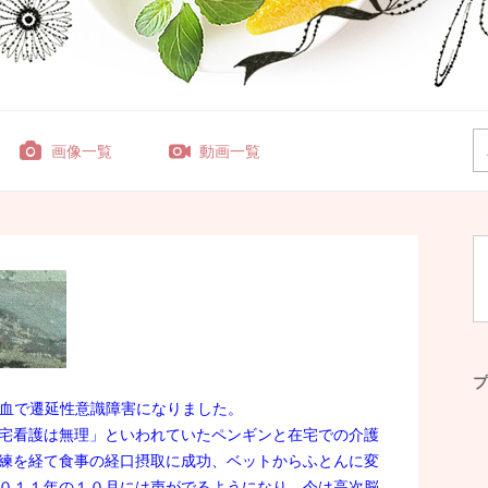
画像一覧
動画一覧
プ
脳出血で遷延性意識障害になりました。
宅看護は無理」といわれていたペンギンと在宅での介護
練を経て食事の経口摂取に成功、ベットからふとんに変
０１１年の１０月には声がでるようになり、今は高次脳