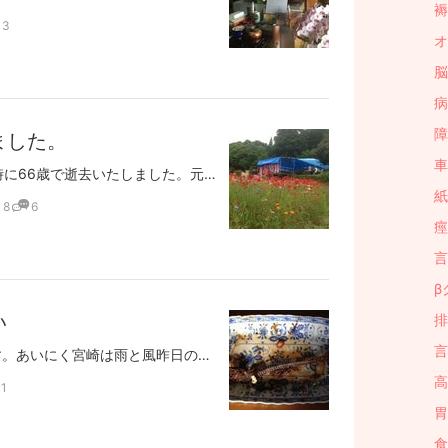
褥
3
オ
脳
病
障
ました。
車
ペンギンが５月4日午後１時に66歳で逝去いたしました。元気にデイサービスに出掛け、昼食も綺麗に食べた後の急性心筋梗塞でした。（ちなみにこの日は2番目に大好きな若い女性の職員さんにドライブに連れて行ってもらい、昼から出勤してきた一番大好きな女性の職員さんを横に座らせて食事をしたそうです）5月6日に大阪へ帰る予定で、大学時代の友人が集まってくれたり、ヨットのお友達が来てくださったり、そしてペンギンの兄弟たちと一泊の温泉旅行を予定していた矢先の事でした。その6日がお葬式となってしまいました。こんなことなら、もっと早くに大阪へ帰っていたら・・・と後悔することもありますが、この日を選んで、自分で区切りをつけたような気もします。6年前に左右の脳出血をおこし、九死に一生を得ましたが、一年ほどは意識障害の状態でした。その時に家族会に出会ったおかげで、大阪大学の舘村先生に出会い、食事ができるようになりました。また極めて不十分ではありますが話せるようになり、歩行器で歩けるようになりました。大阪で生まれ育ち、結婚してからもずっと大阪で暮らしていましたが、三年ほど前に私の母の介護のため、宮崎に戻りました。極めて重度の高次脳機能障害のため、待つことが難しく周りの皆様には多大なご迷惑をおかけしたと思います。また本人も辛い思いや歯がゆい思いをしたことと思いますが、病気をしてからは、夫婦仲良く手を繋いで過ごしました。（強勢把握という症状があり、右手で私の手をギュッと握ります）映画にコンサートに講演会に出掛け、旅行もしました。密度の濃い6年間を過ごしました。夫が繋いだ手を離したのは、母との時間を作ってくれたように思えてなりません。これから母と一緒に沢山の思い出を作りたいと思います。関わってくださった皆様、本当にありがとうございました。昨日は以前から予定していた日之影のお友達が主催する恋和神のチャリティーコンサートに行ってきました。ご自分の畑に会場を設営されて、全国からミュージシャンが駆けつけてくださいます。宮崎で口蹄疫が発症して、３０万頭の牛や豚が殺処分された8年前にはじめられたコンサート。あおれから新燃岳、鳥インフルエンザ、東日本大震災、と毎年のように続き、今年は熊本大分の震災支援です。主催者の注意事項が・・・1.自然の中ですので、蛇、ムカデ、虫類がいる場合があります。2．怪我、事故等は自己責任にてお願いします。3.あくまでチャリティコンサートですので、不便、不満はご了承ください。4.被災者のために祈りましょう。5.被災地の物品販売に協力してください。6.出演者は一流の人たちです。最後まで応援しましょう。7.協力できる方は、後片付けまでお願いします。8.横に出ている水は湧き水ですので、飲めます。9.明日は我が身と自覚しましょう。災害は大きな環境破壊です。復旧を支援しましょう。・・・・・・・・と、ありました。また「環」（たまき）という東北支援のために作られたみほさんの歌を聞いて、涙が止まらなくなりました。出だしは・・・そして青空がのこった 春はそこまで来てたのに叫びはいつか祈りへと変わり あの日の涙を忘れない一人でいきていくことは とても辛いことだけどだれかが支えてくれている 思うと力が湧いてくる前に進もう 希望を胸にたくさんの勇気と たくさんのやさしさ 素敵な贈り物みんなの思いを環がつないでいくよもう泣かないで さあ笑ってよ 僕たちはここにいるから～～～～～ たくさんの素敵な人々、素晴らしい自然、鶯の声。行ってよかったです。
紙
8
6
痙
言
β
い
排
言
2016.05.03憲法記念日です。あいにく宮崎は雨と風昨日の食事で地産地消のうるめいわしを炊いて食べました。ペンギンはお箸でものをつかむことこそできるようになりましたが、お箸を使ってものを切り分けたりすることは難しいのです。なので、お肉は一口大に切りますし、魚は身をほぐしていました。昨日はちょっと面倒だったので、一匹のまま出しました。あとで私の手があいたら、ほぐしてあげようとおもったのです。ところが！次に私が見た時は綺麗に骨だけになっていました。ちょっと感動です。思えば胃ろうからの経管栄養にはじまって、ここに来るまで、いろいろありました。ペンギンが脳出血で倒れる前は、私たち夫婦はそれぞれ好きなことをしていました。ある日突然ペンギンが「明日からちょっとタイに行ってくる」と言ったり、ヨットをする方とお友達になって、ヨットの免許を取った時も「免許はとっても良いけど、ヨットは買ったらあかんよ！」と、念を押していたのに、いつのまにかヨットがあったり。そんなわけで、病院に運び込まれたとき、看護師さんから持ってくるものの中に「入れ歯のいれもの」というのがあって、「いえ、入れ歯はしていませんので(笑)」なんて、言いましたらほら！と見せてくださった部分入れ歯。びっくりぽん！でした。病院では看護師さんが口腔ケアをしてくださっていたので、こんな風にするのだということはわかっていました。けれど、私にとっては口腔ケアというよりもそれは歯磨きという認識でした。それで、まだ胃ろうをしていた時であった舘村先生に一日に何回歯磨きをしていますか？と聞かれたとき、恥ずかしながら1回と答えたのです。そんなに汚い口の状態で肺炎にならなかったということは、唾を呑み込めていること。だから食事もできるようになる！と言われたときには、本当にびっくりしました。口腔の体操も習って、ご飯を食べる練習をしたのですが、「のど元過ぎれば～」で、食事ができるようになると、ついつい口腔ケアがおろそかになってしまったのでした。あとから知ったのですが、歯磨きは命を守るためのものであり、また脳を活性化させるためのものだったのです。先日の紙屋先生の講演会でもペンフィールドの脳の役割の図を見せてくださり、口と手と足が大切であることをお話しくださいました。そして1時間おきに歯磨きをしてもよいくらいだとおっしゃっていました。さて、そんなことを知らない私は、ペンギンと一緒に認知症の母と同居するために宮崎に帰ることになります。その道中で、ご飯だったか、お菓子だったかを食べて、ペンギンの歯がぽろりと抜けたのでした。引っ越しの前に一時帰省をして、ケアマネさんとデイサービスを決めたり、自宅改修の話をしていたのですぐに連絡しました。すると翌日、訪問歯科の先生と歯科衛生士さんが来てくださいました。それから3年半、お世話になったのです。ペンギンの歯はどんどん抜けていきますが、歯根を取るためにはペンギンにじっとしていてもらわないといけません。それが大問題！そこで、応急処置の連続でしたが、残った歯根に黴菌が入って、歯茎が腫れることに～～～とうとう昨年の暮れに県病院に1泊で入院して、全身麻酔で歯根をとって、悪い歯も抜いてもらいました。先生方の相談で残してくださった歯もぐらぐらしだして、今回は通院で部分麻酔で抜いていただきました。ペンギンに先生が丁寧に説明してくださり「全身麻酔にしますか？それとも部分麻酔にしますか？その場合は身体を抑える必要がありますが、そうしても宜しいですか？」と聞いてくださるとペンギンは即座に後者を選ぶのでした。そしてめでたく、抜歯が終了。5年間の間に残っていた歯がどんどん抜けていったことに対して、罪悪感を感じていた私ですが、歯科の先生によると、ペンギンのように脳に損傷している人は、噛む力の加減ができないのだそうで、負担が大きいようです。その話をお聞きして、ちょっとだけ慰められました。歯に関することだけでなく、大貫診療所で行われている「ふらっと止まり木」という月に一回の100円居酒屋に誘っていただき、いろんな人との出会いがあり、今の私たちの生活の基盤ができました。最後に「名残惜しいですが、これで訪問は終了となります。」と言って下さる先生に感謝です。
高
1
胃
食