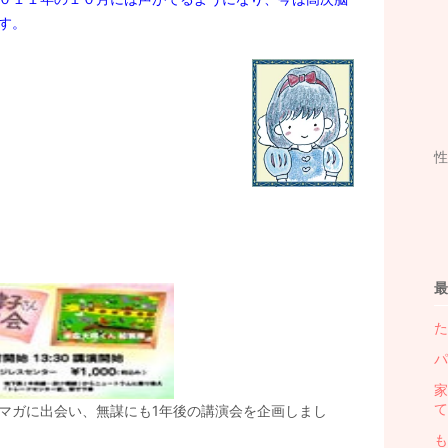
す。
性
最
た
パ
家
て
マガに出会い、無謀にも1年後の講演会を企画しまし
も