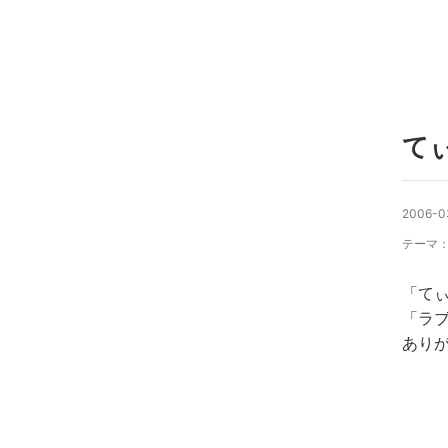
て
2006-03
テーマ
「てぃ
「ラ
ありが