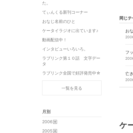
た。
てぃんくる新刊コーナー
同じテ
おなじ名前のひと
ケータイラジオに出ています♪
お
200
動画配信中！
インタビューいろいろ。
フッ
ラブリンク第１０話 文字デー
200
タ
ラブリンク全国で好評発売中☆
亡
200
一覧を見る
月別
2006
ケ
開
2005
く