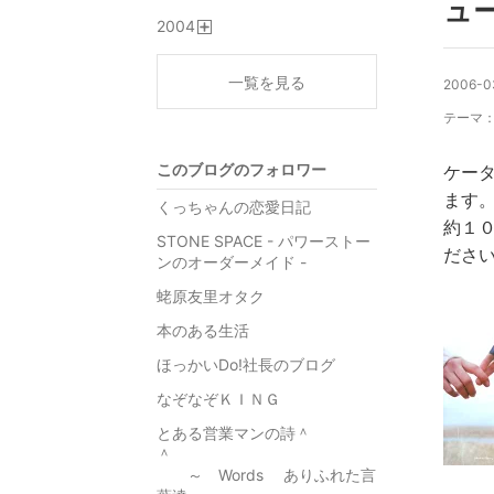
ュ
開
2004
く
開
く
一覧を見る
2006-0
テーマ
このブログのフォロワー
ケー
ます
くっちゃんの恋愛日記
約１
STONE SPACE - パワーストー
ださい
ンのオーダーメイド -
蛯原友里オタク
本のある生活
ほっかいDo!社長のブログ
なぞなぞＫＩＮＧ
とある営業マンの詩＾
＾
～ Words ありふれた言