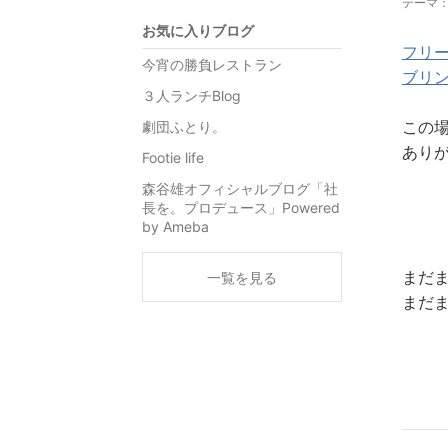
テーマ
お気に入りブログ
フリー
今宵の勝負レストラン
ブリ
３人ランチBlog
この
劇団ふとり。
ありが
Footie life
森谷雄オフィシャルブログ「社
長を。プロデュース」Powered
by Ameba
まだま
一覧を見る
まだ