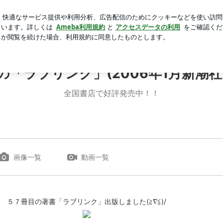
流しのにごり湯
芸能人ブログ
人気ブログ
新規登録
の「ラブリンク」(2006年1月新潮社
全国書店で好評発売中！！
画像一覧
動画一覧
５７冊目の著書「ラブリンク」出版しました(≧∇≦)/