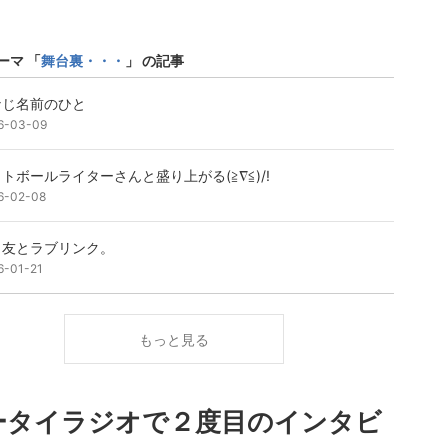
ーマ 「
舞台裏・・・
」 の記事
なじ名前のひと
6-03-09
トボールライターさんと盛り上がる(≧∇≦)/!
6-02-08
き友とラブリンク。
6-01-21
もっと見る
ータイラジオで２度目のインタビ