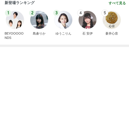
新登場ランキング
すべて見る
1
2
3
4
5
BEYOOOOO
島倉りか
ゆうこりん
石 安伊
蒼井心音
NDS