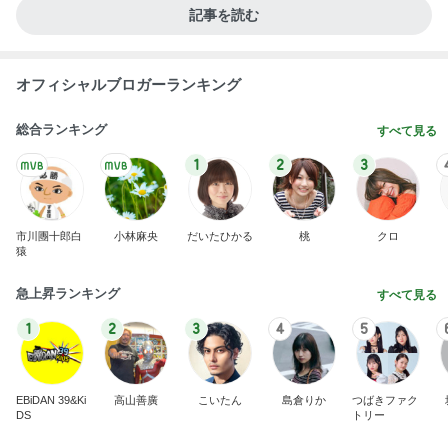
記事を読む
オフィシャルブロガーランキング
総合ランキング
すべて見る
1
2
3
市川團十郎白
小林麻央
だいたひかる
桃
クロ
猿
急上昇ランキング
すべて見る
1
2
3
4
5
EBiDAN 39&Ki
高山善廣
こいたん
島倉りか
つばきファク
DS
トリー