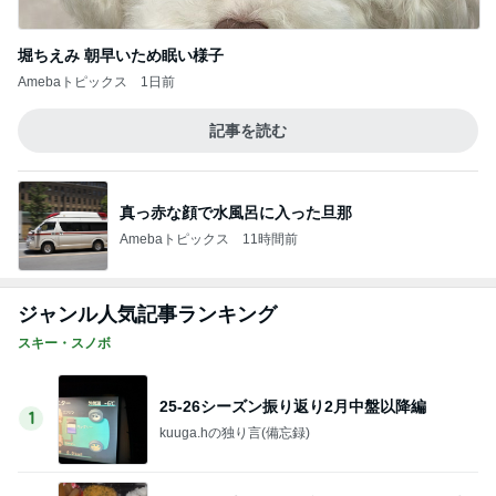
堀ちえみ 朝早いため眠い様子
Amebaトピックス
1日前
記事を読む
真っ赤な顔で水風呂に入った旦那
Amebaトピックス
11時間前
ジャンル人気記事ランキング
スキー・スノボ
25-26シーズン振り返り2月中盤以降編
1
kuuga.hの独り言(備忘録)