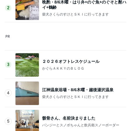
晩酌・8/6木曜・はり弁+のぐ魚+のぐそと酎ハ
イ+鶴齢
2
柴犬さくらのすけとＳＫＩに行ってきます
２０２６オフトレスケジュール
3
かぐらＡＫＫＹのＢＬＯＧ
江神温泉浴場・8/6木曜・越後湯沢温泉
4
柴犬さくらのすけとＳＫＩに行ってきます
骸骨さん、名前決まりました
5
パンジーとスノボちゃんと飲兵衛スノーボーダー