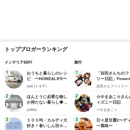
トップブロガーランキング
インテリア&DIY
旅行
1
1
おうちと暮らしのレシ
「吉田さんちのフ
ピ 〜HOME&LIFE〜
リー日記」Powere
y Ameba 吉田さ
yuki (ドキ子）
吉田さんファミリー
ミリーオフィシャ
ログ
2
2
ほんとうに必要な物し
☆やまあこ☆さん
か持たない暮らし◆Ke
ィズニー日記
ep Life Simple◆〜イ
yukiko
☆やまあこ☆
ンテリアのきろく〜
3
3
１００均・カルディ大
日々是甘露2〜デ
好き！食いしん坊☆き
ー風味〜