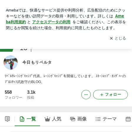
今日もリベルタ
アプリをダウンロードして
ブログの更新通知
を受け取りまし
開く
ょう。
ranking
13
スキー・スノボジャンル
今日もリベルタ
ﾘﾍﾞﾙﾀﾚｰｼﾝｸﾞｷｬﾝﾌﾟ代表。ﾚｰｼﾝｸﾞｷｬﾝﾌﾟを開催しています。 ｽｷｰｼｮｯﾌﾟ･ｶﾝﾀﾞﾊｰの
ﾌﾟﾛｽﾀｯﾌ武政守のBLOG。
558
3.1k
フォロー
フォロワー
投稿
一覧
人気
画像
テーマ