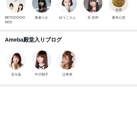
Ameba殿堂入りブログ
北斗晶
中川翔子
辻希美