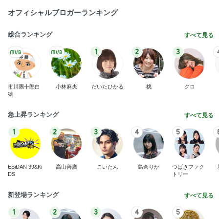
1
2
3
市川團十郎白
小林麻央
だいたひかる
桃
クロ
猿
急上昇ランキング
すべて見る
1
2
3
4
5
EBiDAN 39&Ki
高山善廣
こいたん
島倉りか
つばきファク
DS
トリー
新登場ランキング
すべて見る
1
2
3
4
5
BEYOOOOO
島倉りか
ゆうこりん
石 安伊
蒼井心音
NDS