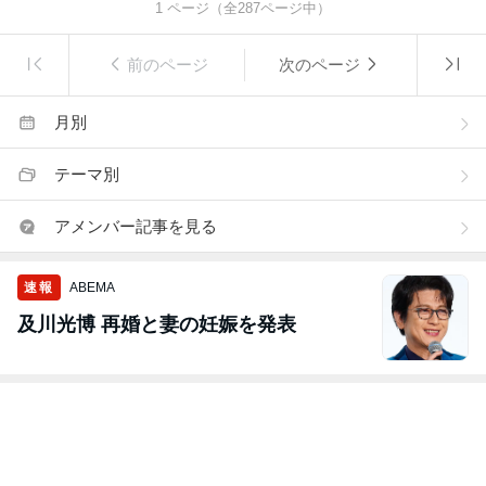
1
ページ（全
287
ページ中）
前のページ
次のページ
月別
テーマ別
アメンバー記事を見る
速報
ABEMA
及川光博 再婚と妻の妊娠を発表