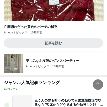
在庫切れだった黄色のポーチの補充
Amebaトピックス
10時間前
記事を読む
楽しみなお友達のダンスパーティー
Amebaトピックス
10時間前
ジャンル人気記事ランキング
LDHファン
臣くんの夢も叶うのね♡でも国立競技場でや
るなら”客席からどう見えるか勉強しとけ！っ
1
てカッコいい♡
Your Smile️‍
チケット発券や解禁でバタバタ‼️笑 三代目JS
B LAND FOREVER愛知公演※アリーナ座席
2