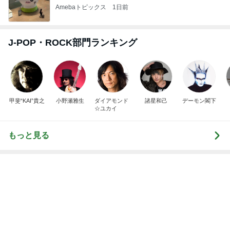
甲斐“KAI”貴之
小野瀬雅生
ダイアモンド
諸星和己
デーモン閣下
☆ユカイ
もっと見る