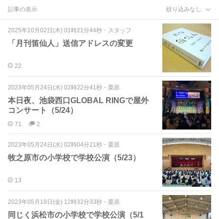
記事の表示
絞り込みなし
2025年10月02日(木) 01時21分44秒
・
スタッフ
「月刊笛仙人」送信アドレスの変更
22
2023年05月24日(水) 02時22分41秒
・
栗原
本日夜、池袋西口GLOBAL RINGで屋外
コンサート（5/24）
71
2
2023年05月24日(水) 02時04分21秒
・
栗原
牧之原市の小学校で学校公演（5/23）
13
2023年05月19日(金) 12時32分33秒
・
栗原
同じく浜松市の小学校で学校公演（5/1