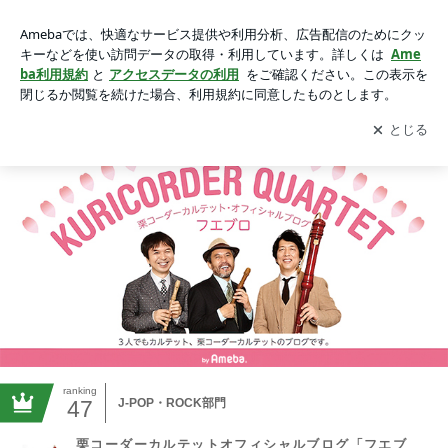
栗コーダーカルテットオフィシャルブログ「フエブロ」Power
ed by Ameba
アプリをダウンロードして
ブログの更新通知
を受け取りまし
開く
ょう。
ranking
47
J-POP・ROCK部門
栗コーダーカルテットオフィシャルブログ「フエブ