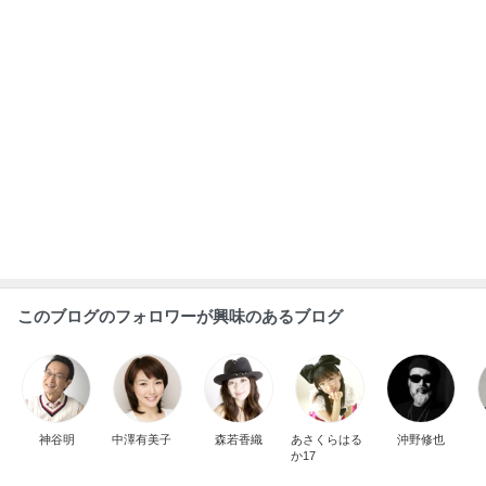
このブログのフォロワーが興味のあるブログ
神谷明
中澤有美子
森若香織
あさくらはる
沖野修也
か17
有名店の八つ橋の真剣な食べ比べ
Amebaトピックス
2日前