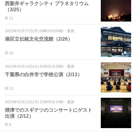
西新井ギャラクシティ プラネタリウム
（3/25）
11
2023年02月27日(月) 09時15分04秒
・
栗原
港区立伝統文化交流館（2/26）
16
2023年02月14日(火) 01時21分39秒
・
栗原
千葉県の白井市で学校公演（2/13）
13
2023年02月13日(月) 22時55分14秒
・
栗原
焼津でのスギテツのコンサートにゲスト
出演（2/12）
6