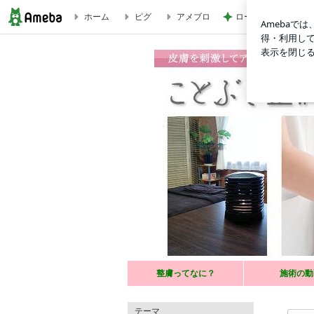
ホーム
ピグ
アメブロ
ローソンの本格的な
約1週間おきに受けていただいたお客様の声④ | 更年期に
お肌を優しくつまんでツボや経絡等を刺激し、健
整膚ってなに？
施術の動
辛い慢性の肩こり・腰痛・偏頭痛・むくみ・眼精
テーマ