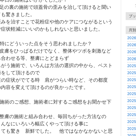
 足の裏の施術で頭蓋骨の歪みを治して頂けると聞い
ても驚きました。
ブッ
歪みを治すことで花粉症や他のケアにつながるという
で症状軽減にいいのかもしれないと思いました。
月別
2026
 特にどういった点をそう思われましたか？
2026
 皮膚をひっぱるだけでなく、整体やツボを刺激など
2026
み合わせる等、整膚にとどまらず
2026
ちがう施術で、いろんは方法の選択の中から、ベスト
2025
術をして頂けるので
2025
症の症状がでてる時 肩がつらい時など、その都度
2025
の内容を変えて頂けるのが良かったです。
2025
2025
2025
 施術のご感想、施術者に対するご感想をお聞かせ下
2025
。
2025
 整膚の施術と組み合わせ、毎回ちがった方法なの
2025
こんなにいろいろ幅広くやって頂ける事に
2025
とても驚き 新鮮でした。 他ではなかなかないと思
2025