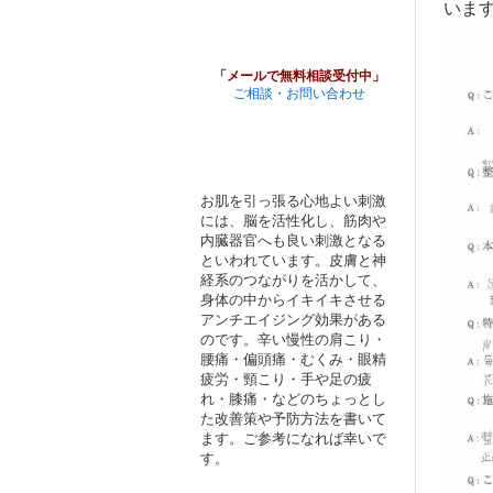
いま
「メールで無料相談受付中」
ご相談・お問い合わせ
お肌を引っ張る心地よい刺激
には、脳を活性化し、筋肉や
内臓器官へも良い刺激となる
といわれています。皮膚と神
経系のつながりを活かして、
身体の中からイキイキさせる
アンチエイジング効果がある
のです。辛い慢性の肩こり・
腰痛・偏頭痛・むくみ・眼精
疲労・頸こり・手や足の疲
れ・膝痛・などのちょっとし
た改善策や予防方法を書いて
ます。ご参考になれば幸いで
す。