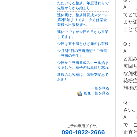
ただいてる整膚、年度替わりで
A：
先週からから始まり
てと
連休明け、整膚師養成スクール
第2回始まりです。夕方は某企
また
業様へ出張整膚へ
こと
連休中ですが今日６日から営業
してます。
Q：
今日は五十肩とひざ痛のお客様
A：
今月3回目の整膚施術のご来院
（整膚の先生）
と組
今日から整膚養成スクール始ま
毎回
りました。様子の写真取り忘れ
な施
新規のお客様は、気管支喘息で
お困り
花粉
施術
一覧を見る
画像一覧を見る
Q：
さい
A：
で 
ご予約専用ダイヤル
正直
090-1822-2666