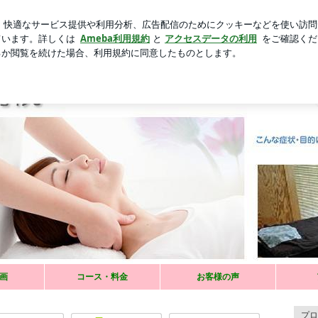
ティラミス
芸能人ブログ
人気ブログ
新規登録
ログ
よる不快な症状でお困りのあなたを「整膚」の心地よい刺激で改
康へ導くのが整膚（せいふ）。血液やリンパ液等の流れを整え、新陣代謝をか活発
画
コース・料金
お客様の声
疲労・手や足の疲れ・膝痛・不定愁訴などのちょっとした改善策や予防方法を書い
プロ