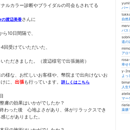
yum
ソナルカラー診断やブライダルの司会もされてる
パー
tok
さんに
orの渡辺美香
自然
merv
から10日間隔で、
sobr
道の
を4回受けていただいた、
mim
rosa
をいただきました。（渡辺様宅で出張施術）
幸せ
y-2
様の様な、お忙しいお客様や、幣院まで出向けないお
向けに、
出張
も行っています。
詳しくはこちら
bim
atel
目
マー
 整膚の効果はいかがでしたか？
rier
 終わった後 心地よさがあり、体がリラックスでき
薬膳
る感じがありました。
 本日の施術はいかがでしたか？