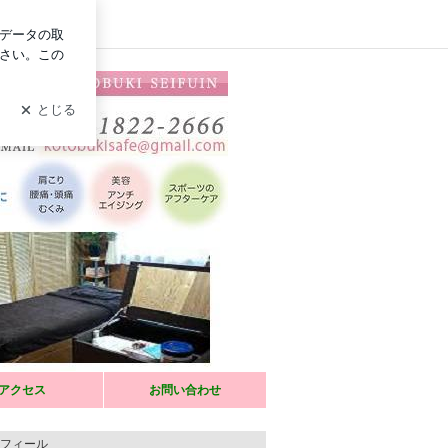
イン
善！お肌を引っ張ってポカポカ健康美人に
にします。
アクセス
お問い合わせ
てます。
フィール