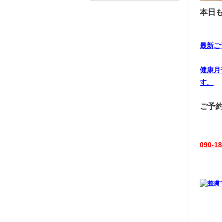
本日
最新ご
健康月
す。
ご予
090-1