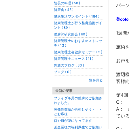
院長の料理 ( 58 )
パー
健康食 ( 45 )
健康生活ワンポイント ( 184 )
美col
健康管理士が行う整膚施術ポイ
ント ( 89 )
1週間
整膚師研究部会 ( 60 )
健康管理士のおすすめストレッ
チ ( 13 )
施術
健康管理士会健康セミナー ( 5 )
健康管理士ニュース ( 11 )
お声
先週のブログ ( 30 )
ブログ ( 0 )
渡辺
一覧を見る
客様
最新の記事
第4回
ブライダル用の整膚のご依頼さ
Q：
れました。
A：
突発性難聴が再発しそう・・・
とお客様
てい
首や肩が楽になってます
某企業様の福利厚生でご依頼い
Q：