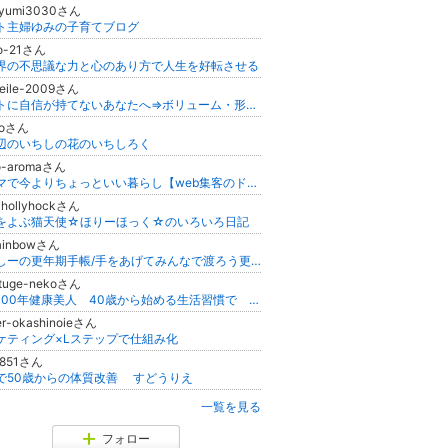
iyumi3030さん
ト主婦ゆみの子育てブログ
ko-21さん
界の不思議な力と心のあり方で人生を好転させる
eile-2009さん
バストに自信が持てないあなたへ⇒ボリューム・形を整えブラの隙間が埋まる！美乳と“自信”を手に入れる♡バストケア専門店
ioさん
辺のいちしの花のいちしろく
o-aromaさん
アロマで今よりちょっといい暮らし【web集客のドテラなら知人、ママ友、身内に内緒でできてノンストレス！楽しくできるMLMの本音】
-hollyhockさん
をよぶ猫天使☆ほりーほっく☆のいろいろ日記
rainbowさん
よっしーの更年期手帳/手をあげてみんなで渡ろう更年期！
atuge-nekoさん
人生100年健康美人 40歳から始める生活習慣で 健康に美しく豊かになる秘訣を教えます
ier-okashinoieさん
ケティング×Lステップで仕組み化
ie851さん
で50歳からの体質改善 すどうりえ
一覧を見る
フォロー