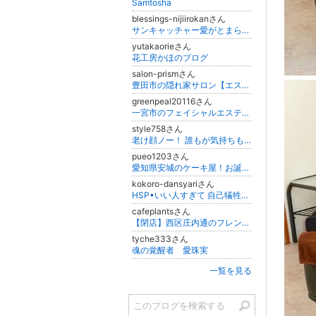
Samtosha
blessings-nijiirokanさん
サンキャッチャー愛がとまらない♡にじいろかんの日々彩綴
yutakaorieさん
花工房かほのブログ
salon-prismさん
豊田市の隠れ家サロン【エステ.LaMaRiA】グリーンピールで美肌再生☆原田
greenpeal20116さん
一宮市のフェイシャルエステ「ルミナス」ならシミ・しわ・タルミ・ニキビ・赤ら顔も短期間で解消！美肌が定着グリーンピール受賞店
style758さん
老け顔ノー！ 誰もが気持ちも若々しく、老け顔対策「ほうれい線」
pueo1203さん
愛知県安城のケーキ屋！お誕生日ケーキ・マカロンがオススメ
kokoro-dansyariさん
HSP•いい人すぎて 自己犠牲から逃れられない人のための…
cafeplantsさん
【閉店】西区庄内通のフレンチトースト専門店アメイロカフェ
tyche333さん
魂の覚醒者 愛珠実
一覧を見る