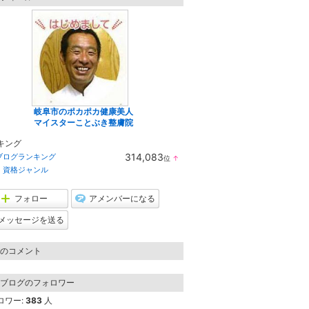
岐阜市のポカポカ健康美人
マイスターことぶき整膚院
キング
314,083
ブログランキング
位
↑
ラ
・資格ジャンル
ン
キ
ン
フォロー
アメンバーになる
グ
上
メッセージを送る
昇
のコメント
ブログのフォロワー
ロワー:
383
人