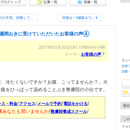
ブログトップ
記事一覧
画像一覧
日の天気、回復して…
目指せ− 5歳肌＆ウ…
1週間おきに受けていただいたお客様の声④
2017年03月30日(木) 01時04分14秒
テーマ：
お客様の声
ラン
全体
試験
腹、冷たくないですか？お腹、こってませんか？」大
お腹をひっぱって温めることぶき整膚院の小出です。
/
/
/
/
ース・料金
アクセス
メールで予約
電話をかける
最近
膚
あなたも
習いませんか
/
/
整膚師養成スクール
この
フォ