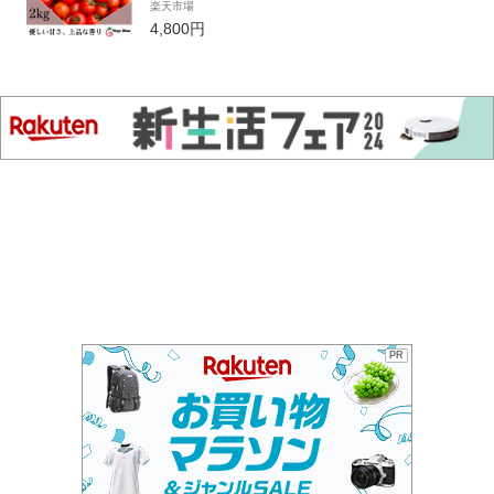
楽天市場
タミンC 美味しい おいしい あまい 栄養価 食
4,800円
卓 美容 健康 内祝い ギフト 贈り物 産直野菜
農園直送 VegeRise
PR