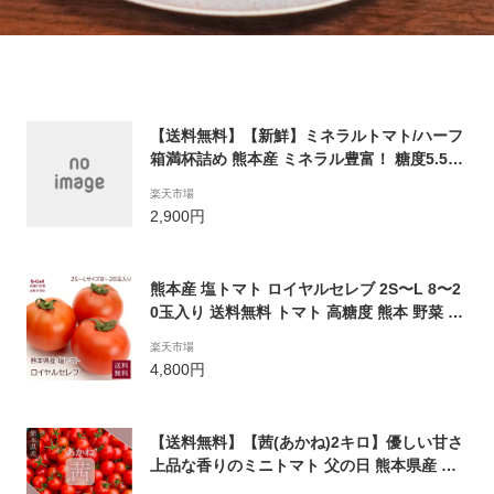
【送料無料】【新鮮】ミネラルトマト/ハーフ
箱満杯詰め 熊本産 ミネラル豊富！ 糖度5.5〜
7.9以上保証 フルーツ感覚 しあわせ畑 とまと
楽天市場
トマト 箱詰め フルーツトマト プレゼント ダ
2,900円
イエット 美白 美肌 美容 リコピン 完熟
熊本産 塩トマト ロイヤルセレブ 2S〜L 8〜2
0玉入り 送料無料 トマト 高糖度 熊本 野菜 ギ
フト
楽天市場
4,800円
【送料無料】【茜(あかね)2キロ】優しい甘さ
上品な香りのミニトマト 父の日 熊本県産 玉
名 ミニトマト 甘い 野菜 高糖度 リコピン ビ