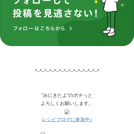
*--*--*--*--*--*--*--*--*--*--*--*--*--*
“みにきたよ”のポチっと
よろしくお願いします。
レシピブログに参加中♪