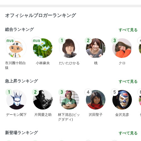
オフィシャルブロガーランキング
総合ランキング
すべて見る
1
2
3
市川團十郎白
小林麻央
だいたひかる
桃
クロ
猿
急上昇ランキング
すべて見る
1
2
3
4
5
デーモン閣下
片岡愛之助
林下清志(ビッ
沢田聖子
金沢克彦
グダディ)
新登場ランキング
すべて見る