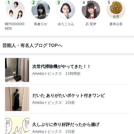
1
2
3
4
5
BEYOOOOO
島倉りか
ゆうこりん
石 安伊
蒼井心音
NDS
芸能人・有名人ブログ TOPへ
次世代掃除機がやってきた！！
Amebaトピックス
11時間前
だいた ありがたいポケット付きワンピ
Amebaトピックス
2日前
久しぶりに作り好評だったから揚げ
Amebaトピックス
2日前