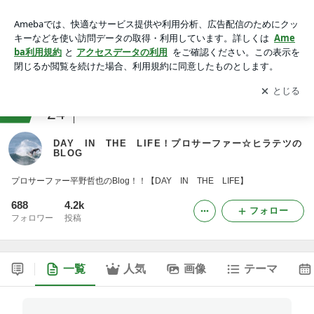
DAY IN THE LIFE！プロサーファー☆ヒラテツのBLOG
アプリをダウンロードして
ブログの更新通知
を受け取りまし
開く
ょう。
ranking
24
アウトドアスポーツジャンル
DAY IN THE LIFE！プロサーファー☆ヒラテツの
BLOG
プロサーファー平野哲也のBlog！！【DAY IN THE LIFE】
688
4.2k
フォロー
フォロワー
投稿
一覧
人気
画像
テーマ