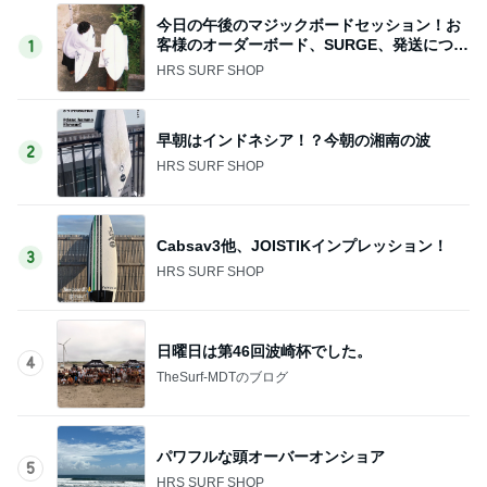
今日の午後のマジックボードセッション！お
客様のオーダーボード、SURGE、発送につい
1
て
HRS SURF SHOP
早朝はインドネシア！？今朝の湘南の波
2
HRS SURF SHOP
Cabsav3他、JOISTIKインプレッション！
3
HRS SURF SHOP
日曜日は第46回波崎杯でした。
4
TheSurf-MDTのブログ
パワフルな頭オーバーオンショア
5
HRS SURF SHOP