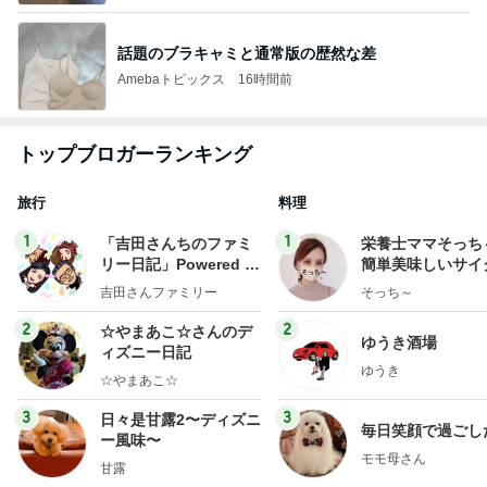
話題のブラキャミと通常版の歴然な差
Amebaトピックス
16時間前
トップブロガーランキング
旅行
料理
1
1
「吉田さんちのファミ
栄養士ママそっち
リー日記」Powered b
簡単美味しいサイ
y Ameba 吉田さんファ
献立
吉田さんファミリー
そっち～
ミリーオフィシャルブ
ログ
2
2
☆やまあこ☆さんのデ
ゆうき酒場
ィズニー日記
ゆうき
☆やまあこ☆
3
3
日々是甘露2〜ディズニ
毎日笑顔で過ごし
ー風味〜
モモ母さん
甘露