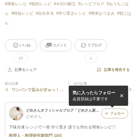
#
簡単レシピ
#
節約レシピ
#
今日の献立
#
レシピブログ
#
おうちごは
ん
#
時短レシピ
#
自分弁当
#
作り置きレシピ
#
簡単おつまみ
#
朝ごは
ん
いいね
コメント
リブログ
67
1
記事を報告する
記事をシェア
前の記事
次の記事
ワンパンで旨みがぎゅっ！絶
夏休みごはんにいかが？ピー
気に入ったらフォロー
品ポークビーンズ#作り置き
マンのツナパスタ♡#作り置
き#下味冷凍
会員登録は不要です
どめさんオフィシャルブログ「どめさん家の簡単・毎日ごはん」Powered by Ameba
フォロー
どめさん
下味冷凍 レンジで一発 作り置き 誰でも作れる簡単レシピ♡
料理人・料理研究家部門 10位