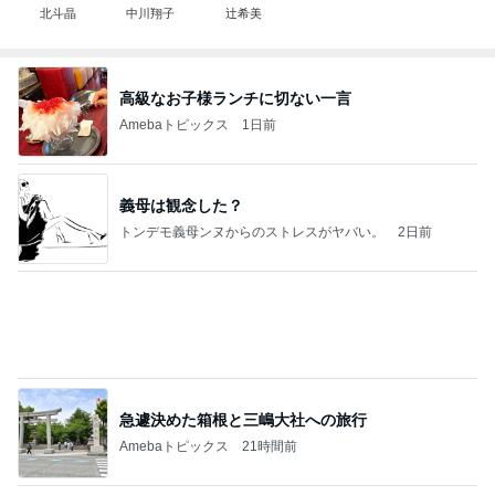
北斗晶
中川翔子
辻希美
高級なお子様ランチに切ない一言
Amebaトピックス
1日前
義母は観念した？
トンデモ義母ンヌからのストレスがヤバい。
2日前
急遽決めた箱根と三嶋大社への旅行
Amebaトピックス
21時間前
(長期保存カレーライスセット)
たかたんのコストコ通への道
7日前