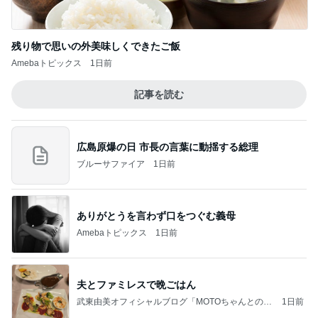
残り物で思いの外美味しくできたご飯
Amebaトピックス
1日前
記事を読む
広島原爆の日 市長の言葉に動揺する総理
ブルーサファイア
1日前
ありがとうを言わず口をつぐむ義母
Amebaトピックス
1日前
夫とファミレスで晩ごはん
武東由美オフィシャルブログ「MOTOちゃんとのは
1日前
っぴぃな毎日」Powered by Ameba