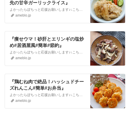
先の甘辛ガーリックライス』
よかったらぽちっと応援お願いします♪↓こちら Instagramはこちら 炊飯器で一発で手羽先と甘辛いガーリックライスが一度に作れる優秀レシピ！照り焼きダレ…
ameblo.jp
『痩せウマ！砂肝とエリンギの塩炒
め#居酒屋風#簡単#節約』
よかったらぽちっと応援お願いします♪↓こちら Instagramはこちら コリコリ食感がおいしい砂肝とエリンギがおいしいシンプルな塩炒め食感がよくクセになる味…
ameblo.jp
『鶏むね肉で絶品！ハッシュドチー
ズれんこん#簡単#お弁当』
よかったらぽちっと応援お願いします♪↓こちら Instagramはこちら 鶏むね肉とれんこんを使ったハッシュドれんこん♪鶏むね肉を叩くことで食感もよく食べ応…
ameblo.jp