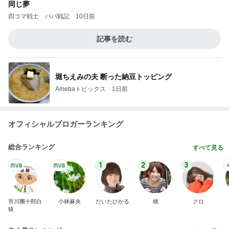
同じ夢
四コマ戦士 パパ戦記
10日前
記事を読む
堀ちえみの夫 断った納豆トッピング
Amebaトピックス
1日前
オフィシャルブロガーランキング
総合ランキング
すべて見る
1
2
3
市川團十郎白
小林麻央
だいたひかる
桃
クロ
猿