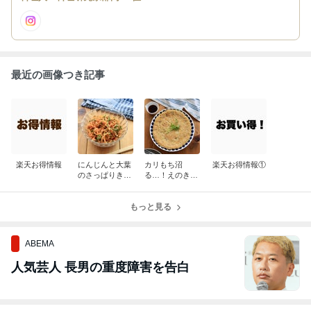
最近の画像つき記事
楽天お得情報
にんじんと大葉
カリもち沼
楽天お得情報①
のさっぱりきん
る…！えのきコ
ぴら
ーンのチーズ豆
腐焼き
もっと見る
ABEMA
人気芸人 長男の重度障害を告白