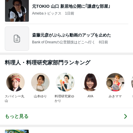
元TOKIO 山口 新居地公開に｢謙虚な部屋｣
Amebaトピックス
1日前
斎藤元彦がぶらぶら動画のアップを止めた
Bank of Dreamの公営競技はどこへ行く
8日前
料理人・料理研究家部門ランキング
スパイシー丸
山本ゆり
料理研究家ゆ
AYA
みきママ
山
かり
もっと見る