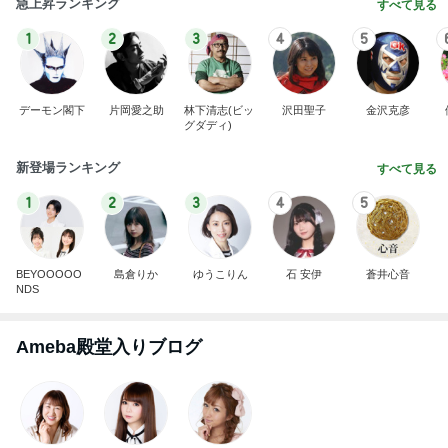
急上昇ランキング
すべて見る
1
2
3
4
5
デーモン閣下
片岡愛之助
林下清志(ビッ
沢田聖子
金沢克彦
グダディ)
新登場ランキング
すべて見る
1
2
3
4
5
BEYOOOOO
島倉りか
ゆうこりん
石 安伊
蒼井心音
NDS
Ameba殿堂入りブログ