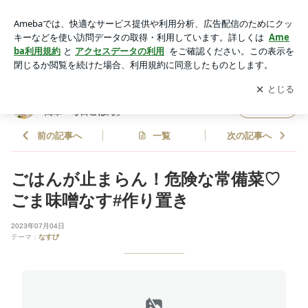
ごはんが止まらん！危険な常備菜♡ごま味噌なす#作り置き |
どめさんオフィシャルブログ「どめさん家の簡単・毎日ごは
アプリをダウンロードして
ブログの更新通知
を受け取りまし
開く
ん」Powered by Ameba
ょう。
どめさんオフィシャルブログ「どめさん家の
フォロー
簡単・毎日ごはん」
前の記事へ
一覧
次の記事へ
ごはんが止まらん！危険な常備菜♡
ごま味噌なす#作り置き
2023年07月04日
テーマ：
なすび