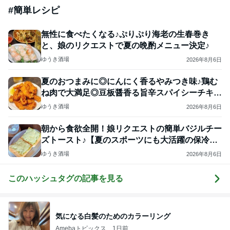
#
簡単レシピ
無性に食べたくなる♪ぷりぷり海老の生春巻き
と、娘のリクエストで夏の晩酌メニュー決定♪
ゆうき酒場
2026年8月6日
夏のおつまみに◎にんにく香るやみつき味♪鶏む
ね肉で大満足◎豆板醤香る旨辛スパイシーチキ
ン！
ゆうき酒場
2026年8月6日
朝から食欲全開！娘リクエストの簡単バジルチー
ズトースト♪【夏のスポーツにも大活躍の保冷ボ
トル】
ゆうき酒場
2026年8月6日
このハッシュタグの記事を見る
気になる白髪のためのカラーリング
Amebaトピックス
1日前