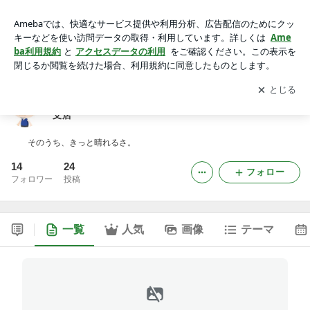
晴れるといいねっ！ ～ 切込隊長BLOG アメブロ支店
アプリをダウンロードして
ブログの更新通知
を受け取りまし
開く
ょう。
晴れるといいねっ！ ～ 切込隊長BLOG アメブロ
支店
そのうち、きっと晴れるさ。
14
24
フォロー
フォロワー
投稿
一覧
人気
画像
テーマ