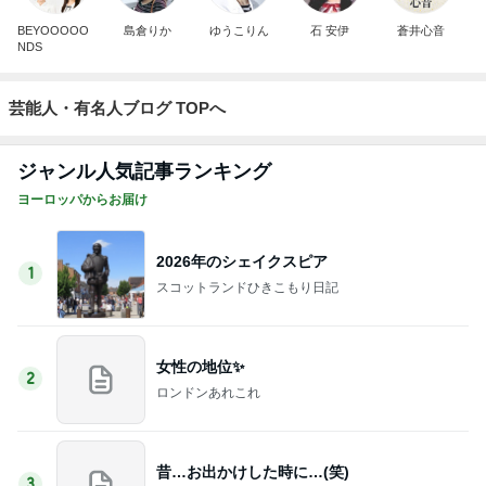
BEYOOOOO
島倉りか
ゆうこりん
石 安伊
蒼井心音
NDS
芸能人・有名人ブログ TOPへ
ジャンル人気記事ランキング
ヨーロッパからお届け
2026年のシェイクスピア
1
スコットランドひきこもり日記
女性の地位✨
2
ロンドンあれこれ
昔…お出かけした時に…(笑)
3