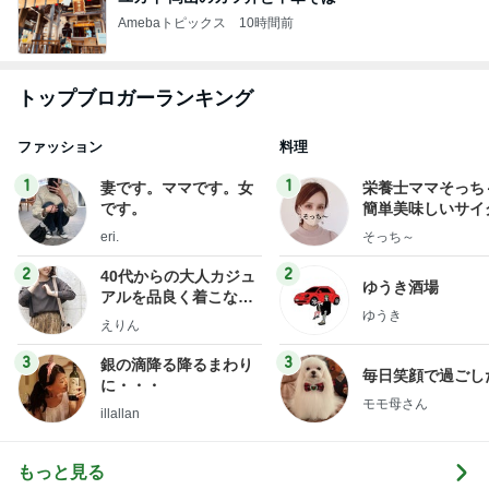
Amebaトピックス
10時間前
トップブロガーランキング
ファッション
料理
1
1
妻です。ママです。女
栄養士ママそっち
です。
簡単美味しいサイ
献立
eri.
そっち～
2
2
40代からの大人カジュ
ゆうき酒場
アルを品良く着こなす
ゆうき
ファッションブログ
えりん
3
3
銀の滴降る降るまわり
毎日笑顔で過ごし
に・・・
モモ母さん
illallan
もっと見る