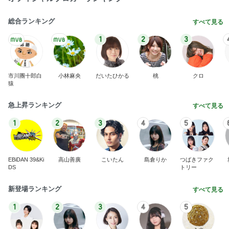
総合ランキング
すべて見る
1
2
3
市川團十郎白
小林麻央
だいたひかる
桃
クロ
猿
急上昇ランキング
すべて見る
1
2
3
4
5
EBiDAN 39&Ki
高山善廣
こいたん
島倉りか
つばきファク
DS
トリー
新登場ランキング
すべて見る
1
2
3
4
5