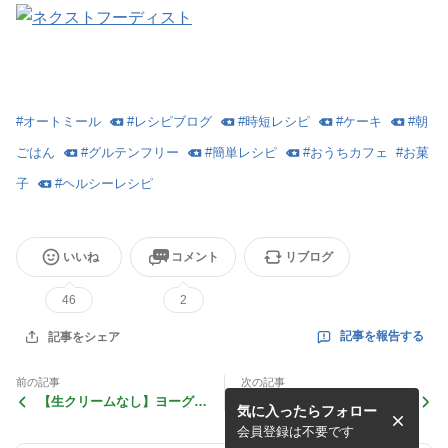
#
オートミール
#
レシピブログ
#
時短レシピ
#
ケーキ
#
朝
ごはん
#
グルテンフリー
#
簡単レシピ
#
おうちカフェ
#
お菓
子
#
ヘルシーレシピ
いいね
コメント
リブログ
46
2
記事を報告する
記事をシェア
前の記事
次の記事
【生クリームなし】ヨーグル
【セブンスイーツ】ほうじ茶
気に入ったらフォロー
トとレーズンのホワイト生チ
好きな方はぜひ食べてみて！
ョコ
会員登録は不要です