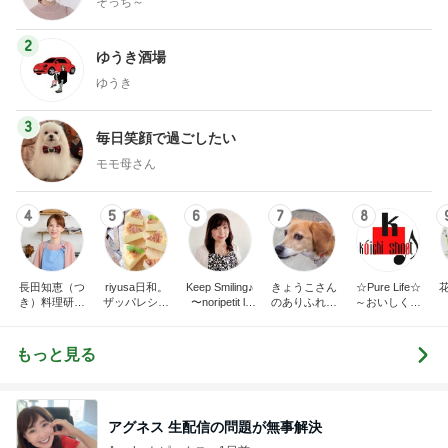
そっち～
2
ゆうき酒場
ゆうき
3
毎日笑顔で過ごしたい
モモ母さん
4
5
6
7
8
長田知恵（つ
riyusa日和。
Keep Smiling♪
きょうこさん
☆Pure Life☆
き）料理研究
ザッパレシピ
〜noripetit lif
のありふれた
～おいしく、
家「ご飯と可
で褒められお
e〜 おうちご
日常とばーば
楽しく、健康
愛いおやつ、
やつと時々お
はんと日々の
の食堂本日の
に。～
キッチンアイ
かず
事。
メニュー
もっと見る
テム」
アグネス 生配信の問題が無事解決