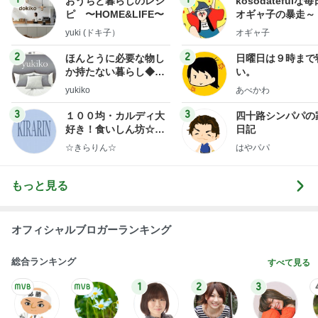
おうちと暮らしのレシ
kosodatefulな毎
ピ 〜HOME&LIFE〜
オギャ子の暴走～
yuki (ドキ子）
オギャ子
2
2
ほんとうに必要な物し
日曜日は９時まで
か持たない暮らし◆Ke
い。
ep Life Simple◆〜イ
yukiko
あべかわ
ンテリアのきろく〜
3
3
１００均・カルディ大
四十路シンパパの
好き！食いしん坊☆き
日記
らりん☆のブログ
☆きらりん☆
はやパパ
もっと見る
オフィシャルブロガーランキング
総合ランキング
すべて見る
1
2
3