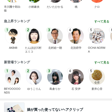
市川團十郎白
小林麻央
だいたひかる
桃
クロ
猿
急上昇ランキング
すべて見る
1
2
3
4
5
AKB48
たんぽぽ川村
北村総一朗
北別府学
OCHA NORM
エミコ
A
新登場ランキング
すべて見る
1
2
3
4
5
BEYOOOOO
ゆうこりん
島倉りか
石 安伊
蒼井心音
NDS
娘が買った使ってないヘアクリップ