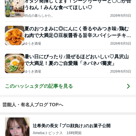
オタク発揮してます！シークヮーサーと〇〇が合
うねん！みんな食べてほしい♡
65点の暮らしかた。
2026年8月5日
夏のおつまみに◎にんにく香るやみつき味♪鶏む
ね肉で大満足◎豆板醤香る旨辛スパイシーチキ
ン！
ゆうき酒場
2026年8月5日
暑い日にぴったり♪混ぜるほどおいしい♡具沢山
で大満足！夏のご自愛麺「ネバネバ蕎麦」
ゆうき酒場
2026年8月5日
このハッシュタグの記事を見る
芸能人・有名人ブログ TOPへ
辻希美の長女 ｢プロ顔負け｣のお菓子公開
Amebaトピックス
16時間前