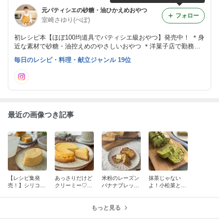
元パティシエの砂糖・油ひかえめおやつ
フォロー
室崎さゆり(ぺぽ)
初レシピ本【ほぼ100均道具でパティシエ級おやつ】発売中！ ＊身
近な素材で砂糖・油控えめのやさしいおやつ ＊洋菓子店で勤務経
験6年‍お手頃材料を化かすプロの工夫 ＊Nadia artist/業務スーパー
毎日のレシピ・料理・献立ジャンル 19位
米粉/二児の母/福岡 レシピ考案・お仕事のご依頼はメッセージまで
最近の画像つき記事
【レシピ集発
あっさりだけど
米粉のレーズン
抹茶じゃない
売！】シリコン
クリーミー♡夏
バナナブレッド
よ！小松菜とく
袋の米粉蒸しパ
のベイクドチー
♪まるで食パン
るみの米粉パウ
ンとおやつ
ズケーキ＊お母
トースト？！
ンドケーキ＊な
さんは何歳？
もっと見る
んかいいもんあ
る？