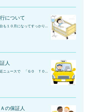
行について
みなさん、こんにちは(*^-^*)仙台も１０月になってすっかり秋らしくなってきましたよ～🍁紅葉と鈴虫の音色♪がとってもきれいな季節です☆スポーツの秋、読書の秋、食欲の秋、みなさんはどんな秋をお過ごしでしょうか？さて、今日は、入院・手術の保証人のお話です(*^-^*)よくお問合せを頂くのは、「どんな病気や事故でも対応してくれるのか？！」という内容です。弊社でお引き受けできる入院は、短期（１月以内）の入院に限定させて頂いております。長期（１月以上）の入院や生命に関わる重大な疾病については、お引き受けできないんです。例えば、末期がん、心臓手術などは、対応できないのです（泣）本当にごめんなさい・・・ でも、これまで長期の入院や生命に関わる重大な疾病についてのご相談はすごく稀です。ちなみに、新型コロナウイルスの入院保証人代行もお引き受けしております。健康であれば何も問題ないのですけど、もし急な入院や手術が必要になって、お願いできる保証人さんがいない場合、弊社にご相談頂ければ、すぐに解決できます♪実際、頼める保証人はいるけど、お願いするのはちょっと・・・ そういうお悩みの方は、是非一度、保証人代行サービスにご相談されてみてください(*^-^*)きっと解決の糸口が見つかるはずです♪♪
証人
みなさん、こんにちは(*^-^*)最近ニュースで 「ＧＯ ＴＯ トラベル」 が人気のようです♪高級旅館が人気があるらしいです ☆☆☆今日は、タクシー会社に入社するときに求められる保証人についてのお話です♪タクシー会社では、タクシー会社に入社する際に、二種免許を取得していない方に対し、会社が二種免許取得費用を貸付して一定期間、勤務をすれば返済してくていいよ。という内容の契約をしていることが多いです。弊社によくお問合せを頂くケースとして 「入社保証人と一緒に、二種免許取得費用の保証人もお願いできるのか！？」という内容です。はい。もちろん大丈夫です！(*^-^*)金額は、５５，０００円（税込み）のみで追加料金は一切かかりません。他社さんでは、追加料金が発生したり、ちょっと割高になったりするみたいですけど、弊社では、一回ぽっきりの料金体系です(*^-^*)もし、タクシー会社に入社するけど、保証人が見つからないという方は、是非、一度弊社にご相談されてみてください(*^-^*)きっと良い解決策がみつかると思います～♪
Ａの保証人