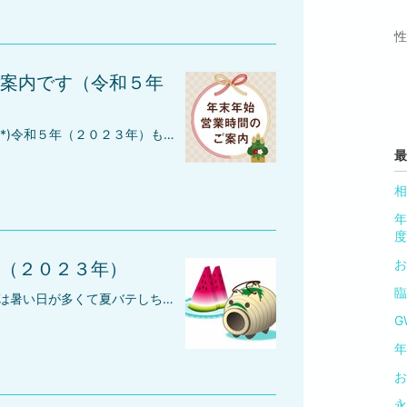
性
案内です（令和５年
みなさん、お久しぶりです(*^-^*)令和５年（２０２３年）もあっという間の１年でした～♪♪みなさんも今年１年本当にお疲れさまでした。弊社サービスをご利用頂きました方々にとっても進学、就職、引越し、入院など大きな出来事があったと思います！保証人代行サービスが少しでも皆さんのお役に立てたことを心から嬉しく思っております(*^-^*)来年もより一層みなさんのお役に立てられるよう精一杯頑張っていきますので、どうぞ来年も保証人代行サービスを何卒宜しくお願いいたします♪来年は１月４日（木曜日）からの営業となります。～年末年始のお休みのご案内～＝＝＝＝＝＝＝＝＝＝＝＝＝＝＝１２月２９日（お休み）１２月３０日（お休み）１２月３１日（大晦日） １月 １日（元旦） １月 ２日（お休み） １月 ３日（お休み） １月 ４日（営業日）＝＝＝＝＝＝＝＝＝＝＝＝＝＝＝
最
相
年
度
お
（２０２３年）
臨
みなさん。こんにちは(^^)/最近は暑い日が多くて夏バテしちゃいそうです・・！！仙台でも連日の３３度を越えています～！こんな暑い日は、エアコンの効いた部屋でスイカでも食べて🍉アイスコーヒー飲んでアイス🍦食べてのんびりしましょう～♪さて、今年（２０２３年）のお盆休みなんですけど、８月１１日（金）～ ８月１６日（水）までとなりました。お仕事は、１７日（木）からとなりますのでお願いいたします。
G
年
お
永