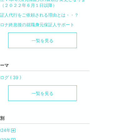
（２０２２年６月１日以降）
証人代行をご依頼される理由とは・・？
ロナ終息後の就職身元保証人サポート
一覧を見る
ーマ
ログ ( 39 )
一覧を見る
別
024
年
開
023
年