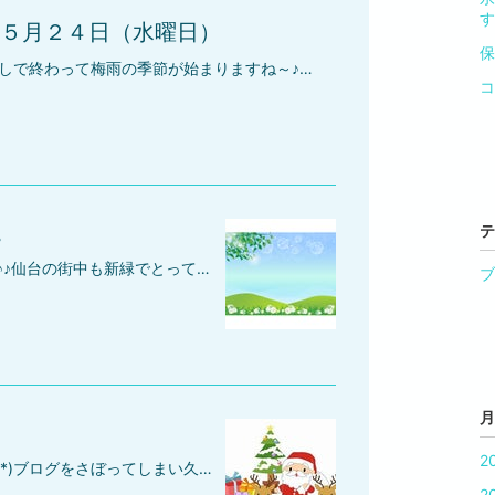
す
５月２４日（水曜日）
保
こんにちは(*^-^*)５月もあと少しで終わって梅雨の季節が始まりますね～♪最近はすごく暑くなったり、寒くなったり体調管理が難しいですけど、みなさんは、体調を崩してはいませんか？私は、梅雨の前に元気にエネルギーチャージをしたいです(*^-^*)実は、５月２４日（水曜日）は、オフィス建物の電源工事によって電気が一切使用できなくなるために臨時休業とさせて頂きますので何卒ご理解の程お願いいたします。２５日（木曜日）から通常とおりの営業となります(*^-^*)
コ
。
テ
今年は温かい日が続きますね～♪♪仙台の街中も新緑でとってもきれいになっています(^^)/この時期の新緑は爽やかな気持ちにしてくれますよね☆さて、弊社のGW（ゴールデンウィーク）休暇なんですけど、４月２９日（土曜日）～５月７日（日曜日）までとなっております。営業開始は、５月８日（月曜日）からとなります。何卒宜しくお願いいたします(*^-^*)
ブ
月
2
みなさん、お久しぶりです(*^-^*)ブログをさぼってしまい久々の更新になってしまいました。ごめんなさい・・・（反省）今日の仙台は、雪が降ってきました～♪♪今年もあと２週間とちょっとです(^^)/あっという間の１年でした。弊社（株式会社プロスペリティー）母体の社労士・行政書士・海事代理士事務所も開業してから今年で２０年が経ちました～♪保証人代行サービスは、今年で１６年目となりました～♪これも皆さまに愛された結果として本当に嬉しく思います(*^-^*)今後とも保証人探しでお困りの方々に全力でサポートして参ります！！引き続き精進してまいりますので何卒宜しくお願いいたします（ぺこり）。さて、話は変わりますが、今年の年末年始休暇は、次のとおりとなります。仕事初めは、１月５日（木）からとなります。＝＝＝＝＝＝＝＝＝＝＝＝１２月２９日１２月３０日１２月３１日（大晦日） １月 １日（元旦） １月 ２日 １月 ３日 １月 ４日＝＝＝＝＝＝＝＝＝＝＝みなさんも良い年末年始をお過ごしくださいね(*^-^*)
2