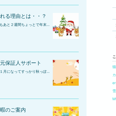
れる理由とは・・？
みなさんこんにちは(*^-^*)今年もあと２週間ちょっとで年末ですょ～♪ 街もきれいな音楽・イルミネーションですっかりクリスマスっぽくなってきましたさて、今日もお話は、お客様が保証人代行サービスをご利用される理由についてです。お客様は１０人十色さまざなな理由によってサービスをご利用されていると思います。実は、具体的な統計があるわけではないので、個人的な肌感覚なんですけど、親・親戚・友人等には頼めるけど、親とは疎遠・高齢だったり、親戚付き合いが面倒だったり、友人とはこれまでの信頼関係が壊れるんじゃないか？ 等々・・いろいろな心配ごとや面倒なことを考えなければならず、悩まれた結果心配かけたり面倒な関係は嫌なので、すっきりお金で解決して代行を利用しよう！とお考えになられる方がほとんどです。私だって、親や親せきに頼むのは気が引けるし・・ 友人もたいしていませんので、保証人代行を利用します♪ これって特別なことではなくて、年齢・性別・職業・家族構成に関わわず一般的なことです。なので、自分だけなのかな・・？ とご心配される必要はないんですょ (*^-^*)私含めて、みんな同じなんです～(*^-^*) おんなじ仲間♪保証人代行を検討されている方は、みなさん同じお悩みをもっていらっしゃいますので、是非、弊社サービスをご検討されてみてください(*^-^*)
こ
元保証人サポート
猫
みなさん、こんにちは(*^-^*)１１月になってすっかり秋っぽくなってきましたねようやく新型コロナウイルスの感染も落ち着いてきましたね♪コロナ感染中は、雇用・就職状況も悪化していましたけど、肌感覚なんですけど、コロナ終息後となって雇用・就職状況が改善して気がします(*^-^*)私たちは、コロナの影響によって離職された方のサポートのために職種・業種・年齢を問わず、就職の身元保証人の代行をお引き受けしております。困ったときは、一人で悩まずにお気軽にご相談されてください(*^-^*)私たち保証人代行サービスが全力サポートいたします。
カ
e
雪
M
暇のご案内