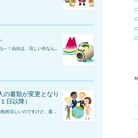
2
2
2
。
2
今年の夏は、とっても暑いですね～！仙台は、涼しい街なんですけど、今年は暑いです・・でも、暑さに負けず、今日もがんばっていきます♪今日は、お盆休みのご案内です(*^-^*)令和４年のお盆休み～～～～～～～～～～～～～～～～～～～～～～8月13日(土) ～ ８月16日(火) となります。～～～～～～～～～～～～～～～～～～～～～～なお、書類の発送等の業務は、お盆休み中でも行っておりますので、お盆休みの前後に書類をお送り頂いても、対応しておりますのでご安心ください♪
カ
証人の書類が変更となり
１日以降）
みなさん、こんにちは♪仙台は比較的涼しいのですけど、最近は夏日が多くてびっくりしています！今年の夏はどんだけ～！ 暑い日が続くのでしょうか・・？でも、暑さに負けずしっかりと保証人の代行をお引き受けします♪本日は、永住権ＶISAの身元保証人の書類が変更となったお話です。２０２２年６月１日以降に出入国在留管理庁に永住許可申請する外国人の方は身元保証書と身元保証人に関する書類が変更されましたのでお知らせいたします。弊社では、６月１日以前に申請する場合、６月１日以降に申請する場合、どちらでも対応しておりますので、ご安心してください(*^-^*)Today, Wewould like to talk about the change in the document of the guarantor of the permanent resident VISA.For foreigners who apply for permanent residence permission to the Immigration bureauafter June 1, 2022 the guarantor letter and the guarantor documents have been changed.If you apply before June 1, If you apply after June 1We can handle either of them, so please be assured.