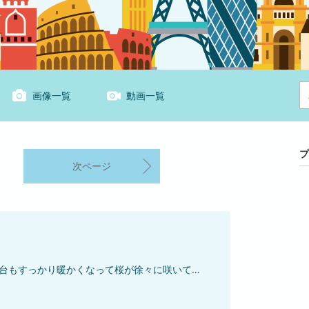
画像一覧
動画一覧
プ
次ページ
みなさん、こんにちは(*^-^*)仙台もすっかり暖かくなって桜が徐々に咲いてきました🌸最近、よくお電話で頂くお問合せのお話です。お客様「そちらは相互保証なのか？」という内容です。えっ！！？？相互保証なんて、やってないですよ～！相互保証とは、お互いが保証人になることをいいます。わかりやすく解説すると「契約者Ａさん、保証人Ｂさん」「契約者Ｂさん、保証人Ａさん」つまり、お互いが契約上必要な保証人になり合うシステムなのです。実はこんなことやるとトラブルの原因になってしまうんですぅ！！とっても危険なシステム… それが相互保証なんです。ちなみに相互保証を扱う会社は、信用がなく保証人になれる人がいない会社です。弊社では、役員等が保証人になるケースがほとんどですし、第三者に保証人をお願いすることはありません。なので相互保証なんてこれまで一度も行ったことはないです！弊社の代表者は、弁理士（未登録）、行政書士、社会保険労務士としてまじめに事務所を２０年以上経営してきておりますので、トラブルの原因になる相互保証なんて絶対にしないです。さらに、士業事務所が運営する保証会社ですので、お客様から預かった書類に関して厳重に管理して、一定期間が経過した後、全て適切にシュレッダーにかけさせて頂きまして個人情報が外部に漏れることが無いように万全の態勢を整えております。その他ご不明な点等ございましたらお気軽にご連絡下さい(*^-^*)