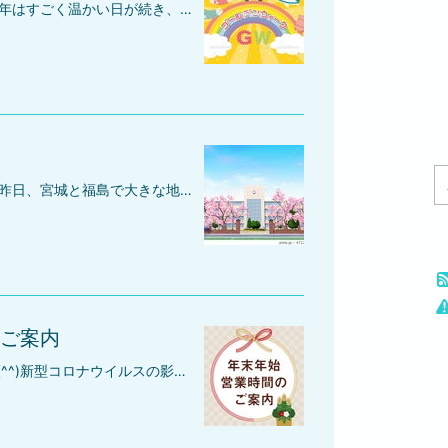
みなさん、こんにちは(*^-^*)今年はすごく温かい日が続き、今日もぽかぽか陽気ですね！事務所の近くでも鳥たちがピヨピヨ嬉しそうに鳴いています～♪来週は、あっという間にゴールデンウィークです！(^^)/弊社のゴールデンウィーク休暇のご案内です♪＝＝＝＝＝＝＝＝＝＝＝＝＝＝＝＝＝＝＝＝４月２９日（木） 休み４月３０日（金） 営業５月 １日（土） 午前のみ営業５月 ２日（日） 休み５月 ３日（月） 休み５月 ４日（火） 休み５月 ５日（水） 休み＝＝＝＝＝＝＝＝＝＝＝＝＝＝＝＝＝＝＝＝新型コロナウイルスの影響であまりお出かけできないとは思いますが、皆様も感染対策して近場でゴールデンウィークをお楽しみくださいね♪
みなさん。こんにちは(*^-^*)一昨日、宮城と福島で大きな地震がありました・・・！！東日本大震災の思い出せるような大きな地震でしたけど、おかげ様で会社には何も影響なく、いつもとおりの日常となっています(^^)/さて、今日は入学保証人と奨学金の保証人のお話です♪この時期、入試も終わり、入学の準備などをされている方もいると思います。学校の入学にあたり、入学保証人が必要となる場合や奨学金を受給するための保証人が必要になったりします。通常、お父様やお母さまが保証人になるので問題はないのですけど、父母以外の第２保証人を求められる場合もあります！なぜ～！ オーマイゴット('_')また、社会人の方は、既に父母が亡くなっている場合や疎遠となっている場合もあります。そのような時こそ、弊社の保証人代行サービスをご検討されてみてはいかがでしょうか？安心で迅速な保証人代行サービスをご利用されることで保証人問題はすっきり解決されます♪♪ご利用したことがないとちょっと不安に思うかもしれませんけど、多くのご利用者様からお礼のメールなどをたくさん頂いております(*^-^*)最初はおっかなビックリかもしれませんけど、代表者は、弁理士（未登録）、社会保険労務士、行政書士ですので、ご利用者様に安心してご利用頂けるように精一杯頑張って営業しております♪入学保証人、奨学金の保証人のことで困ったら是非ご連絡してみてくださいね(*^-^*)ご連絡お待ちしております♪
ご案内
今年も残り僅かとなりました！(^^)新型コロナウイルスの影響によって大変な１年になりましたけど、来年は良い年になってほしいものです♪さて、弊社の年末年始の営業時間についてご案内させて頂きます。＝＝＝＝＝＝＝＝＝＝＝＝＝＝＝＝＝＝＝１２月２９日 ９時～１２時 １２月３０日 休み１２月３１日 休み １月 １日 休み １月 ２日 休み １月 ３日 休み ＝＝＝＝＝＝＝＝＝＝＝＝＝＝＝＝＝＝＝新年の営業は、１月４日からとなります(*^-^*)皆さまも良い年末年始をお過ごしくださいね♪