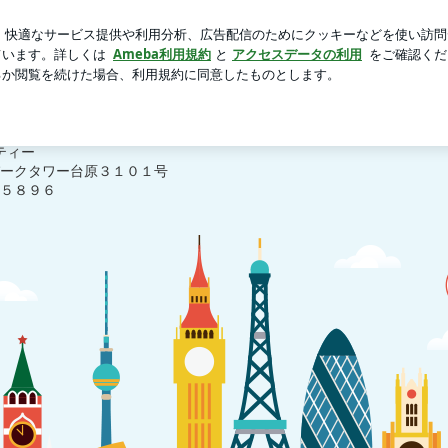
くい新作パウダー
芸能人ブログ
人気ブログ
新規登録
スのブログ
ティー
ークタワー台原３１０１号
５８９６