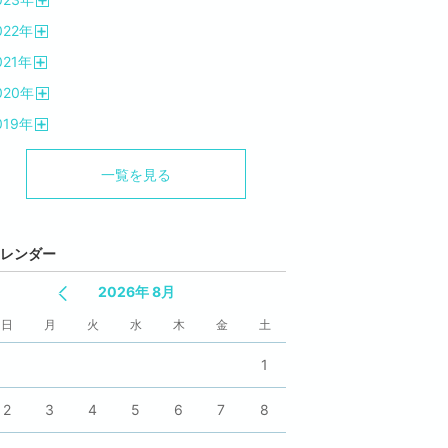
く
開
022
年
く
開
021
年
く
開
020
年
く
開
019
年
く
開
く
一覧を見る
レンダー
2026年 8月
日
月
火
水
木
金
土
1
2
3
4
5
6
7
8