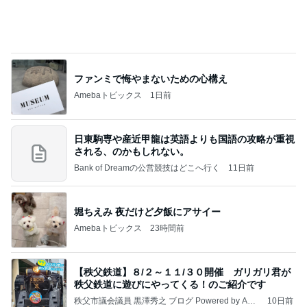
ファンミで悔やまないための心構え
Amebaトピックス
1日前
日東駒専や産近甲龍は英語よりも国語の攻略が重視
される、のかもしれない。
Bank of Dreamの公営競技はどこへ行く
11日前
堀ちえみ 夜だけど夕飯にアサイー
Amebaトピックス
23時間前
【秩父鉄道】８/２～１１/３０開催 ガリガリ君が
秩父鉄道に遊びにやってくる！のご紹介です
秩父市議会議員 黒澤秀之 ブログ Powered by Ame
10日前