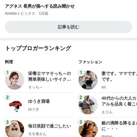
アグネス 長男が孫へする読み聞かせ
Amebaトピックス
1日前
記事を読む
トップブロガーランキング
料理
ファッション
1
1
栄養士ママそっち～の
妻です。ママです
簡単美味しいサイクル
です。
献立
そっち～
eri.
2
2
40代からの大人
ゆうき酒場
アルを品良く着こ
ゆうき
ファッションブロ
えりん
3
3
銀の滴降る降るま
毎日笑顔で過ごしたい
に・・・
モモ母さん
illallan