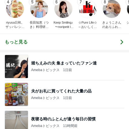
4
5
6
7
8
riyusa日和。
長田知恵（つ
Keep Smiling♪
☆Pure Life☆
きょうこさん
ザッパレシピ
き）料理研究
〜noripetit lif
～おいしく、
のありふれた
で褒められお
家「ご飯と可
e〜 おうちご
楽しく、健康
日常とばーば
やつと時々お
愛いおやつ、
はんと日々の
に。～
の食堂本日の
かず
キッチンアイ
事。
メニュー
もっと見る
テム」
堀ちえみの夫 集まっていたファン達
Amebaトピックス
1日前
夫がお礼に買ってくれた大量の品
Amebaトピックス
1日前
夜寝る時のふとんが違う毎日の習慣
Amebaトピックス
11時間前