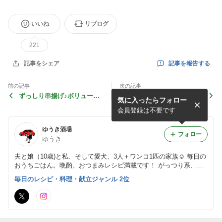
いいね
リブログ
221
記事を報告する
記事をシェア
前の記事
次の記事
ずっしり串揚げ♪ボリューム
おつまみになる♪変化球ポテ
気に入ったらフォロー
満点！スペシャルなうずら串
サラレシピと、3分で完成！
揚げ！
きゅうりの時短おつまみ！
会員登録は不要です
ゆうき酒場
フォロー
ゆうき
夫と娘（10歳)と私、そして愛犬、3人＋ワンコ1匹の家族☺︎ 毎日の
おうちごはん。晩酌。おつまみレシピ満載です！ がっつり系、お
肉おかず、 麺レシピも充実しています。
毎日のレシピ・料理・献立ジャンル 2位