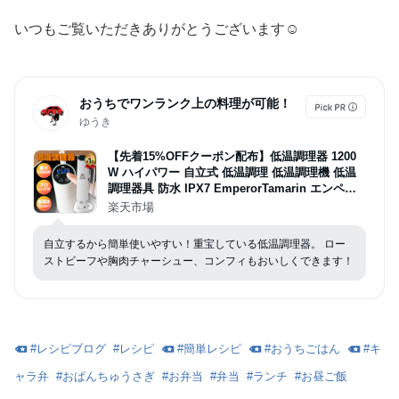
いつもご覧いただきありがとうございます☺︎
おうちでワンランク上の料理が可能！
ゆうき
【先着15%OFFクーポン配布】低温調理器 1200
W ハイパワー 自立式 低温調理 低温調理機 低温
調理器具 防水 IPX7 EmperorTamarin エンペラ
ータマリン スロークッカー タイマー 温度設定 タ
楽天市場
ッチパネル クリップ式 サラダチキン ローストビ
ーフ レシピ キッチン家電 ギフト
自立するから簡単使いやすい！重宝している低温調理器。 ロー
ストビーフや胸肉チャーシュー、コンフィもおいしくできます！
#
レシピブログ
#
レシピ
#
簡単レシピ
#
おうちごはん
#
キ
ャラ弁
#
おぱんちゅうさぎ
#
お弁当
#
弁当
#
ランチ
#
お昼ご飯