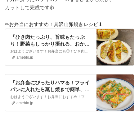
カットして完成です👍
✏︎お弁当におすすめ！具沢山卵焼きレシピ⬇︎
『ひき肉たっぷり、旨味もたっぷ
り！野菜もしっかり摂れる、おかず
になる卵焼きレシピ！』
おはようございます！お弁当にも◎！ひき肉とピーマンのオムレツレシピ♪ひき肉たっぷり、旨味たっぷりオムレツです！ひき肉を入れると、どこを食べてもお肉を感じられて…
ameblo.jp
『お弁当にぴったりハマる！フライ
パンに入れたら蒸し焼きで簡単、彩
り綺麗な中華風卵焼き！』
おはようございます！お弁当におすすめ！フライパンに入れたら蒸し焼き簡単、卵焼きレシピのご紹介です♪具材を混ぜ合わせて卵焼きフライパンに入れたらあとは蒸し焼きす…
ameblo.jp