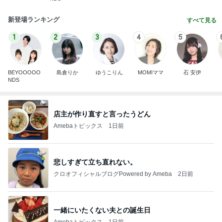
新登場ランキング
すべて見る
1
2
3
4
5
BEYOOOOO
島倉りか
ゆうこりん
MOMIママ
石 安伊
NDS
店主が作り直すと言ったうどん
Amebaトピックス
1日前
悲しすぎて立ち直れない。
クロオフィシャルブログPowered by Ameba
2日前
一緒にいたくない夫との誕生日
Amebaトピックス
1日前