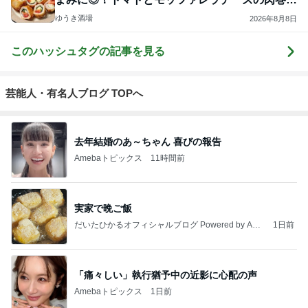
フライ
ゆうき酒場
2026年8月8日
このハッシュタグの記事を見る
芸能人・有名人ブログ TOPへ
去年結婚のあ～ちゃん 喜びの報告
Amebaトピックス
11時間前
実家で晩ご飯
だいたひかるオフィシャルブログ Powered by Ame
1日前
ba
「痛々しい」執行猶予中の近影に心配の声
Amebaトピックス
1日前