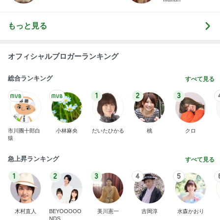
もっと見る
オフィシャルブロガーランキング
総合ランキング
すべて見る
1
2
3
市川團十郎白
小林麻央
だいたひかる
桃
クロ
猿
急上昇ランキング
すべて見る
1
2
3
4
5
木村直人
BEYOOOOO
美川憲一
吉岡淳
水森かおり
NDS