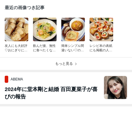
最近の画像つき記事
友人にも大好評
飲んだ後、無性
簡単シンプル間
レシピ本の表紙
♡おにぎりにし
に食べたくなっ
違いない♡のせ
にも掲載の人気
て、おもてなし
た…罪悪感も夫
て焼くだけ♪と
レシピ♪夏のお
にもぴったり♪
と半分こ。具だ
ろ〜りハムチー
つまみに◎！ト
「鶏ごぼうの炊
くさん大満足♪
もっと見る
ズマヨトース
マトとモッツァ
きこみご飯」
塩あんかけ焼き
ト！
レラチーズの肉
そば！
巻きフライ
ABEMA
2024年に堂本剛と結婚 百田夏菜子が喜
びの報告