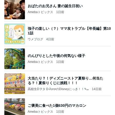
おばたのお兄さん 妻の誕生日祝い
Amebaトピックス
1日前
強子の楽しい（？）ママ友トラブル【年長編】第10
1話
ウメブログ
4日前
のんびりとした午後の何気ない様子
Amebaトピックス
1日前
大当たり？！ディズニーストア夏祭り…何当た
る？！夏祭りくじに挑戦！！！
高校生Dヲタ Ꭰ-ᎮꭵꭹꭴのDisneyにっき！！✎ܚ
14日前
ご褒美に食べた1個630円のマカロン
Amebaトピックス
1日前