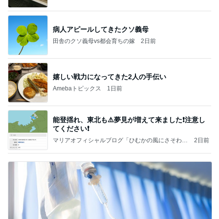
病人アピールしてきたクソ義母
田舎のクソ義母vs都会育ちの嫁
2日前
嬉しい戦力になってきた2人の手伝い
Amebaトピックス
1日前
能登揺れ、東北も⚠️夢見が増えて来ました❗️注意し
てください❗️
マリアオフィシャルブログ「ひむかの風にさそわれ
2日前
て」Powered by Ameba