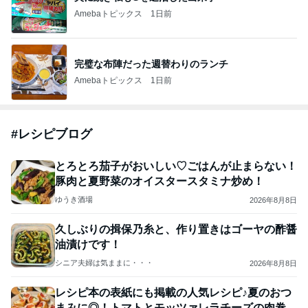
Amebaトピックス
1日前
完璧な布陣だった週替わりのランチ
Amebaトピックス
1日前
#
レシピブログ
とろとろ茄子がおいしい♡ごはんが止まらない！
豚肉と夏野菜のオイスタースタミナ炒め！
ゆうき酒場
2026年8月8日
久しぶりの揖保乃糸と、作り置きはゴーヤの酢醤
油漬けです！
シニア夫婦は気ままに・・・
2026年8月8日
レシピ本の表紙にも掲載の人気レシピ♪夏のおつ
まみに◎！トマトとモッツァレラチーズの肉巻き