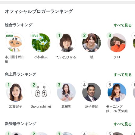
オフィシャルブロガーランキング
総合ランキング
すべて見る
1
2
3
市川團十郎白
小林麻央
だいたひかる
桃
クロ
猿
急上昇ランキング
すべて見る
1
2
3
4
5
加藤紀子
Sakurashimeji
真飛聖
尼子勝紀
モーニング
娘。'26 天気組
新登場ランキング
すべて見る
1
2
3
4
5