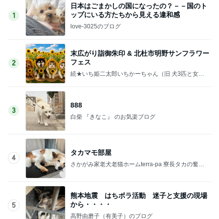
日本はごまかしの国になったの？－－国のト
ップにいる方たちから見える違和感
1
love-3025のブログ
末広がり詣御朱印 & 北杜市明野サンフラワー
フェス
2
続★いち姫二太郎いちかーちゃん（旧 犬3匹と女一
人で住む家を建てる！！）
888
3
白柴 『きなこ』 のお気楽ブログ
タカマモ部屋
4
さかがみ家老犬老猫ホームterra-pa 寮長タカの奮闘
日記
熊本地震 はちボラ活動 迷子と支援の現場
から・・・・
5
高野由磨子（有美子）のブログ