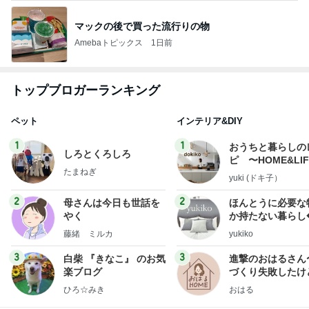
マックの後で買った流行りの物
Amebaトピックス
1日前
トップブロガーランキング
ペット
インテリア&DIY
1
1
おうちと暮らしの
しろとくろしろ
ピ 〜HOME&LI
たまねぎ
yuki (ドキ子）
2
2
母さんは今日も世話を
ほんとうに必要な
やく
か持たない暮らし
ep Life Simple
藤緒 ミルカ
yukiko
ンテリアのきろく
3
3
白柴 『きなこ』 のお気
進撃のおはるさん
楽ブログ
づくり失敗したけ
は元気です〜
ひろ☆みき
おはる