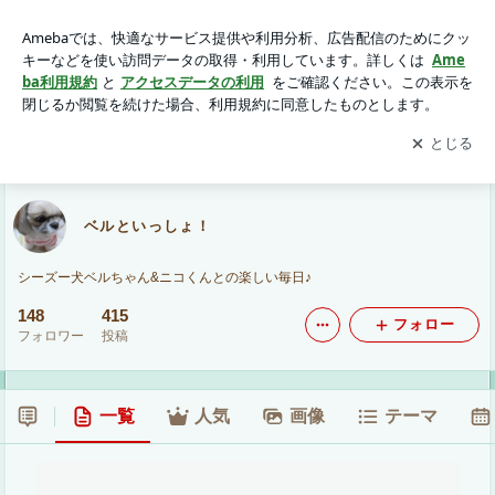
ベルといっしょ！
アプリをダウンロードして
ブログの更新通知
を受け取りまし
開く
ょう。
ベルといっしょ！
シーズー犬ベルちゃん&ニコくんとの楽しい毎日♪
148
415
フォロー
フォロワー
投稿
一覧
人気
画像
テーマ