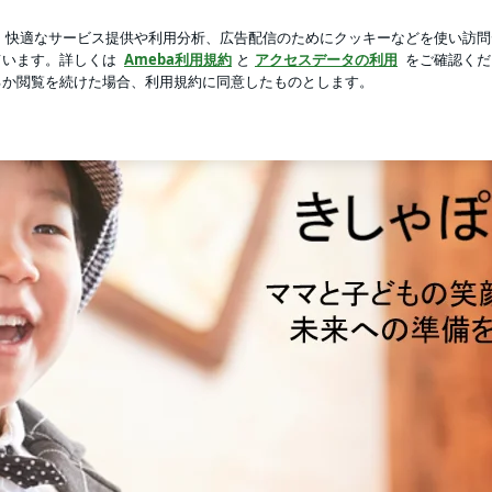
長男の声を保存
新規登録
ロ
芸能人ブログ
人気ブログ
ング体験講座 | キッズコーチング®と手形足形アートで笑顔