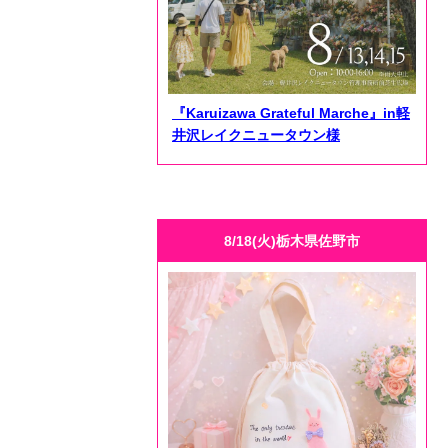
『Karuizawa Grateful Marche』in軽
井沢レイクニュータウン様
8/18(火)栃木県佐野市