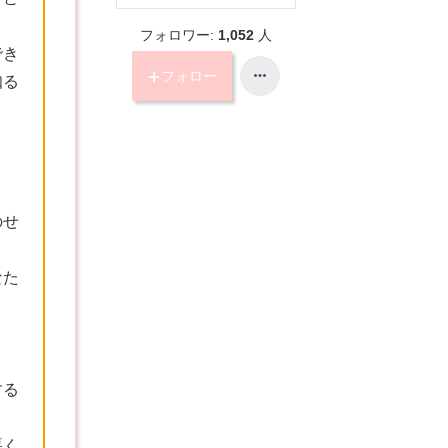
フォロワー:
1,052
人
でき
フォロー
知る
のせ
なた
する
悪く