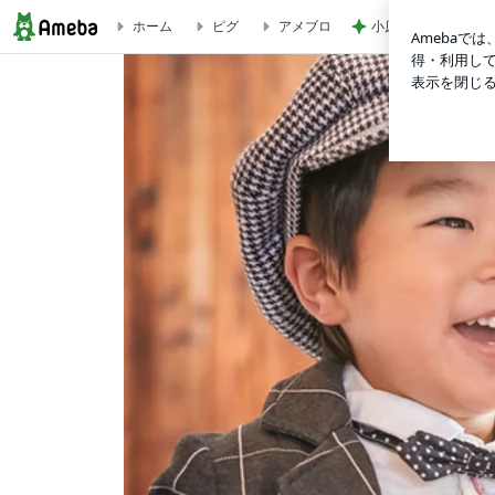
小原 声変わり前の
ホーム
ピグ
アメブロ
これで子育ての検索魔卒業！子どものことを知れるキッズコーチ