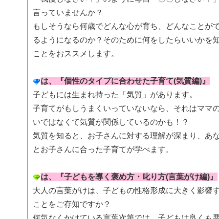
言っていませんか？
もしそうなら何歳でどんな心が育ち、どんなことが
るようになるのか？そのために何をしたらいいかを
ことをおススメします。
は、『
個性のタイプに合わせた子育て
(気質編)
』
子どもには生まれ持った「気質」があります。
子育てがもしうまくいっていないなら、それはママ
いではなくて気質が関係しているのかも！？
気質を知ると、お子さんに対する理解が深まり、あ
とお子さんに合った子育てが学べます。
は、『
子どもを導く褒め方・叱り方(言葉がけ編)
』
大人の言葉がけは、子どもの性格形成に大きく影響
ことをご存知ですか？
何気なくかけている言葉次第では、子どもは良くも