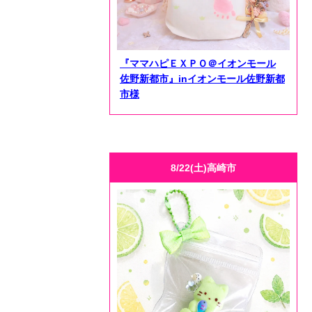
『ママハピＥＸＰＯ＠イオンモール
佐野新都市』inイオンモール佐野新都
市様
8/22(土)高崎市