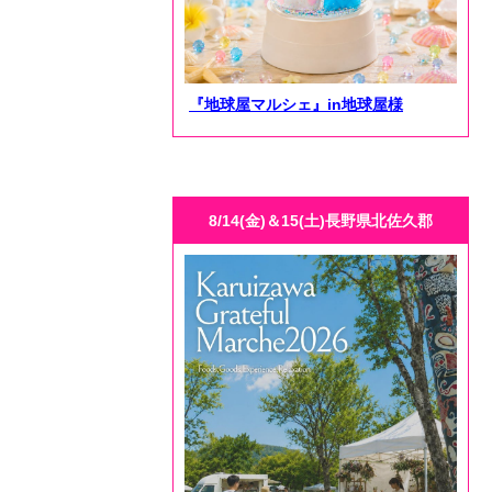
『地球屋マルシェ』in地球屋様
8/14(金)＆15(土)長野県北佐久郡