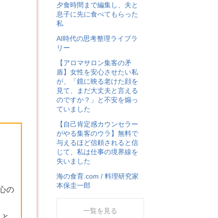
夕食時間まで編集し、夫と
息子に先に食べてもらった
私
AI時代の思考整理ライブラ
リー
【アロマサロン集客の矛
盾】女性を安心させたい私
が、「鏡に映る老けた顔を
見て、まだ大丈夫と言える
のですか？」と不安を煽っ
ていました
【自己肯定感カウンセラー
がやる集客のウラ】無料で
与えるほど信頼されると信
じて、私は仕事の境界線を
失いました
海の食育.com / 料理研究家
本保圭一郎
心の
一覧を見る
」と