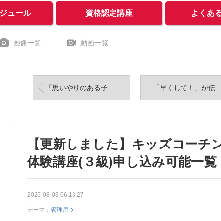
ジュール
資格認定講座
よくあ
画像一覧
動画一覧
「思いやりのある子に」と願うなら、今大切にしてほしいこと
「早くして！」が伝わらないのは、子どものせい
【更新しました】キッズコーチ
体験講座(３級)申し込み可能一覧
2026-08-03 06:13:27
テーマ：
管理用