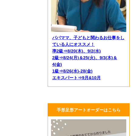
パパママ、子どもと関わるお仕事をし
ている人にオススメ！
準2級⇒8/20(木)、9/2(水)
2級⇒8/24(月)＆25(火)、9/3(木)＆
4(金)
1級⇒8/26(水)-28(金)
エキスパート⇒9月&10月
手形足形アートオーダーはこちら