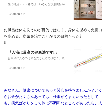
先に補足・・・巷では、いろんな水素風呂が流行っているようですが、お風呂のお湯は大量であり、小さな円盤のような水素発生機器では、皮膚や体内の細胞まで水素を行き渡…
ameblo.jp
お風呂は体を洗うのが目的ではなく、身体を温めて免疫力
を高める、病気を治すことが真の目的たった⁉️
⬇️
『入浴は最高の健康法です‼️』
お風呂に入るのは体を洗うためではなく、暖めて免疫力を上げるためだった‼️吉野医師が語る風呂は食器洗い洗浄機ではない！！入浴を“体を洗う”と勘違いしている人があ…
ameblo.jp
みなさん、健康についてもっと関心を持ちませんか？いく
らお金がたくさんあっても、仕事がうまくいったとして
も、病気ばかりをして体に不調和なところがあったら、人