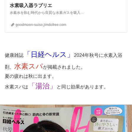
水素吸入器ラブリエ
水素水を飲む時代から良質な水素ガスを吸入する時代へ～水素ガス吸入器に出会い難病から回復した水素アドバイザーにご相談ください。
goodmoon-suiso.jimdofree.com
「日経ヘルス」
健康雑誌
2024年秋号に水素入浴
水素スパ
剤、
が掲載されました。
夏の疲れは秋に出ます。
「湯治」
水素スパは
と同じ効果があります。