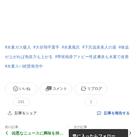
#
水素ガス吸入
#
大谷翔平選手
#
水素風呂
#
下呂温泉美人の湯
#
体温
が上がれば免疫力も上がる
#
帯状疱疹アトピー性皮膚炎も水素で改善
#
水素スパ絶賛発売中
いいね
コメント
リブログ
191
2
記事を報告する
記事をシェア
前の記事
次の記事
凶悪なニュースに興味を持つ
水素ガス吸入で白髪が黒髪に
気に入ったらフォロー