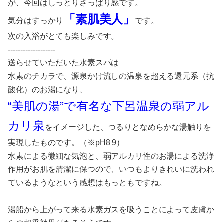
が、今回はしっとりさっぱり感です。
「素肌美人」
気分はすっかり
です。
次の入浴がとても楽しみです。
-------------------
送らせていただいた水素スパは
水素のチカラで、源泉かけ流しの温泉を超える還元系（抗
酸化）のお湯になり、
“美肌の湯”で有名な下呂温泉の弱アル
カリ泉
をイメージした、つるりとなめらかな湯触りを
実現したものです。（※pH8.9）
水素による微細な気泡と、弱アルカリ性のお湯による洗浄
作用がお肌を清潔に保つので、いつもよりきれいに洗われ
ているようなという感想はもっともですね。
湯船から上がって来る水素ガスを吸うことによって皮膚か