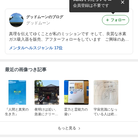
なら、その事件の共犯者にな
かわった⁉️
る⁉️
会員登録は不要です
グッドムーンのブログ
フォロー
グッドムーン
真理を伝えてゆくことが私のミッションです そして、良質な水素
ガス吸入器を販売、アフターフォローをしています ご興味のある
方はご連絡ください goodmoon51@yahoo.ne.jp 篠崎携帯08014440
メンタルヘルスジャンル 17位
018 水素と健康ブログ https://ameblo.jp/hamony51/ Facebookは篠
崎朗で登録
最近の画像つき記事
『人間と真実の
夜明けは近い、
霊力と霊能力の
宇宙意識になっ
生き方』
急速にクリーン
違い
ている人は絶対
化している‼️
に不幸災難に遭
うことはない‼️
もっと見る