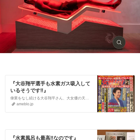
『大谷翔平選手も水素ガス吸入して
いるそうです‼️』
偉業をなし続ける大谷翔平さん、大女優の天海祐希さんは水素ガス吸入を取り入れてるそうです。《メジャーリーグのスタジアムでも導入》大谷翔平や人間国宝の歌舞伎俳優な…
ameblo.jp
『水素風呂も最高‼️なのです』