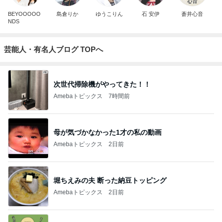
BEYOOOOO
島倉りか
ゆうこりん
石 安伊
蒼井心音
NDS
芸能人・有名人ブログ TOPへ
次世代掃除機がやってきた！！
Amebaトピックス
7時間前
母が気づかなかった1才の私の動画
Amebaトピックス
2日前
堀ちえみの夫 断った納豆トッピング
Amebaトピックス
2日前