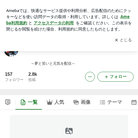
甲斐拓也の “「新」常在戦場 ” ブログ
アプリをダウンロードして
ブログの更新通知
を受け取りまし
開く
ょう。
甲斐拓也の “「新」常在戦場 ” ブログ
～夢と笑いと元気を配信～
157
2.8k
フォロー
フォロワー
投稿
一覧
人気
画像
テーマ