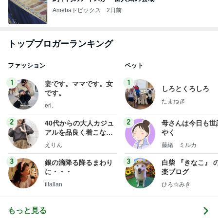
Amebaトピックス
2日前
トップブロガーランキング
ファッション
ペット
1
1
妻です。ママです。女
しろとくろしろ
です。
たまねぎ
eri.
2
2
40代からの大人カジュ
母さんは今日も世
アルを品良く着こなす
やく
ファッションブログ
えりん
藤緒 ミルカ
3
3
銀の滴降る降るまわり
白柴 『きなこ』 
に・・・
楽ブログ
illallan
ひろ☆みき
もっと見る