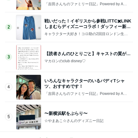
「吉田さんちのファミリー日記」Powered by Ame
ba 吉田さんファミリーオフィシャルブログ
戦いだった！イギリスから参戦LITTC✖️LINK
しまむらディズニーコラボ！ダッフィー新商
2
品の話
キャラクター大好き！コロ助の2回目ロンドン生活
にっき★
【読者さんのひとりごと】キャストの質が…
3
マカロンのclub disney♡
いろんなキャラクターのいるバディTシャ
ツ、おすすめです！
4
「吉田さんちのファミリー日記」Powered by Ame
ba 吉田さんファミリーオフィシャルブログ
〜新横浜駅をぶらり〜
5
☆やまあこ☆さんのディズニー日記