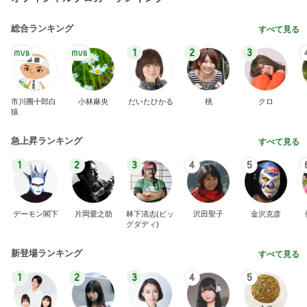
総合ランキング
すべて見る
1
2
3
市川團十郎白
小林麻央
だいたひかる
桃
クロ
猿
急上昇ランキング
すべて見る
1
2
3
4
5
デーモン閣下
片岡愛之助
林下清志(ビッ
沢田聖子
金沢克彦
グダディ)
新登場ランキング
すべて見る
1
2
3
4
5