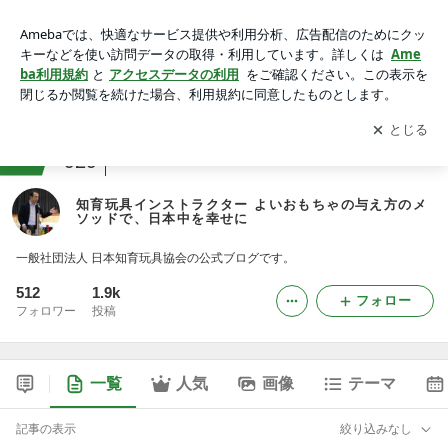
知育玩具インストラクター よいおもちゃの与え方のメソッド
で、日本中を幸せに
アプリをダウンロードして
ブログの更新通知
を受け取りまし
開く
ょう。
ranking
子育て(幼児)ジャンル
929
知育玩具インストラクター よいおもちゃの与え方のメ
ソッドで、日本中を幸せに
一般社団法人 日本知育玩具協会の公式ブログです。
512
1.9k
フォロー
フォロワー
投稿
一覧
人気
画像
テーマ
記事の表示
絞り込みなし