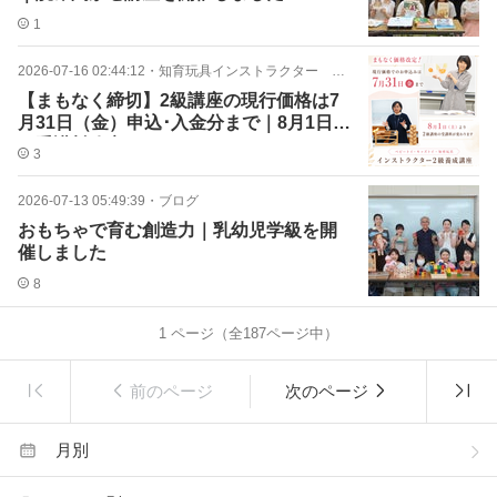
1
2026-07-16 02:44:12
・
知育玩具インストラクター 資格取得
【まもなく締切】2級講座の現行価格は7
月31日（金）申込･入金分まで｜8月1日よ
り受講料改定
3
2026-07-13 05:49:39
・
ブログ
おもちゃで育む創造力｜乳幼児学級を開
催しました
8
1
ページ（全
187
ページ中）
前のページ
次のページ
月別