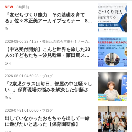
NEW
3時間前
『友だちづくり能力 その基礎を育て
る』佐々木正美アーカイブセミナー 8月
配信
1
2026-08-06 23:41:27
・
知育玩具協会主催セミナーのご案内
【申込受付開始】こんと世界を旅した30
人の子どもたち～汐見稔幸・藤田篤スペ
シャル対談～
4
2026-08-01 04:50:28
・
ブログ
「2歳児クラスは毎日、部屋の中は騒々し
い...」保育現場の悩みを解決した伊藤さん
の答え
6
2026-07-31 01:00:00
・
ブログ
出していなかったおもちゃを出して一緒
に遊びたいと思った【保育園研修】