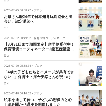
3
2026-07-25 06:58:27
・
ブログ
お母さん歴24年で日本知育玩具協会と出
会い、認定講師へ
10
2026-07-22 00:49:52
・
保育環境コーディネーター・コンサルタント
【8月31日まで期間限定】超早割受付中！
保育環境コーディネーター2級基礎講座
（乳児編/幼児編）
3
2026-07-20 05:58:34
・
ブログ
「4歳の子どもたちとイメージが共有でき
ない...」保育士・河合美幸さんが見つけた
答え
4
2026-07-18 06:16:02
・
ブログ
絵本を通して育つ、子どもの想像力と心
｜読み聞かせ講座を開催しました