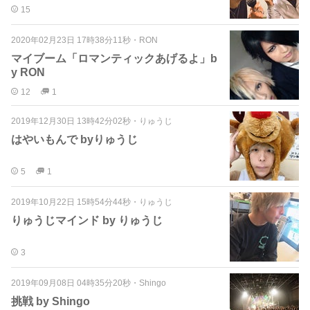
15
2020年02月23日 17時38分11秒
・
RON
マイブーム「ロマンティックあげるよ」b
y RON
12
1
2019年12月30日 13時42分02秒
・
りゅうじ
はやいもんで byりゅうじ
5
1
2019年10月22日 15時54分44秒
・
りゅうじ
りゅうじマインド by りゅうじ
3
2019年09月08日 04時35分20秒
・
Shingo
挑戦 by Shingo