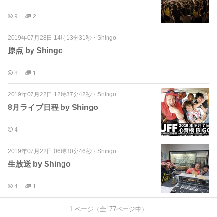
9
2
2019年07月28日 14時13分31秒
・
Shingo
原点 by Shingo
8
1
2019年07月22日 12時37分42秒
・
Shingo
8月ライブ日程 by Shingo
4
2019年07月22日 06時30分46秒
・
Shingo
生放送 by Shingo
4
1
1
ページ（全
177
ページ中）