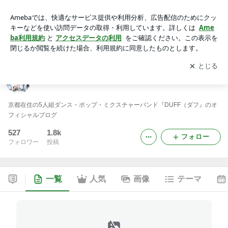
DUFFオフィシャルブログ「WE ARE TRIBERZ!!」
アプリをダウンロードして
ブログの更新通知
を受け取りまし
開く
ょう。
DUFFオフィシャルブログ「WE ARE TRIBERZ!!」
京都在住の5人組ダンス・ポップ・ミクスチャーバンド『DUFF（ダフ』のオ
フィシャルブログ
527
1.8k
フォロー
フォロワー
投稿
一覧
人気
画像
テーマ