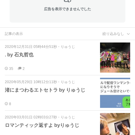
広告を表示できませんでした
記事の表示
絞り込みなし
2020年12月31日 05時44分51秒
・
りゅうじ
. by 石丸哲也
35
2
2020年05月29日 10時12分11秒
・
りゅうじ
渚にまつわるエトセトラ by りゅうじ
8
2020年03月01日 02時03分27秒
・
りゅうじ
ロマンティック返すよ byりゅうじ