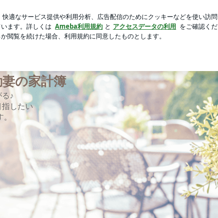
象激変の近影
芸能人ブログ
人気ブログ
新規登録
ログ
ルに暮らしたい転勤妻の家計簿
勤妻の家計簿
る♪
目指したい
す。