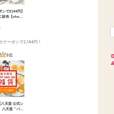
ンで2144円】
財布【choutr
 シュトレンテ公
銭入れ付きカー
円
ス レディース
入れ じゃばら
クーポンで2,144円！
れ ミニ財布 磁
ミング 防止 か
 シンプル ミニ
3位
Cカード RFID
5【八天堂 公式シ
】八天堂「パー