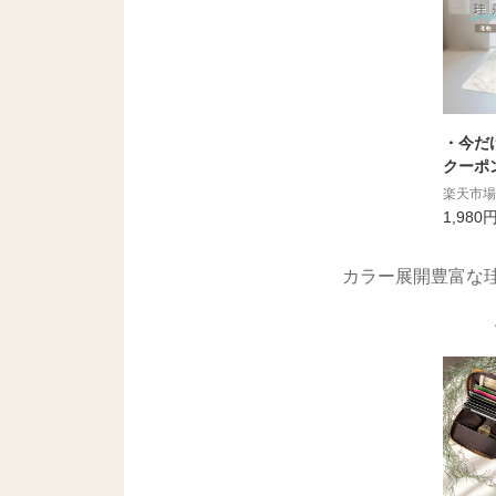
・今だけ
クーポ
全10種
楽天市場
【自然
1,980
か速乾
珪藻土
カラー展開豊富な
土 バ
マット 
ッチン 
水 速乾
安全 
丸洗いO
ー特典