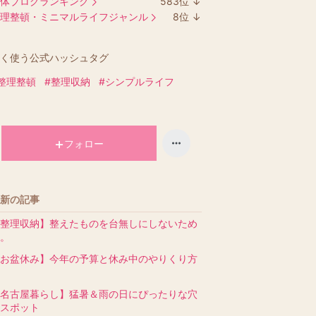
体ブログランキング
583
位
↓
ラ
理整頓・ミニマルライフジャンル
8
位
↓
ン
ラ
キ
ン
く使う公式ハッシュタグ
ン
キ
グ
ン
整理整頓
#整理収納
#シンプルライフ
下
グ
降
下
降
フォロー
新の記事
整理収納】整えたものを台無しにしないため
。
お盆休み】今年の予算と休み中のやりくり方
名古屋暮らし】猛暑＆雨の日にぴったりな穴
スポット