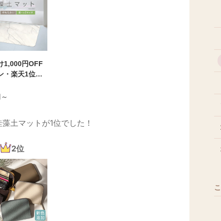
1,000円OFF
ン・楽天1位！
×選べる2サイズ
由来の、やわら
円～
】珪藻土マット
バスマット 珪藻
珪藻土マットが1位でした！
スマット 洗える
お風呂 浴室 キ
玄関 ソフト 吸
2位
 おしゃれ 安心
割れない 柔らか
K 簡単 レビュ
こ