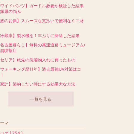
ワイドパンツ】ガードル必要か検証した結果
頻尿の悩み
旅のお供】スムーズな支払いで便利なミニ財
冷蔵庫】製氷機を１年ぶりに掃除した結果
名古屋暮らし】無料の高速道路ミュージアム/
舗喫茶店
セリア】旅先の洗濯物入れに買ったもの
ウォーキング歴11年】過去最強UV対策はコ
！
家計】節約したい時にする効果大な方法
一覧を見る
ーマ
ログ ( 754 )