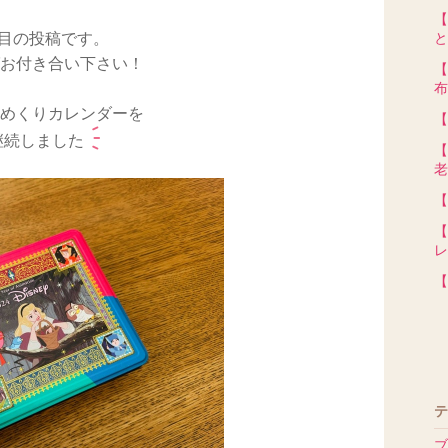
【
回目の投稿です。
と
お付き合い下さい！
【
布
めくりカレンダーを
【
継続しました
【
老
【
【
レ
【
テ
ブ