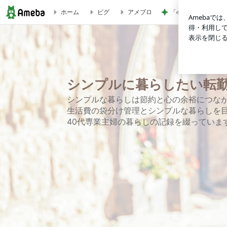
「心配」堂本剛 印
ホーム
ピグ
アメブロ
【雑談】今年も継続！Disney日めくりカレンダー | シンプ
シンプルに暮らしたい転
シンプルな暮らしは節約と心の余裕につなが
生活費の袋分け管理とシンプルな暮らしを
40代専業主婦の暮らしの記録を綴っていま