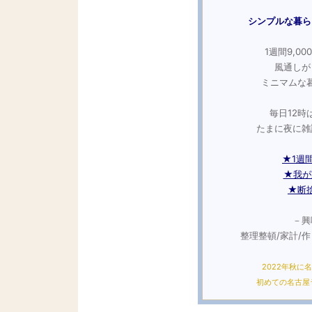
シンプルな暮ら
1週間9,0
風通しが
ミニマムな
毎日12時
たまに夜に雑
★1週間
★我が
★断
－興
整理整頓/家計/
2022年秋に
初めての名古屋