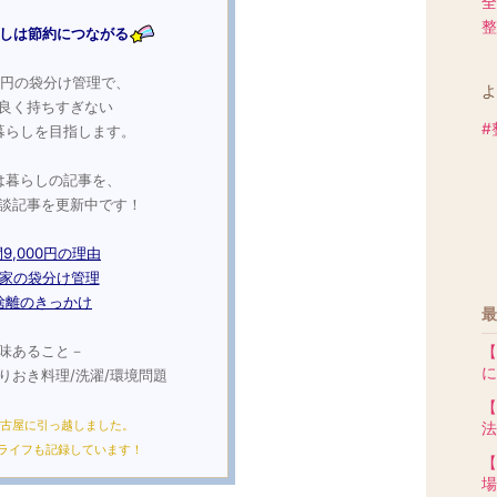
全
整
しは節約につながる
00円の袋分け管理で、
よ
良く持ちすぎない
#
暮らしを目指します。
は暮らしの記事を、
談記事を更新中です！
9,000円の理由
家の袋分け管理
捨離のきっかけ
最
味あること－
【
に
作りおき料理/洗濯/環境問題
【
名古屋に引っ越しました。
法
ライフも記録しています！
【
場