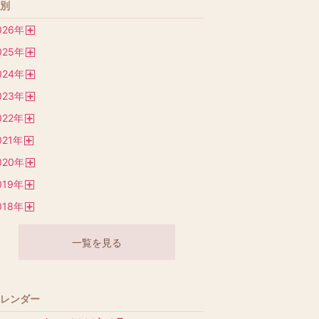
別
026
年
開
025
年
く
開
024
年
く
開
023
年
く
開
022
年
く
開
021
年
く
開
020
年
く
開
019
年
く
開
018
年
く
開
く
一覧を見る
レンダー