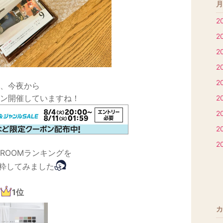
月
2
2
2
2
2
、今夜から
ン開催していますね！
2
2
2
2
ROOMランキングを
抜粋してみました
1位
カ