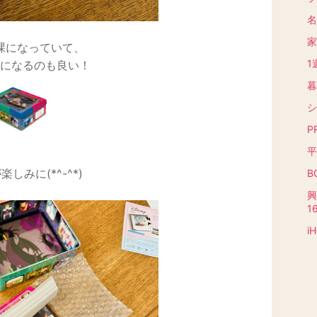
名
家
課になっていて、
1
になるのも良い！
暮
シ
PR
平
楽しみに(*^-^*)
B
興
16
i