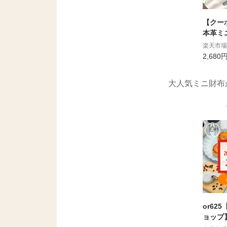
【クーポ
本革ミニ
ente
楽天市場
式】小
2,680
ドケー
カード
大人気ミニ財布が
小銭入
気 スキ
わいい
マル I
or62
ョップ