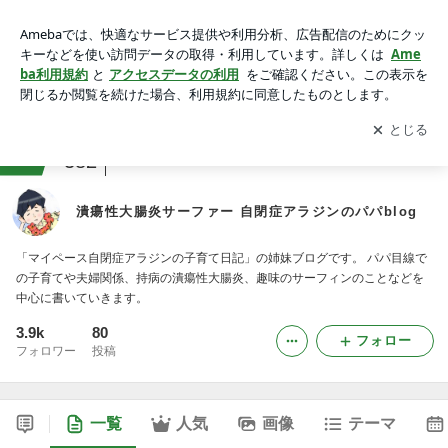
潰瘍性大腸炎サーファー 自閉症アラジンのパパblog
アプリをダウンロードして
ブログの更新通知
を受け取りまし
開く
ょう。
ranking
子育て(小学生以上)ジャンル
382
潰瘍性大腸炎サーファー 自閉症アラジンのパパblog
「マイペース自閉症アラジンの子育て日記」の姉妹ブログです。 パパ目線で
の子育てや夫婦関係、持病の潰瘍性大腸炎、趣味のサーフィンのことなどを
中心に書いていきます。
3.9k
80
フォロー
フォロワー
投稿
一覧
人気
画像
テーマ