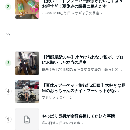
やっぱり長男が全額負担してた財布事情
5
私の日常～日々の出来事～
このジャンルの記事をもっと見る
次世代掃除機がやってきた！！
Amebaトピックス
22時間前
生理が月に2回来る40歳の不安
Amebaトピックス
2日前
白髪を考え美容師と相談した髪色
Amebaトピックス
2日前