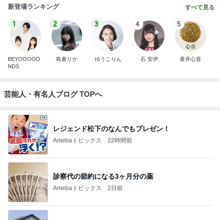
新登場ランキング
すべて見る
1
2
3
4
5
BEYOOOOO
島倉りか
ゆうこりん
石 安伊
蒼井心音
NDS
芸能人・有名人ブログ TOPへ
レジェンド松下のなんでもプレゼン！
Amebaトピックス
22時間前
診察代の節約になる3ヶ月分の薬
Amebaトピックス
2日前