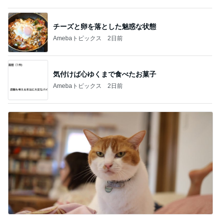
記事を読む
捨てたらお金がかかる不用品の値段
Amebaトピックス
2日前
52歳で挑戦したけどダメだった仕事
Amebaトピックス
12時間前
絶対好きだと言われ頂いたお土産
Amebaトピックス
21時間前
エレベーターで小用を足す子供
Amebaトピックス
1日前