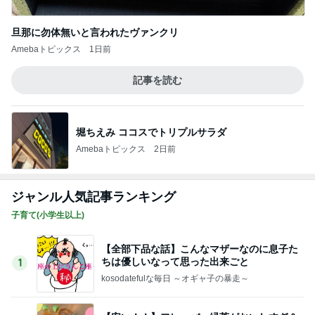
子育て(小学生以上)
【全部下品な話】こんなマザーなのに息子た
ちは優しいなって思った出来ごと
1
kosodatefulな毎日 ～オギャ子の暴走～
【安い！！】フレーバー緑茶がおいしすぎ＆
お得すぎ！夏休みの読書に選んだ本！！
2
kosodatefulな毎日 ～オギャ子の暴走～
【汚部屋歴30年】片付けられない私が、プロ
にお願いした本当の理由
3
最悪！転じてHappy★〜タマタマヨの「暮らしのし
くじり帳」〜
【夏休みプーケット旅行記2日目】大好きな豚
串のおっちゃんのナイトマーケットがな
4
い！！
フタリノキロク＋2