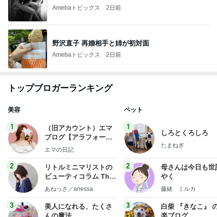
Amebaトピックス
2日前
野沢直子 再婚相手と姉が初対面
Amebaトピックス
2日前
トップブロガーランキング
美容
ペット
1
1
（旧アカウント）エマ
しろとくろしろ
ブログ【アラフォー会
たまねぎ
社売却セカンドライ
エマの日記
フ】
2
2
リトルミニマリストの
母さんは今日も世
ビューティコラム The
やく
little minimalist's bea
あねっさ／anessa
藤緒 ミルカ
uty colum
3
3
美人になれる、たくさ
白柴 『きなこ』 
んの魔法
楽ブログ