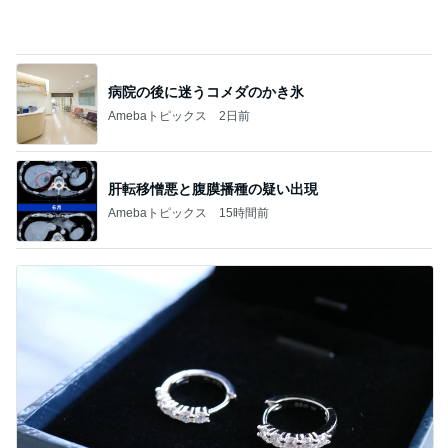
ハイブランド面接で答えに詰まった質問
Amebaトピックス
1日前
記事を読む
つけてみて気づく室温のエグさ
Amebaトピックス
1日前
旦那に言われ電話で聞いた母の不調
Amebaトピックス
1日前
洋服見えで便利なラッシュガード
Amebaトピックス
1日前