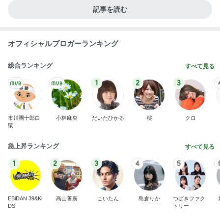
記事を読む
オフィシャルブロガーランキング
総合ランキング
すべて見る
1
2
3
市川團十郎白
小林麻央
だいたひかる
桃
クロ
猿
急上昇ランキング
すべて見る
1
2
3
4
5
EBiDAN 39&Ki
高山善廣
こいたん
島倉りか
つばきファク
DS
トリー