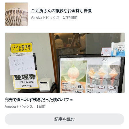
堀ちえみ 可愛いトルコ桔梗の小夏
Amebaトピックス
2日前
背中が滝汗でも大丈夫だったTシャツ
Amebaトピックス
1日前
病院の後に迷うコメダのかき氷
Amebaトピックス
2日前
肝転移憎悪と腹膜播種の疑い出現
Amebaトピックス
15時間前