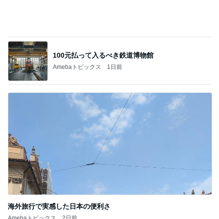
海外旅行で実感した日本の便利さ
Amebaトピックス
2日前
記事を読む
高熱で体力ダダ下がりになった体
Amebaトピックス
1日前
ジャンル人気記事ランキング
カメラ(風景写真)
山荘∶ このところ色々と・冷蔵庫が キレイに