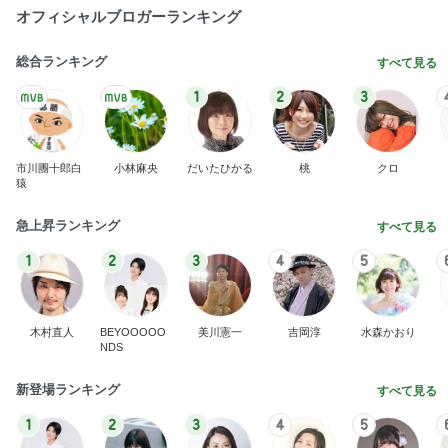
オフィシャルブロガーランキング
総合ランキング
すべて見る
1
2
3
市川團十郎白
小林麻央
だいたひかる
桃
クロ
猿
急上昇ランキング
すべて見る
1
2
3
4
5
木村直人
BEYOOOOO
美川憲一
吉岡淳
水森かおり
NDS
新登場ランキング
すべて見る
1
2
3
4
5