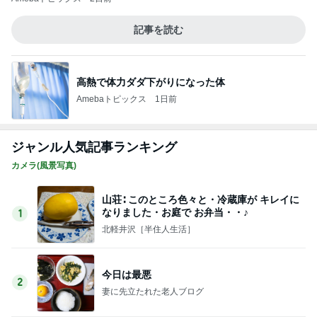
なりました・お庭で お弁当・・♪
1
北軽井沢［半住人生活］
今日は最悪
2
妻に先立たれた老人ブログ
相変わらずの批判
3
妻に先立たれた老人ブログ
銀座のママ旅行先で注意【愛犬家の為のクソ
ガキ・バカ親から愛犬を守る対策】
4
銀座のママブログ✨美肌で開運✨銀座ママが作った
化粧品✨銀座クラブ高嶋25歳で開店✨高嶋りえ子
お着物でエルメス バーキン コーデ
町田ダリア園② ダリアとアオスジアゲハと
5
カメラと歩く、日本の風景スナップ紀行