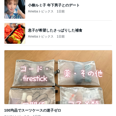
100均品でスーツケースの迷子ゼロ
Amebaトピックス
1日前
記事を読む
食べる前後にぬるま湯を飲む基本形
Amebaトピックス
15時間前
巻きがつきやすく艶々に巻けるコテ
Amebaトピックス
2日前
夫が大絶賛したぴーなっつの最中
Amebaトピックス
1日前