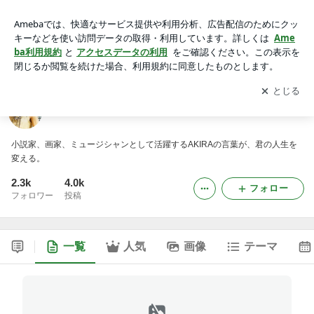
New 天の邪鬼日記
アプリをダウンロードして
ブログの更新通知
を受け取りまし
開く
ょう。
New 天の邪鬼日記
小説家、画家、ミュージシャンとして活躍するAKIRAの言葉が、君の人生を
変える。
2.3k
4.0k
フォロー
フォロワー
投稿
一覧
人気
画像
テーマ