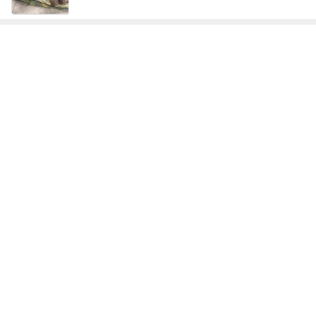
神がかってる掃除機
Amebaトピックス
16時間前
飲み過ぎ食べ過ぎた日の〆のラーメン
Amebaトピックス
1日前
夫のおかげで毎日大量収穫の野菜
Amebaトピックス
2日前