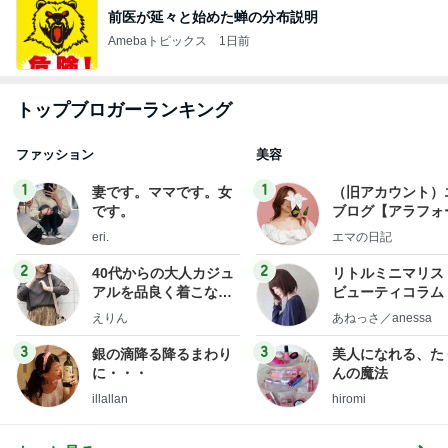
前医が延々と始めた蝉の分布説明
Amebaトピックス
1日前
トップブロガーランキング
ファッション
美容
1
1
妻です。ママです。女
（旧アカウント）
です。
ブログ【アラフォ
社売却セカンドラ
eri.
エマの日記
フ】
2
2
40代からの大人カジュ
リトルミニマリス
アルを品良く着こなす
ビューティコラム 
ファッションブログ
little minimalist'
えりん
あねっさ／anessa
uty colum
3
3
銀の滴降る降るまわり
美人になれる、た
に・・・
んの魔法
illallan
hiromi