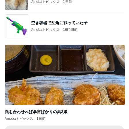
顔を合わせれば暴言ばかりの高3娘
Amebaトピックス
1日前
記事を読む
ついにポチした人気のハイライト
Amebaトピックス
2日前
毎年楽しみにしているスタンプラリー
Amebaトピックス
1日前
だいた 怖くなるチキン食べ比べ
Amebaトピックス
2日前