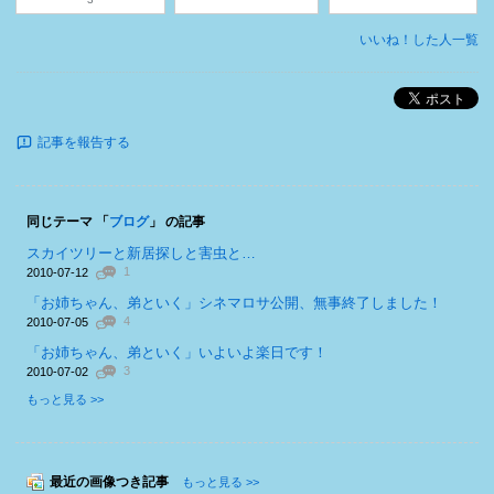
いいね！した人一覧
ポスト
記事を報告する
同じテーマ 「
ブログ
」 の記事
スカイツリーと新居探しと害虫と…
1
2010-07-12
「お姉ちゃん、弟といく」シネマロサ公開、無事終了しました！
4
2010-07-05
「お姉ちゃん、弟といく」いよいよ楽日です！
3
2010-07-02
もっと見る >>
最近の画像つき記事
もっと見る >>