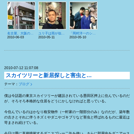
名古屋、大阪のたび
ユリ子は雨が似合う映画です
「岡村洋一のシネマストリート」にラジオ出演してきました！
2010-06-03
2010-05-11
2010-05-10
2010-07-12 11:07:08
スカイツリーと新居探しと害虫と…
テーマ：
ブログ
僕は今話題の東京スカイツリーが建設されている墨田区押上に住んでいるのだ
が、そろそろ本格的な住居をどうにかしなければと思っている。
今住んでいるのはかなり格安物件（一軒家の一階部分のみ）なのだが、築年数
の古さとそれに伴うネズミやダニやゴキブリなど害虫と呼ばれるものに最近は
苛まされ続けている。
今日は畳に直接噴射するダニスプレー二缶を使い、さらに部屋中をダニアース