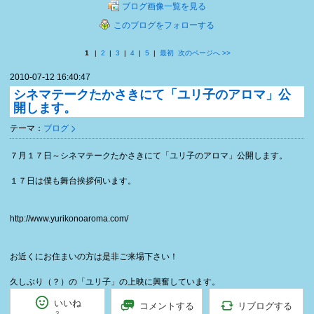
ブログ画像一覧を見る
このブログをフォローする
1
|
2
|
3
|
4
|
5
|
最初
次のページへ
>>
2010-07-12 16:40:47
シネマテークたかさきにて「ユリ子のアロマ」公
開します。
テーマ：
ブログ
７月１７日～シネマテークたかさきにて「ユリ子のアロマ」公開します。
１７日は僕も舞台挨拶伺います。
http://www.yurikonoaroma.com/
お近くにお住まいの方は是非ご来場下さい！
久しぶり（？）の「ユリ子」の上映に興奮しています。
いいね
リブログする
コメントする
3