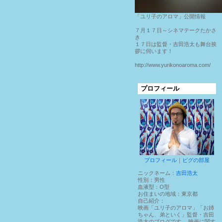
「ユリ子のアロマ」公開情報
７月１７日～シネマテークたかさ
き
１７日は監督・吉田浩太も舞台挨
拶に伺います！
http://www.yurikonoaroma.com/
プロフィール
プロフィール
｜
ピグの部屋
ニックネーム：
吉田浩太
性別：
男性
血液型：
O型
お住まいの地域：
東京都
自己紹介：
映画「ユリ子のアロマ」「お姉
ちゃん、弟といく」監督・吉田
浩太のブログです。 映画に関す