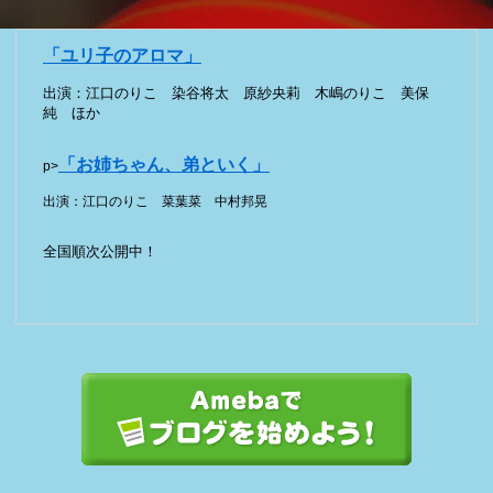
「ユリ子のアロマ」
出演：江口のりこ 染谷将太 原紗央莉 木嶋のりこ 美保
純 ほか
「お姉ちゃん、弟といく」
p>
出演：江口のりこ 菜葉菜 中村邦晃
全国順次公開中！