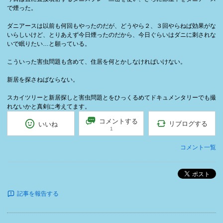
で煙った。
ダニアースは以前も何回もやったのだが、どうやら２、３回やらねば効果がな
いらしいけど、とりあえず今日煙ったのだから、今日ぐらいはダニに刺されな
いで眠りたい…と願っている。
こういった害虫問題も含めて、住居を何とかしなければいけない。
新居を探さねばならない。
スカイツリーと新居探しと害虫問題とをひっくるめてドキュメンタリーでも撮
れないかと真剣に考えてます。
コメントする
リブログする
いいね
1
コメント一覧
ポスト
記事を報告する