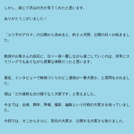
しかし、総じて沢山の方が見てくれたと思います。
ありがとうございました！
「ユリ子のアロマ」の公開から含めると、約２ヵ月間、公開の日々が続きまし
た。
動員やお客さんの反応に、日々一喜一憂しながら過ごしていくのは、非常にス
リリングでもありながら貴重な体験だったと思います。
最近、インタビューで映画づくりのどこ過程が一番大変か、と質問をされまし
た。
僕は「どの過程も分け隔てなく大変です」と答えました。
今までは、企画、脚本、準備、撮影、編集という行程の大変さを知っていまし
た。
今回では、そこからさらに、宣伝の大変さ、公開する大変さも知りました。