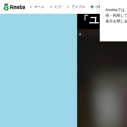
小松彩夏 息子も一
ホーム
ピグ
アメブロ
「ユリ子さん、お姉ちゃんと公開される」
「ユリ子
寸止め（？）映画の旗手・
す。