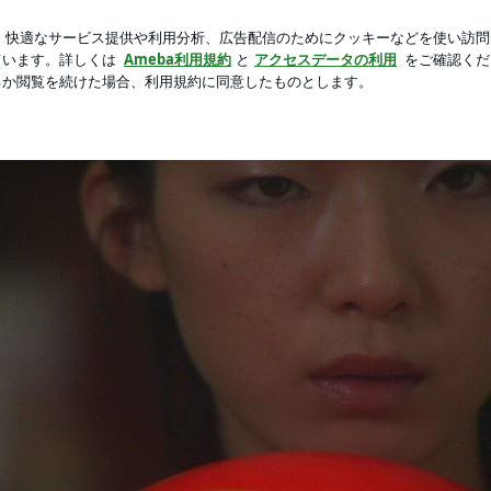
緒に撮影同行
新規登録
ログ
芸能人ブログ
人気ブログ
さん、お姉ちゃんと公開さ
吉田浩太が、監督作「ユリ子のアロマ」＆「お姉ちゃん、弟といく」の公開