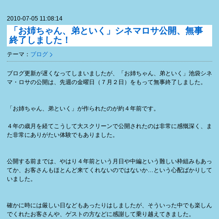
2010-07-05 11:08:14
「お姉ちゃん、弟といく」シネマロサ公開、無事
終了しました！
テーマ：
ブログ
ブログ更新が遅くなってしまいましたが、「お姉ちゃん、弟といく」池袋シネ
マ・ロサの公開は、先週の金曜日（７月２日）をもって無事終了しました。
「お姉ちゃん、弟といく」が作られたのが約４年前です。
４年の歳月を経てこうして大スクリーンで公開されたのは非常に感慨深く、ま
た非常にありがたい体験でもありました。
公開する前までは、やはり４年前という月日や中編という難しい枠組みもあっ
てか、お客さんもほとんど来てくれないのではないか…という心配ばかりして
いました。
確かに時には厳しい日などもあったりはしましたが、そういった中でも楽しん
でくれたお客さんや、ゲストの方などに感謝して乗り越えてきました。