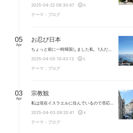
2025-04-22 08:30:47
6
テーマ：
ブログ
05
お忍び日本
Apr
ちょっと前に一時帰国しました私、1人だけで諸事情あり友だちにも知らせずに帰ったので会うことはなかったのですが日本に帰国したことで戦争中に受けた心の痛みが和らぎました開放された人質の受けた残酷な虐待どんなふうに殺害されていったか見て聞いていつの間にか自分自身も心が苦しみに覆われていたと思います熱海日本に帰って物理的に離れることニュースはほぼ耳に入らないことそうすることで現実は変わらなくてもだけど苦しみに飲まれそうになる心を解放することができたずっと苦しみを感じていたつもりはないけど物凄い痛みを心が負っていたと思うイスラエルという地は人の血と涙にまみれ愛と殺戮と不条理の吹き溜まりそれでも前を向いて懸命に生きていくしかない人たちの苦しさと強さを知りましたイスラエル人は陽気な人が多いですがいつ奪われるかわからない人生を楽しむために構築されたものなのかもしれない最近はそんなふうに思います押し潰されそうになっていた心が永遠の鎖国中の日本で癒されましたそしてまたイスラエルに戻り一瞬の時間の愛おしさを感じてます
2025-04-05 10:43:13
5
テーマ：
ブログ
03
宗教観
Apr
私は現在イスラエルに住んでいるので否応なく『宗教』というものが身近になります私自身は、特に信仰する宗教もなくだからといって宗教を胡散臭いとも別に思いませんわからないものはわからないしわからないくせにあれこれ論評することなどできませんが信じる人と話しながら私には理解のできない世界だと、思いました最近、ある友人と話していたらどうやら彼女は神（＝ジーザス）は信じるが宗教としてではないというところにたどり着いたらしいのですそれならそれでいいのですが、彼女によるとほかの宗教はサタンの仕業というところに帰結してしまう最近のスピリチュアルもヨガも日本の八百万の神々も宇宙も人間が神を信じないように陥れている サタンの仕業というロジックに帰結します彼女がその協議を信じ神を信じ心が救われたのならそれでいいと思うのですだけど私にとっては全く腑に落ちない否定を全くすることなく興味深く聞きましたが聞けば聞くほど全然信じられないのです他の宗教はサタン神はLGBTQを認めず輪廻転生はなくジーザスを信じたものだけが天国に行けるもうこれだけで謎なのです細かく現代に照らし合わせてくれても全然納得できない事前知識として戒律を重視したユダヤ教ユダヤ教徒の中から戒律を遵守することよりも『愛』を説いたのがイエス・キリストと、私は理解しています『愛』を説いた人（人じゃない？）が他の宗教を否定するのだろうか？愛が大切ならありのままを受容するんじゃないのかな？天国、地獄って何？ジーザスを信じたものだけが天国？つまり、仏教を信じたり、信仰している宗教がないのならば心穏やかに健やかに自分にも人にも優しくした人でも地獄に行くということになる私は禅の教えが好きだしガンジーの言葉も心に響くし仏教の教義も好き自分の心が荒むようなことは自分にも他人にも極力しないようにするし聖人君子であるわけないけど悪人ではない（と思う）でも、彼女の信じるロジックに従うと私は地獄行き決定なのです亡き父も母も地獄にいるのです彼女は宗教ではなくジーザスと直接繋がっていると言っていますがものすごく宗教的に感じましただって排他的ですからねでもね彼女が幸せを感じられるなら良かったな・・・と思います結局は何を信じようが信じまいが自分が真理だと感じ心が安らかになれればそれでいいのだと思いますそれが宗教であろうとスピリチュアルであろうとデータであろうとそれこそ自分の心が指針になるのだと思います
2025-04-03 09:20:41
4
テーマ：
ブログ