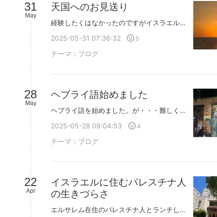
31
天国へのお見送り
May
経験したくはなかったのですがイスラエルでお葬式に参列しました知人がお子様を亡くされお葬式に参列させて頂きました若くてまだまだこれからという時に帰らぬ人となりご遺族の悲しみ、無念さ、寂寥感想像を絶しますご遺族にかける言葉というものは考えれば考えるほど浮かばずだけど参列してわかりました言葉なんていらないのですどうせどんな言葉も癒せるはずもなくただ『抱きしめる』そういう寄り添い方でご遺族と共に心を重ねていく参列者喪服など誰も着ておらず悲しみを泣き叫びたければ共に泣きただただ抱きしめる大切な人の天国への旅立ちにラビとご遺族と参列者が在りし日の肉体が埋葬されていくのを見送る儀式にイスラエルの根底にあるものを垣間見た気がしますこの国では本質を大切にするお葬式では黒い喪服を着ることよりもお香典を包むことよりもかける言葉の適切さを気にするよりも共に心を寄せるこれがイスラエルスタイルなのかユダヤ教なのかはわかりませんが(正統派となると全然違うのかな？)そんな風に感じました
2025-05-31 07:36:32
5
テーマ：
ブログ
28
ヘブライ語始めました
May
ヘブライ語を始めました。が・・・難しくて理解する日が来る気がしません。世界中から、非難されまくるイスラエルですが、私の感じるイスラエルは、親切な人が多く、親日な人が多く、パレスタインを乗っ取ろうと思っている人など実際には会ったことがありません。ところが、SNSを開くと、パレスチナ人を憎むイスラエル人が投稿されていたり、イスラエルは酷く国なのだという投稿にあふれ、中には、ジャーナリストと名乗る人のとんでもない偏向報道と印象操作がとびかっています。一つの情報が切り取られ、思想によって組み立てられるナラティブが『真実』かのように報道されていくけど、歴史の捏造を見ているかのような気分です。少なくとも私は、過去に訪れたり、住んだりした国の中では、ぶっちぎりに優しい人が多いと感じています。でも、イスラエル人の友人はいないのです。本音のところはどうなんだろ？そういった好奇心がむくむくします。まあ、でも、イスラエル人と結婚した日本人女性の話を聞く限りでは私の感じるイスラエル人と印象は変わりません。でも、それは、テルアビブという 都会の常識なのかもしれません。いわゆる、世俗派と呼ばれる層の人と、超正統派と呼ばれる層、あるいは、左側の思想の人、そういった方々は、全く違うかもしれず、おそらく、私は、あらゆる思想の人を知ることなく帰国となるでしょう。それはともかく、この国の人たちに感謝は溢れます。日本人の私を受け入れ、語学もできないことを馬鹿にせず、むしろ、日本人とわかると、かたことの日本語で話してくれるそういう方々にどれだけ救われたか・・・ということで、私から、もっと歩み寄りたい。少しでも、ヘブライ語で話してみたい。そんな思いで、ヘブライ語を学び始めました。ヘブライ語を学ぶとなると、英語で・・・となるので、なかなか踏み出せずにいたのですが、入門編に、そんなに難しい英語は不要でした。まあ、文字を覚えるだけでも精いっぱいなので、果たして、どこまでできるようになるかはわかりませんが、挨拶、買い物くらいはできるようになりたいものです。
2025-05-28 09:04:53
4
テーマ：
ブログ
22
イスラエルに住むパレスチナ人
Apr
の生きづらさ
エルサレム在住のパレスチナ人とランチしましたイスラエルではパレスチナ人もユダヤ人もうまく折り合って生活しているように見えますが実際のところはどうなのでしょう？お会いしたパレスチナ人の方はイスラエルでもパレスチナでも仕事をされているので行き来することが日常らしいです彼の所有するIDは、どちらの国(?)も入国可能ですがチェックポイントでの検問が、まあ厳しいらしいパレスチナに入るのはスムーズだけど、イスラエルに入るときはその時々で、スムーズな時もあるけど、異常に時間がかかることがあるらしい今は特に戦禍なので取り締まりが厳しいのは仕方ないのかもしれませんが彼には『嫌がらせ』に思える時もあるようです実際、嫌がらせもあるんだろうなと、私も思います通常、2時間もあれば行けるところが検問のせいで12時間、ってこともあるようです妊婦さんや子連れやトイレに行きたい！と、なるとますます辛いしそこまでやる？と、思いたくもなる一方でテロリストの入国を見逃すわけにもいかないということもあるし、、、。と、思ったりもします。彼はずっとイスラエルに住み今まであらゆることを見て経験して出てくる言葉にはやるせなさや生きづらさを吐露しながらも、イスラエルに対するヘイトは感じませんでした。彼はムスリムですがお祈りもしてないしビールも飲むしどの宗教も尊重するフレキシブルな人で考え方も宗教基盤でなくロジカルだそうです。『攻撃を辞められないハマスや過激なパレスチナ人とパレスチナ人を人間扱いしないIDFや政府。双方、(思想の)修正しないとどうにもならない』『イスラエルが全てをコントロールしたっていいよ。そんなの受け入れるよ。ただ平和に暮らしたい。』そのように仰ってました。そして、平和への願いはユダヤ人も同じです。ただパレスチナ人としてイスラエルで“レイシズム”を感じることは現実であり一方で、多くのユダヤ人は、国内のパレスチナ人とはうまくやってると、思っているだろうと感じます。マジョリティ側にはわからないことってあると思います。恐らく、私たち日本人も在日やアイヌの方々に差別意識はないけどマイノリティ側からすれば差別はあるかもしれません。そして、かつてオスマン帝国が支配していたころはユダヤ人もアラブ人もうまくやっていた。という言説もまた、マジョリティ側に即した事実でユダヤ人は人頭税が課せられ不当に暴力を振るわれたり。という世界だったそうです。とにかく恐らくいつの世も、一般市民の望みは暴力を振るわれたくないし人権を尊重されたい望んでいるのは普通の暮らしです普通に暮らせるとはなんで尊いことなのでしょうね