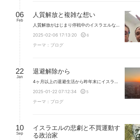
06
人質解放と複雑な想い
Feb
人質解放がはじまり停戦中のイスラエルなんと言って良いか言葉が浮かばないのですが 人質解放、停戦ばんざーいではないのです解放される人たちは生きてる人もご遺体となられた方も含めての解放です愛する誰かが生きて帰ってくる人かどうかはわからないなかで人質解放は進んでいます生きて帰ってきてやっとやっと大切なご家族の元に帰れたそういうドラマが目の前にあり喜びと捉えられた時間の重さ苦しくて嬉しい指を失っていた女性も帰って来ました指を失った若い女性は解放を伝えられた時共に過ごしていた老齢で肋骨が折れている人質男性を先に返してくださいと、頼んだそうですその願いは叶えられませんでしたが過酷な中で人を思いやれる彼女に心を打たれました『人は絶望の中でも希望を持てる』という言葉を思い出しましたこれは腕と足を吹き飛ばされハマスに連れ去られ殺害されてしまった男性のお母様の言葉です胸に深く深く沁みてます私はこの地で死と生の生々しさを感じ明日が見えない運命の中に生きる人たちの壮絶な美しさを目の当たりにしています
2025-02-06 17:13:20
6
テーマ：
ブログ
22
退避解除から
Jan
4ヶ月以上の退避生活から昨年末にイスラエルに戻りました恵まれた退避生活ではあったもののずっと仮住まいのような気持ちでしたイスラエルに降りドバイとは異なる景色都会でも整いすぎない雑さ野生的な様子はイスラエル人とも重なります空港から我が家に着くまでのタクシーの中運転手さんが『ただ普通に暮らしたい子どもや孫に教育を受けさせたい西岸地区なんていらないんだそう考えているイスラエル人が大半だでも、、政治は悪い』と、言っていたのが印象的でした私が『イスラエル』のことを発信するとシオニスト虐殺者と罵倒されることがあります私でさえも、、、。ということはイスラエル人はどれだけの憎悪を向けられ罵詈雑言を吐かれたことでしょうかずっと、ずっーと、反ユダヤというのは蔓延っていたのかもしれず戦争という事象を通して思い知ったのかな、、と思いますガザの人々の残酷な映像の影で無惨に殺されていったイスラエル人はなかったことのようにされるような苦しさその一方で親イスラエルを掲げながらイスラム教は嘘つきで残虐なのだという論を唱える人もいます事実を知ることと感情で論を組み立て罵倒し合うことは全然違うと思うイスラム教が残虐なのではなく過激な思想を持つイスラム教が残虐なのだと私は思いますこういうこと言うと『中立という偽善』と言われることもあるし私も『中立』がいいとも思わない 『中立』を装うわけではなく感情を抜いたところで事実を知ることが大切なんじゃないかと思う感情は狂気になることもあると、思うからこそです
2025-01-22 07:12:34
5
テーマ：
ブログ
10
イスラエルの悲劇と不買運動す
Sep
る政治家