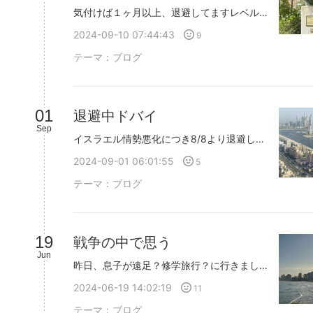
気付けば１ヶ月以上、退避してますレベル3の危険度ではイスラエルに戻れませんドバイにいてとしても 心は戦争と情勢です6人の人質の方々がIDFによる救助の直前にハマスに殺害されました4人の男性はハマスに抵抗し女性2人を守ろうとしたそうです23さいの男性は手榴弾で腕を吹き飛ばされ拉致され彼のお母様がガザ近くから彼の名を叫び励ましていました亡くなられる直前までお母様の悲痛な思いは届かず死を持って苦しみから解放された息子の魂が安らかであることを望むスピーチをされましたでも、、決して彼女の苦しみは解放されません生きてる間一人一人に人生があり短い生涯を閉じることになりましたハマスは、前回、4人の人質が救出された後、IDFが近づいてきたら人質を殺すよう指示をだしたそうですガザの悲劇、苦痛、絶望感の中にいるガザンガザ市民の命も同様に尊くたくさんのドラマがあり喜びも希望も全て砕かれていくでしょうだけど、イスラエルだけを悪とするのは腑に落ちないのです一般の方なら映像や日本の報道だけで心を痛めるのはわかるのです(偏向報道と印象操作でイラっとしますが)だけど、ある地方の政治家の方がイスラエル製品不買運動をされており政治家という立場ならせめて、イスラエルがどんな状況なのか調べてからにして欲しいと思いましたイスラエルで開発された製品にはたくさんの外国人の方も関わっています日本人もパレスチナ人もねネタニヤフは悪魔のように思われてるかもしれませんが外国人を受け入れての研究に理解を示しております科学、化学、技術開発が平和への道筋を担うという希望も持っているという事実も知って欲しいです
2024-09-10 07:44:43
9
テーマ：
ブログ
01
退避中ドバイ
Sep
イスラエル情勢悪化につき8/8より退避し、ドバイ滞在中です情勢なんてコントロールできるものでもなくそこに生きる者は翻弄されるしかないのですドバイ滞在またこれも想定外でしたが恵まれてるのでしょうでも、恵まれてるねと、言われるとモヤモヤするのが本音です子どもの学校はどうなるのか？通えない学校に在籍してなんの意味があるのか？受験はどうなるのか？過去になれば糧になったと、良い体験だったと思えるかもしれないけど、先が見えない時に恵まれてるねと、言われるのはモヤモヤします不安はたくさんあるのですだからといって悲しみに暮れてるわけではありませんがそんな中に人質の遺体というニュースはこたえますね今朝は、人質6人のご遺体をガザで発見されたそうですイスラエルでは人質の方々な写真が貼られBring them homeで、国民が一体となってますそういうところに身を置いていると自分の親戚のような気がしてくるのですふと、日本にも拉致被害者がいるのになぜ日本人は国民が一体となって取り返そうとしないのか不思議になります見知らぬ土地に連れ去られどんな気持ちでどんな風に生きているのでしょうね？ご家族の苦しみは計り知れませんこの地球にはそういう理不尽なことがたくさんあるのだと心底思います
2024-09-01 06:01:55
5
テーマ：
ブログ
19
戦争の中で思う
Jun
昨日、息子が遠足？修学旅行？に行きました。息子を送っていった後立ち寄った海元々は、イランの攻撃の翌日に予定されていたのですが、自宅待機となり、昨日、無事（？）に開催されました戦争をしないと誓っている日本に生まれ、まさか、戦争真っ最中の国で生活することになるとは思いもしませんでした。イスラエルではまあ、とにかく、戦争のニュースでいっぱいです。当たり前ですがまだ帰ってこない人質、解放された人質だった方、亡くなる兵士毎日、何度も、目にし、一般の方からも、自宅付近に着弾し、心労で亡くなった方、西岸で殺された方胸がつぶれるようなドラマが実際にあり、戦争というのは、ミサイルや爆撃や銃で命がなくなるだけでなくて、間接的にも、命が奪われるものなのだと、知らされます。恐怖と飢えにさらされるガザの悲惨さが報道されイスラエルが批判されればされるほど、October 7を忘れるなと、被害者の惨たらしい画像が流れてくるどうして人は、いつまでたっても殺しあってしまうのでしょうね？２０世紀の終わりころは、世界が和平に向かっていたのに、２１世紀は、世界全体がきな臭くなって、一体どこに向かっていくのでしょうか？テルアビブから見る空は抜けるように青く美しいのに、空の下では殺戮が広がってるなんて悲しくて、、、
2024-06-19 14:02:19
11
テーマ：
ブログ