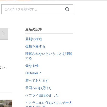
最新の記事
差別の構造
孤独を愛する
理解されないということを理解
する
母なる性
差別とは差別をした側が差別をしたという認識をもっているのか？意図を持って差別をする人もいるけど多いのは差別のつもりなく差別してるのじゃないか？と、最近思いました。テレ朝のモーニングショーでユダヤ人差別発言があったとして問題になりましたユダヤ人差別発言をしたにもかかわらずその場にいた誰も諌めず抗議が来てから、謝罪、、いや、謝罪風差別の意図はないと釈明してるのですが『ましてやユダヤ人は…』という発言から理由はユダヤ人だから、交渉するなということですそこに差別の意図はないと言ってしまうこと差別を差別と思わずにナチュラルに差別しているという恐ろしさを感じましたホロコーストは『悪いのは全てユダヤ人』というプロパガンダのもと引き起こされたのですユダヤ人にはら何をしてもいいユダヤ人には何を言ってもいいなぜなら、ユダヤ人は凶悪だから社会が壊れるといった風潮でユダヤ人をこの世から排除しようとした今とそっくりだと思いますさすがに国家レベルでユダヤ人を排除を扇動してはいないけどユダヤ人、あるいはイスラエル人やシオニストという言葉に置き換えてこの世の悪はシオニストのせいだ！と、激昂する人がなんと多いのでしょうかだからメディアで言ってはいけないことを言ってしまう共演者も司会も番組スタッフも誰も気づかない“人権“を訴えてるテレ朝自体がその異様さに気づかない確実に日本の社会がユダヤ人、あるいはイスラエル人は凶悪なので何を言ってもいい空気感が醸成されてしまっていると感じますなんでもそうですかつて女性には人権がなく子どもをうまなければ離縁されたり貧しい家では女性や子どもは売られたりしたそうしても良い存在だと誰もが思っていた現在の世の中は“女性だから“と蔑むことには敏感です属性に対する決めつけを嫌います“お母さん食堂“というスローガンまで否定されたのですやりすぎなほど“平等感”を出す裏であきらかな差別は醸成されていく社会の矛盾と人間とは同じ過ちを繰り返していくものであると、そういう生き物なのだと思わざるを得ず無自覚な悪意ほど恐ろしいものはないな、、と感じました
October 7
滞っております
天国へのお見送り
ヘブライ語始めました
イスラエルに住むパレスチナ人