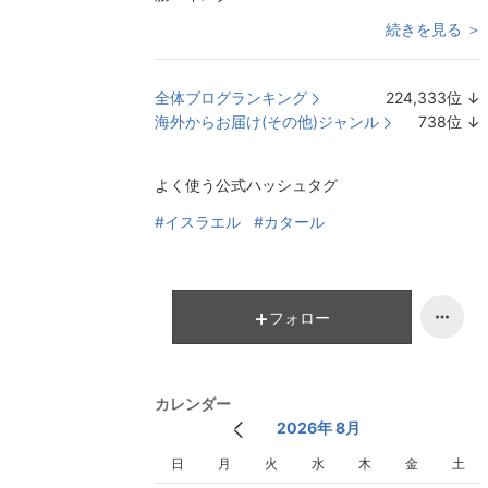
続きを見る ＞
全体ブログランキング
224,333
位
↓
海外からお届け(その他)ジャンル
738
位
↓
よく使う公式ハッシュタグ
#イスラエル
#カタール
フォロー
カレンダー
2026年 8月
日
月
火
水
木
金
土