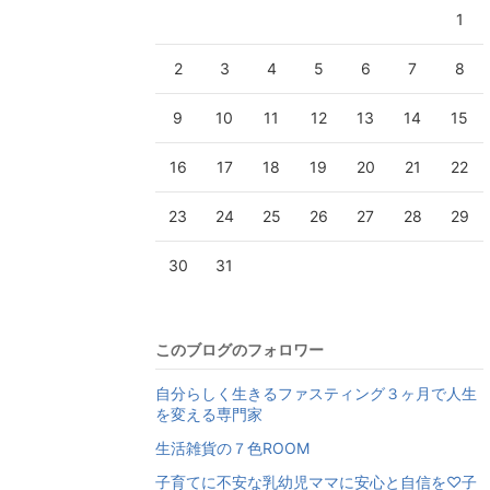
1
2
3
4
5
6
7
8
9
10
11
12
13
14
15
16
17
18
19
20
21
22
23
24
25
26
27
28
29
30
31
このブログのフォロワー
自分らしく生きるファスティング３ヶ月で人生
を変える専門家
生活雑貨の７色ROOM
子育てに不安な乳幼児ママに安心と自信を♡子