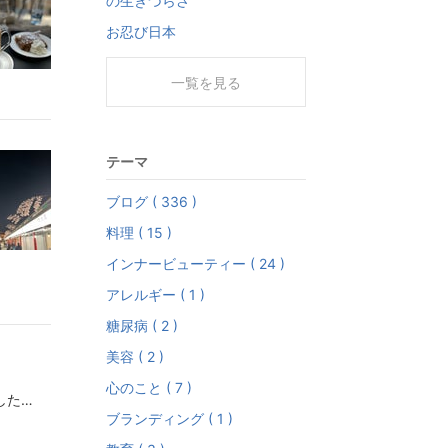
の生きづらさ
お忍び日本
一覧を見る
テーマ
ブログ ( 336 )
料理 ( 15 )
インナービューティー ( 24 )
アレルギー ( 1 )
糖尿病 ( 2 )
美容 ( 2 )
心のこと ( 7 )
子どもがいてもいなくても女性は母なる性だと思いました唐突に何をいってるのかというと高市早苗さん、片山さつきさんお二方とも不妊治療をご経験され結果としてはご自身は子だからに恵まれなかったしかし、片山さつきさんはこれからは日本中の子どもたちの将来のためすなわち国家国民のために生き尽くそうと考えられたそうです高市早苗さんは​私がどれほど日本をそして日本人を愛しているかその思いを、明日の未来へつなげたい皆様と同じように私はこの国の力を信じていますと、sns上に記されてます『我が子』というのは血の繋がりとか、あるいは物理的な子育てをした子どもを指す言葉で終わらないのかもしれない国民を我が子のように思えるほど守りたい存在慈しむ存在幸せな未来を願ってやまない存在たり得るのが母性でもあるのじゃないか？と思うのですたまたま政治家のことですがおそらく同じような想いで会社経営をしたり後輩を育てたりしてる女性もいるのかもしれません子どもが欲しくても授からなかったことが不幸ではなくてもっと大きな意味での子育てをしている女性が世の中にはたくさんいる気がしますかつて、お子様を一歳で亡くされ妊娠も出来にくくなってしまわれた女性と少し関わることがあったのですが彼女は旦那さまと“世界中に子どもたちがいるその子たちを育てているつもり”という趣旨のことをおっしゃられておりそのときは、よくわかってなかったのですが彼女は会社を経営されており関わり合う全ての人を魅了するような優しさと同時に厳しさのある方でした社員にもプライベートで会う人にも溢れる愛で接するのですそれは甘やかすというわけではなく人間を成長させてくれるのですそういう“子育て”をしていたのですむしろ、いわゆる“わが子”という存在がいないからこそより深く大きな視点での“子育て”ができるのかもしれません
ブランディング ( 1 )