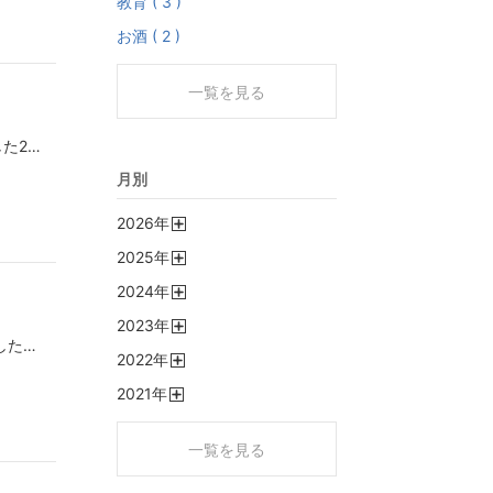
教育 ( 3 )
お酒 ( 2 )
一覧を見る
October 7というのが特別な響きを持つようになりました2023年10月7日日本でも報道はされてると思いますが『ハマスが』イスラエル人を1200人殺害し250人以上を拉致監禁したことからはじまったこの戦争です(というと、1948年からだと言う人が必ずいますが)日本の報道はあまり見ませんがガザの苦しみが始まった日として報道されているのがほとんどでしょういまでも苦しむガザ市民はイスラエルによって殺害され飢えに苦しみというような報道でしょうでもいつも思うイスラエルは『人質を返せば終わる』とずっと言っています人質を返さないハマスには圧力をかけないの？市民を戦争の最中に放り出し自分たちは地下に潜り込むハマスはどうなの？ハマスの幹部はカタールで裕福に命の危機を感じず生きています(少なくともイスラエルがカタールのハマスをターゲットにに攻撃するまでは)イスラエルが正しいなど思わないでも、あまりに偏ってるだけどここにきてやっとイスラエルとハマス双方の停戦合意がありましただからと言って本当に停戦に至るかわからない何度もぬか喜びをしましたからこの2年で世界を見る景色が丸っとかわりました価値観の違いの理解を深めるほど相入れないことがわかる理解すれば尊重し合えるなど綺麗事にすぎない寧ろそれこそ理解してない尊重してないと思うのです奢りだと思うのですだって求める世界が違うから個々を尊重することなどに価値を感じない人たちもいる平和を叫びながら人を弾劾し殺害する人がいるそれがわたしの見た現実ですこの手のことを書くと絡まれることがありますが議論する気はありません
月別
2026
年
開
2025
年
く
開
2024
年
く
開
2023
年
く
開
ブログを書くことが滞っておりますなんか色々ありましたその中でも最も大きなことといえば戦争ですイランとの12日間戦争その最中に身を置いている時はあまりの恐怖でブログを書く余裕もなくでもあの時のことは記しておきたい気もするのでまた改めて書こうと思いますさて、最近、すっかりブログを書くことがご無沙汰になり実感したことがあります何かというと『うまく話せない』ということですおそらくですがブログを書くということで思考を言語化しているため頭のなかが整理出来るのだろうと思います副産物として何気なく会話している時もスラスラと言葉が口から出てくるそういうことが起こっているのではないか？という気がします私はもともと口下手な人間なので普段から文章として記録する作業があるかないかではたかが誰かと会話をするときさえも変化があるような気がしますましてやはじめましての時などはブログを書くというトレーニングが実はコミュニケーションを円滑にする助けになっている気がしますしばらくブログを書く作業が滞っただけで言葉がでない！言いたいことを表現できない！という状態に陥っております訓練だと思って改めて続けてみようと思います誰にも読まれなくてもね
2022
年
く
開
2021
年
く
開
く
一覧を見る