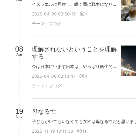
イスラエルに居住し、瞬く間に戦争になり貪るようにイスラエル、パレスチナハマス、ヒズボラ、イラン、アラブ諸国などを調べるうちに世の中の見方というものがすっかり変わり価値観も激変しました日本の友だちが興味を持つことに興味を持てず私が興味のあることは誰も興味がないこれが、不思議とイスラエルだと私の話に耳を傾け熱心に聞いてくれる付き合いの長さなど何も関係なくて今の自分がマッチするもの、人、事というのは、その人のエネルギーであるのだと思いますエネルギーというかその人の気みたいな？内側にあるもので共鳴する感じ…言語化が難しいけど気が合うってそういうことかな？ともちろん、環境というものが大きくて大切な誰かを失うことが日常迎撃音と着弾音を聞き分けながらら過ごす一日生と死は常に身近なところに生きる人と安全なところからぬくぬくしながら正論、理想論でジャッジする環境では何もかも見える景色は違うのですよね とにかく分かったことは日本人はイスラエルが嫌いだということ(日本人だけじゃないか…)そんなによく知らなくても酷い国、ジェノサイド国家という印象を誰もが持っているそれほど興味のない人でもきちんとイメージの固定化がされているかつて、ユダヤ人という理由で迫害されたように今も同じことが起きているように見えますそれでもイスラエル人は理解されない孤独の中で陽気なのですいつ命の終わりが来るかわからないからこそ今、楽しむことに長けてるような気がします戦争の中で打ちひしがれたら負け戦争してたって楽しむ、普通に過ごすそういう姿にずいぶんと救われたと思います。私も、自分の喜びを誰かや環境に依存することなく共感されないことを面白がって孤独を楽しみたいと思います
2026-04-09 02:50:15
4
テーマ：
ブログ
ラ
ン
ラ
キ
ン
08
理解されないということを理解
ン
キ
Apr
する
グ
ン
下
グ
今は日本にいます日本は、やっぱり衛生的で痒いものに手が届くというか当たり前にできるサービスのレベルが本当に高い素晴らしい国です生活はしやすく文化に馴染み何不自由なく生きられるけど日本にいればいるほど孤独になる理解されることはない理解されないことに傷ついているということは理解されると期待していた自分に気付く期待しないつもりでいてもどこかで理解される、あるいは、理解されたいと、思っていたのか…と、自分の器の小ささにもがっかりします誰にも理解されなくてもどんな人だと思われても大丈夫な自分でありたい
降
下
2026-04-08 02:13:47
4
降
テーマ：
ブログ
19
母なる性
Nov
2025-11-19 13:11:03
11