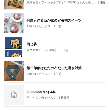
武東由美オフィシャルブログ「MOTOちゃんとのは
1日前
っぴぃな毎日」Powered by Ameba
何度も作る我が家の定番桃スイーツ
Amebaトピックス
1日前
同じ夢
四コマ戦士 パパ戦記
10日前
第一印象はただの布だった暑さ対策
Amebaトピックス
1日前
2026/08/07(K) 3本
何でかな？何でだろ？
6時間前