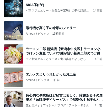
NISA①(;'∀')
パラスジュエリー（白美女神宝珠）の夢の記録
14日前
（続編）
飛行機が高く子の念願のフェリー
Amebaトピックス
15時間前
ラーメン二郎 新潟店【新潟市中央区】ラーメン小
つけメン変更 ツルパツ麺が旨い新潟二郎のつけ麺
主に新潟グルメとラーメン食べ歩きのよしなしご
14日前
と
エルメスよりうれしかったお土産
Amebaトピックス
1日前
良心的な事業所ほど経営は苦しく、障害ある子の居
場所「放課後デイサービス」で深刻化する理念と現
実の
立石美津子オフィシャルブログ「テキトー母さんの
1日前