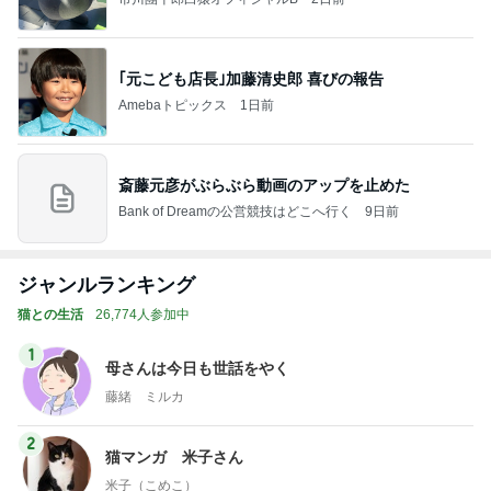
｢元こども店長｣加藤清史郎 喜びの報告
Amebaトピックス
1日前
斎藤元彦がぶらぶら動画のアップを止めた
Bank of Dreamの公営競技はどこへ行く
9日前
ジャンルランキング
猫との生活
26,774人参加中
1
母さんは今日も世話をやく
藤緒 ミルカ
2
猫マンガ 米子さん
米子（こめこ）