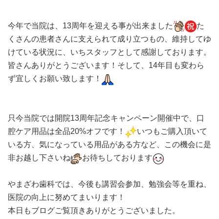
今年で当院は
、
13
周年を迎える事が出来ました
た
くさんの患者さんに支えられて成り立つもの、維持してゆ
けている状況に、いちスタッフとして感謝しております。
皆さんありがとうございます！そして、
14
年目も変わら
ず宜しくお願い致します！
只今当院では開院
13
周年記念キャンペーン開催中で、口
腔ケア用品は全品
20%
オフです！
いつもご購入頂いて
いる方、気になっている用品がある方など、この機会に是
非お越し下さいね
お待ちしております
やまざわ歯科では、今後も講習会参加、勉強会等を重ね、
医院の向上に努めてまいります！
本日もブログご覧頂きありがとうございました。