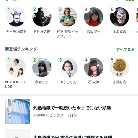
1
2
3
4
5
デーモン閣下
片岡愛之助
林下清志(ビッ
沢田聖子
金沢克彦
グダディ)
新登場ランキング
すべて見る
1
2
3
4
5
BEYOOOOO
島倉りか
ゆうこりん
石 安伊
蒼井心音
NDS
灼熱地獄で一晩続いた今までにない頭痛
Amebaトピックス
2日前
広島原爆の日 市長の言葉に動揺する総理