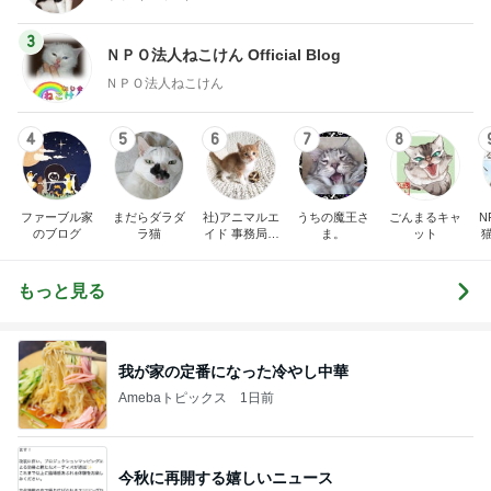
3
ＮＰＯ法人ねこけん Official Blog
ＮＰＯ法人ねこけん
4
5
6
7
8
ファーブル家
まだらダラダ
社)アニマルエ
うちの魔王さ
ごんまるキャ
N
のブログ
ラ猫
イド 事務局＆
ま。
ット
みんなの日記
もっと見る
我が家の定番になった冷やし中華
Amebaトピックス
1日前
今秋に再開する嬉しいニュース