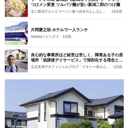
つけメン変更 ツルパツ麺が旨い新潟二郎のつけ麺
主に新潟グルメとラーメン食べ歩きのよしなしご
14日前
と
片岡愛之助 ホテルで一人ランチ
Amebaトピックス
1日前
良心的な事業所ほど経営は苦しく、障害ある子の居
場所「放課後デイサービス」で深刻化する理念と現
実の
立石美津子オフィシャルブログ「テキトー母さんの
1日前
すすめ」Powered by Ameba