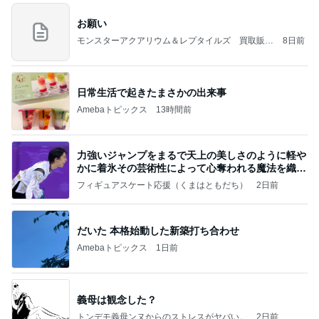
お願い
モンスターアクアリウム＆レプタイルズ 買取販売
8日前
情報
日常生活で起きたまさかの出来事
Amebaトピックス
13時間前
力強いジャンプをまるで天上の美しさのように軽や
かに着氷その芸術性によって心奪われる魔法を織り
なす
フィギュアスケート応援（くまはともだち）
2日前
だいた 本格始動した新築打ち合わせ
Amebaトピックス
1日前
義母は観念した？
トンデモ義母ンヌからのストレスがヤバい。
2日前