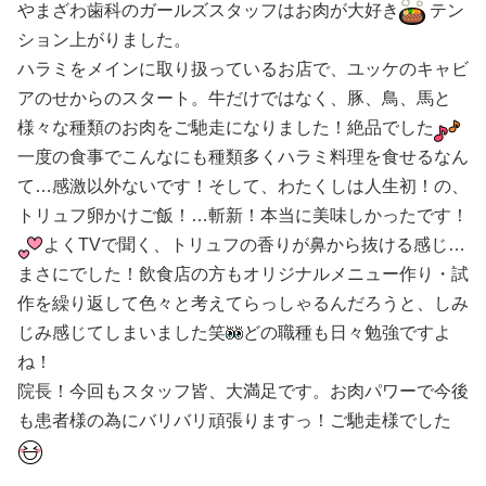
やまざわ歯科のガールズスタッフはお肉が大好き
テン
ション上がりました。
ハラミをメインに取り扱っているお店で、ユッケのキャビ
アのせからのスタート。牛だけではなく、豚、鳥、馬と
様々な種類のお肉をご馳走になりました！絶品でした
一度の食事でこんなにも種類多くハラミ料理を食せるなん
て
…
感激以外ないです！そして、わたくしは人生初！の、
トリュフ卵かけご飯！
…
斬新！本当に美味しかったです！
よく
TV
で聞く、トリュフの香りが鼻から抜ける感じ
…
まさにでした！飲食店の方もオリジナルメニュー作り・試
作を繰り返して色々と考えてらっしゃるんだろうと、しみ
じみ感じてしまいました笑
どの職種も日々勉強ですよ
ね！
院長！今回もスタッフ皆、大満足です。お肉パワーで今後
も患者様の為にバリバリ頑張りますっ！ご馳走様でした