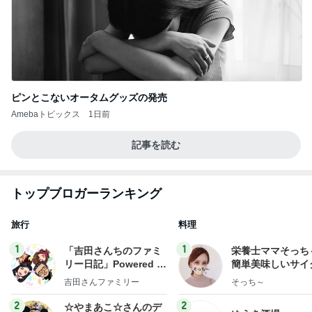
ピンとこないオータムグッズの発売
Amebaトピックス
1日前
記事を読む
トップブロガーランキング
旅行
料理
1
1
「吉田さんちのファミ
栄養士ママそっち
リー日記」Powered b
簡単美味しいサイ
y Ameba 吉田さんファ
献立
吉田さんファミリー
そっち～
ミリーオフィシャルブ
ログ
2
2
☆やまあこ☆さんのデ