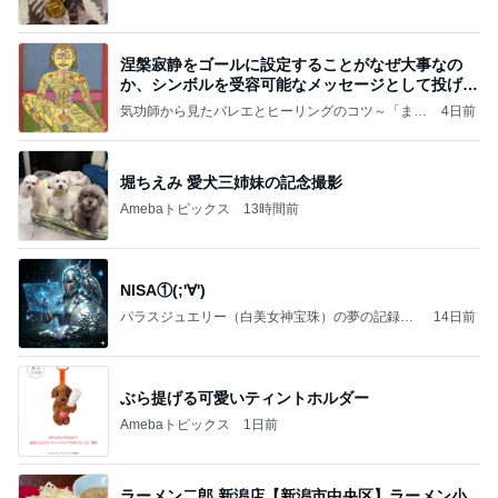
涅槃寂静をゴールに設定することがなぜ大事なの
か、シンボルを受容可能なメッセージとして投げる
ことが
気功師から見たバレエとヒーリングのコツ～「まと
4日前
いのば」ブログ
堀ちえみ 愛犬三姉妹の記念撮影
Amebaトピックス
13時間前
NISA①(;'∀')
パラスジュエリー（白美女神宝珠）の夢の記録
14日前
（続編）
ぶら提げる可愛いティントホルダー
Amebaトピックス
1日前
ラーメン二郎 新潟店【新潟市中央区】ラーメン小