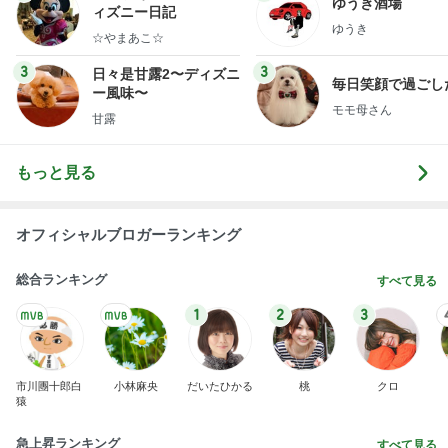
ゆうき酒場
ィズニー日記
ゆうき
☆やまあこ☆
3
3
日々是甘露2〜ディズニ
毎日笑顔で過ごし
ー風味〜
モモ母さん
甘露
もっと見る
オフィシャルブロガーランキング
総合ランキング
すべて見る
1
2
3
市川團十郎白
小林麻央
だいたひかる
桃
クロ
猿
急上昇ランキング
すべて見る