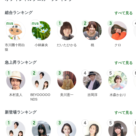
総合ランキング
すべて見る
1
2
3
市川團十郎白
小林麻央
だいたひかる
桃
クロ
猿
急上昇ランキング
すべて見る
1
2
3
4
5
木村直人
BEYOOOOO
美川憲一
吉岡淳
水森かおり
NDS
新登場ランキング
すべて見る
1
2
3
4
5