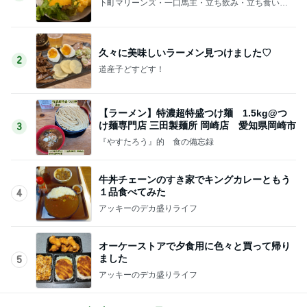
下町マリーンズ・一口馬主・立ち飲み・立ち食いそ
ば
久々に美味しいラーメン見つけました♡
2
道産子どすどす！
【ラーメン】特濃超特盛つけ麺 1.5kg@つ
け麺専門店 三田製麺所 岡崎店 愛知県岡崎市
3
『やすたろう』的 食の備忘録
牛丼チェーンのすき家でキングカレーともう
１品食べてみた
4
アッキーのデカ盛りライフ
オーケーストアで夕食用に色々と買って帰り
ました
5
アッキーのデカ盛りライフ