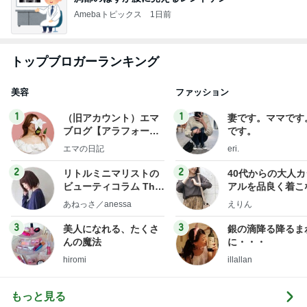
Amebaトピックス
1日前
トップブロガーランキング
美容
ファッション
1
1
（旧アカウント）エマ
妻です。ママです
ブログ【アラフォー会
です。
社売却セカンドライ
エマの日記
eri.
フ】
2
2
リトルミニマリストの
40代からの大人
ビューティコラム The
アルを品良く着こ
little minimalist's bea
ファッションブロ
あねっさ／anessa
えりん
uty colum
3
3
美人になれる、たくさ
銀の滴降る降るま
んの魔法
に・・・
hiromi
illallan
もっと見る