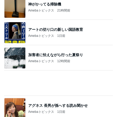
増加した体重とかさましした食事
Amebaトピックス
2日前
EPSが右肩上がりで増配の期待
Amebaトピックス
20時間前
記事を読む