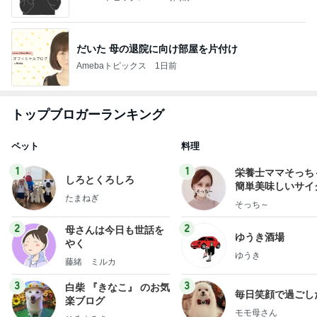
だいた 母の退院に向け部屋を片付け
Amebaトピックス
1日前
トップブロガーランキング
ペット
料理
1
1
栄養士ママそっち
しろとくろしろ
簡単美味しいサイ
たまねぎ
献立
そっち～
2
2
母さんは今日も世話を
ゆうき酒場
やく
ゆうき
藤緒 ミルカ
3
3
白柴 『きなこ』 のお気
毎日笑顔で過ごし
楽ブログ
モモ母さん