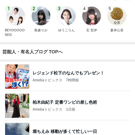
1
2
3
4
5
BEYOOOOO
島倉りか
ゆうこりん
石 安伊
蒼井心音
NDS
芸能人・有名人ブログ TOPへ
レジェンド松下のなんでもプレゼン！
Amebaトピックス
7時間前
柏木由紀子 定番ワンピの差し色術
Amebaトピックス
1日前
堀ちえみ 移動が多くて忙しい一日