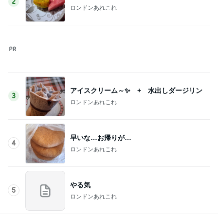
5
ロンドンあれこれ
このジャンルの記事をもっと見る
神がかってる掃除機
Amebaトピックス
7時間前
コストコで買って大正解のバター
Amebaトピックス
2日前
高橋真麻 久しぶりのリベラで感激
Amebaトピックス
1日前
美奈代 時間なくMARNIで焼菓子