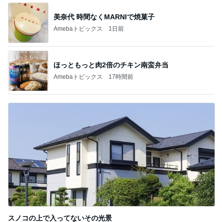
記事を読む
モト冬樹 妻が注文した豪華な食事
Amebaトピックス
1日前
あちこちに出現した蝉の穴と抜け殻
Amebaトピックス
1日前
不思議なくらい楽しみな40代
Amebaトピックス
2日前
我が家のクレーンゲームの戦利品
Amebaトピックス
10時間前