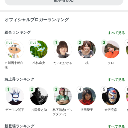
オフィシャルブロガーランキング
総合ランキング
すべて見る
1
2
3
市川團十郎白
小林麻央
だいたひかる
桃
クロ
猿
急上昇ランキング
すべて見る
1
2
3
4
5
デーモン閣下
片岡愛之助
林下清志(ビッ
沢田聖子
金沢克彦
グダディ)
新登場ランキング
すべて見る