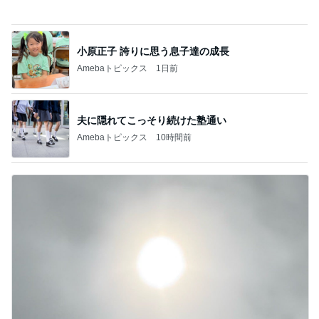
アグネス 集中して原稿と歌の練習
Amebaトピックス
1日前
急遽決めた箱根と三嶋大社への旅行
Amebaトピックス
1日前
立派でも処分に困る桐のタンス
Amebaトピックス
2日前