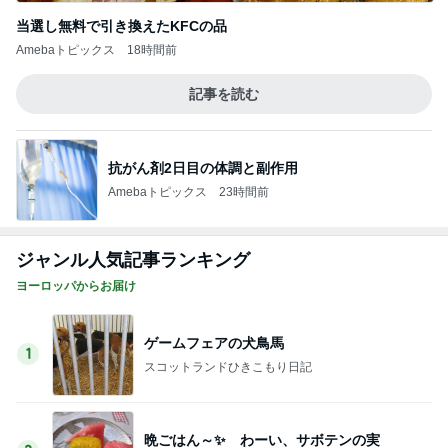
ゲームフェアの犬鳥馬
1
スコットランドひきこもり日記
晩ごはん～✨ わーい、サボテンの実
2
ロンドンあれこれ
アイスクリーム～✨ + 水出しダージリン
3
ロンドンあれこれ
早いな…お帰りが…
4
ロンドンあれこれ
やる気