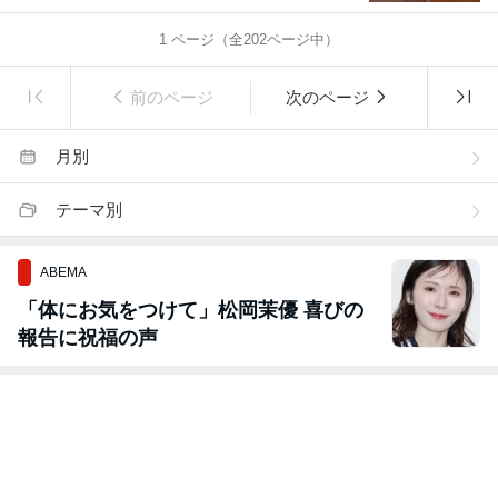
1
ページ（全
202
ページ中）
前のページ
次のページ
月別
テーマ別
ABEMA
「体にお気をつけて」松岡茉優 喜びの
報告に祝福の声