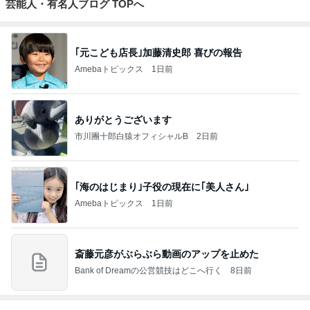
芸能人・有名人ブログ TOPへ
｢元こども店長｣加藤清史郎 喜びの報告
Amebaトピックス
1日前
ありがとうございます
市川團十郎白猿オフィシャルB
2日前
｢海のはじまり｣子役の現在に｢美人さん｣
Amebaトピックス
1日前
斎藤元彦がぶらぶら動画のアップを止めた
Bank of Dreamの公営競技はどこへ行く
8日前