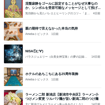
涅槃寂静をゴールに設定することがなぜ大事なの
か、シンボルを受容可能なメッセージとして投げる
ことが
気功師から見たバレエとヒーリングのコツ～「まと
4日前
いのば」ブログ
親の期待で言えなかった本当の気持
Amebaトピックス
1日前
NISA①(;'∀')
パラスジュエリー（白美女神宝珠）の夢の記録
14日前
（続編）
ホテルのあちこちにある25周年装飾
Amebaトピックス
1日前
ラーメン二郎 新潟店【新潟市中央区】ラーメン小
つけメン変更 ツルパツ麺が旨い新潟二郎のつけ麺
主に新潟グルメとラーメン食べ歩きのよしなしご
14日前