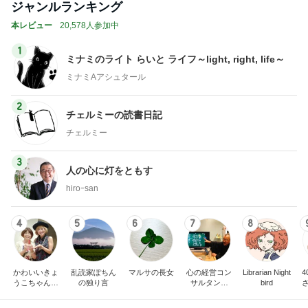
ジャンルランキング
本レビュー
20,578人参加中
1
ミナミのライト らいと ライフ～light, right, life～
ミナミAアシュタール
2
チェルミーの読書日記
チェルミー
3
人の心に灯をともす
hiroｰsan
4
5
6
7
8
かわいいきょ
乱読家ぽちん
マルサの長女
心の経営コン
Librarian Night
うこちゃんブ
の独り言
サルタント
bird
ログ
（中小企業診
断士） 日本