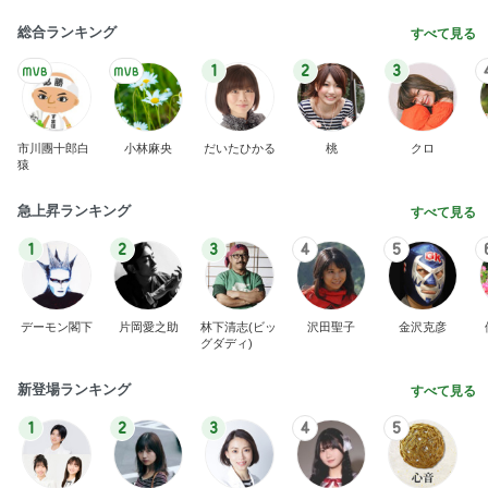
総合ランキング
すべて見る
1
2
3
市川團十郎白
小林麻央
だいたひかる
桃
クロ
猿
急上昇ランキング
すべて見る
1
2
3
4
5
デーモン閣下
片岡愛之助
林下清志(ビッ
沢田聖子
金沢克彦
グダディ)
新登場ランキング
すべて見る
1
2
3
4
5