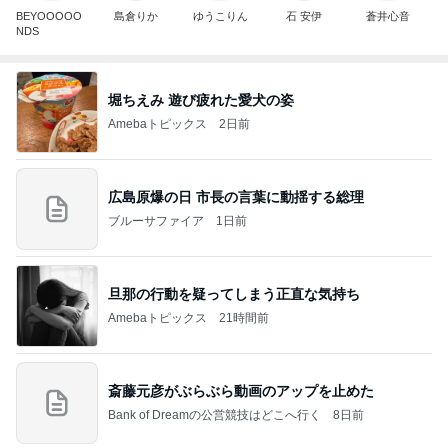
BEYOOOOO
島倉りか
ゆうこりん
石 安伊
蒼井心音
NDS
堀ちえみ 遊び疲れた愛犬の姿
Amebaトピックス
2日前
広島原爆の日 市長の言葉に動揺する総理
ブルーサファイア
1日前
旦那の行動を疑ってしまう正直な気持ち
Amebaトピックス
21時間前
斎藤元彦がぶらぶら動画のアップを止めた
Bank of Dreamの公営競技はどこへ行く
8日前