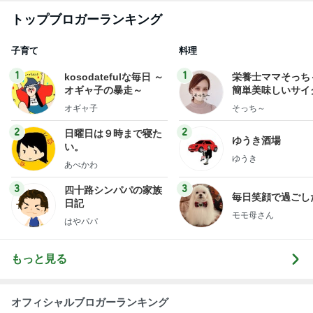
トップブロガーランキング
子育て
料理
1
1
kosodatefulな毎日 ～
栄養士ママそっち
オギャ子の暴走～
簡単美味しいサイ
献立
オギャ子
そっち～
2
2
日曜日は９時まで寝た
ゆうき酒場
い。
ゆうき
あべかわ
3
3
四十路シンパパの家族
毎日笑顔で過ごし
日記
モモ母さん
はやパパ
もっと見る
オフィシャルブロガーランキング