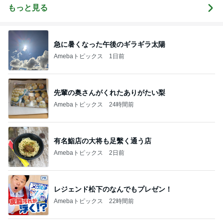
の心（古典）
もっと見る
研究者 白倉
信司
急に暑くなった午後のギラギラ太陽
Amebaトピックス
1日前
先輩の奥さんがくれたありがたい梨
Amebaトピックス
24時間前
有名鮨店の大将も足繫く通う店
Amebaトピックス
2日前
レジェンド松下のなんでもプレゼン！
Amebaトピックス
22時間前