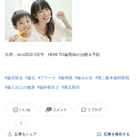
引用：nico2019 3月号 HOW TO歯周病の治療＆予防
#
歯石除去
#
歯石
#
プラーク
#
歯周病
#
歯みがき
#
第二薮本歯科医院
#
歯とお口の健康
#
歯科衛生士
#
東広島市
いいね
コメント
リブログ
2
記事を報告する
記事をシェア