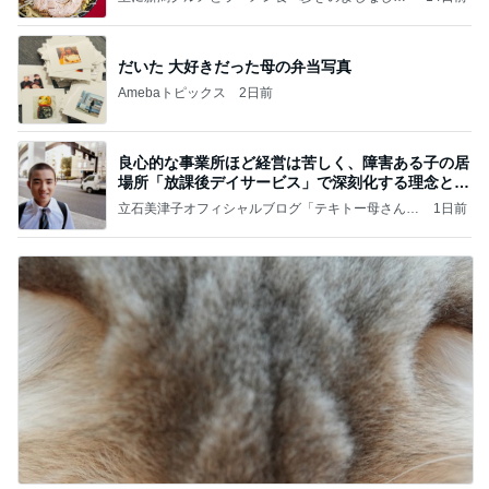
と
だいた 大好きだった母の弁当写真
Amebaトピックス
2日前
良心的な事業所ほど経営は苦しく、障害ある子の居
場所「放課後デイサービス」で深刻化する理念と現
実の
立石美津子オフィシャルブログ「テキトー母さんの
1日前
すすめ」Powered by Ameba