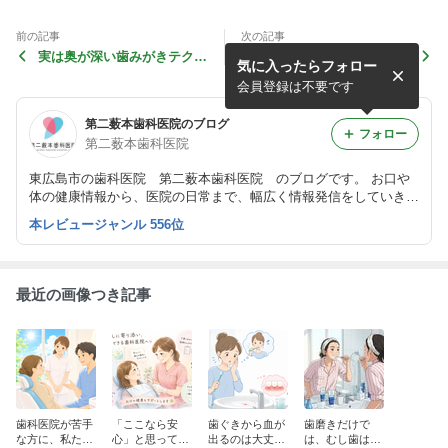
前の記事
次の記事
実は奥が深い歯みがきテクニ
とっても大切！お口の潤い
気に入ったらフォロー
ック
会員登録は不要です
第二薮本歯科医院のブログ
フォロー
第二薮本歯科医院
東広島市の歯科医院 第二薮本歯科医院 のブログです。 お口や
体の健康情報から、医院の日常まで、幅広く情報発信をしていきた
いと考えております。
本レビュージャンル 556位
最近の画像つき記事
歯科医院が苦手
「ここなら安
歯ぐきから血が
歯磨きだけで
な方に、私たち
心」と思ってい
出るのは大丈
は、むし歯は防