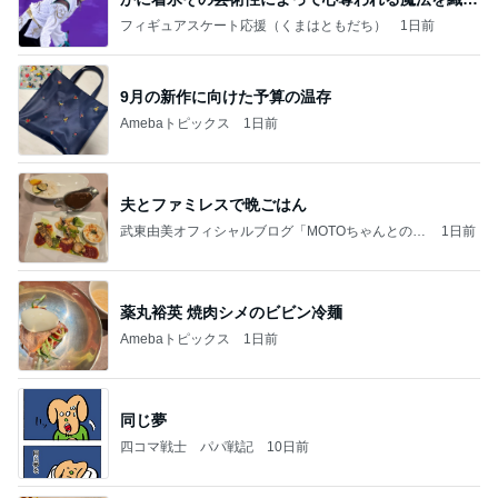
なす
フィギュアスケート応援（くまはともだち）
1日前
9月の新作に向けた予算の温存
Amebaトピックス
1日前
夫とファミレスで晩ごはん
武東由美オフィシャルブログ「MOTOちゃんとのは
1日前
っぴぃな毎日」Powered by Ameba
薬丸裕英 焼肉シメのビビン冷麺
Amebaトピックス
1日前
同じ夢
四コマ戦士 パパ戦記
10日前