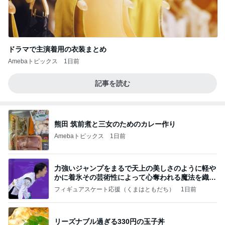
ドラマで主演着用の衣装まとめ
Amebaトピックス
1日前
記事を読む
熊田 筑前煮と三女のためのカレー作り
Amebaトピックス
1日前
力強いジャンプをまるで天上の美しさのように軽や
かに着氷その芸術性によって心奪われる魔法を織り
なす
フィギュアスケート応援（くまはともだち）
1日前
リーズナブル過ぎる330円の玉子丼