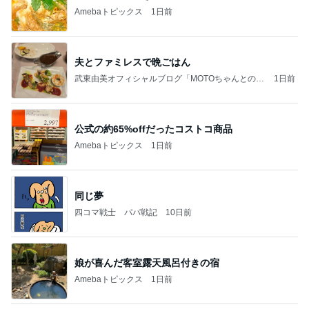
Amebaトピックス
1日前
夫とファミレスで晩ごはん
武東由美オフィシャルブログ「MOTOちゃんとのは
1日前
っぴぃな毎日」Powered by Ameba
公式の約65%offだったコストコ商品
Amebaトピックス
1日前
同じ夢
四コマ戦士 パパ戦記
10日前
娘が喜んだ客室露天風呂付きの宿
Amebaトピックス
1日前