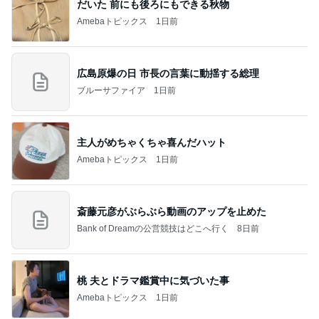
だいた 前にも後ろにもできる秋物
Amebaトピックス
1日前
広島原爆の日 市長の言葉に動揺する総理
ブルーサファイア
1日前
主人がめちゃくちゃ喜んだハット
Amebaトピックス
1日前
斎藤元彦がぶらぶら動画のアップを止めた
Bank of Dreamの公営競技はどこへ行く
8日前
桃 夫とドラマ鑑賞中に気づいた事
Amebaトピックス
1日前