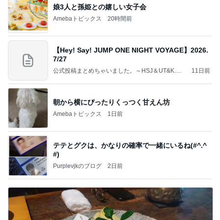
娘3人と孫姫との嬉しい女子会
Amebaトピックス
20時間前
【Hey! Say! JUMP ONE NIGHT VOYAGE】2026.
7/27
公式投稿まとめちゃいました。～HSJ＆UT&K.O.
11日前
～
朝から横にぴったりくっつく甘えん坊
Amebaトピックス
1日前
テテとグクは、かなりの確率で一緒にいるね(#^.^
#)
Purplevjkのブログ
2日前