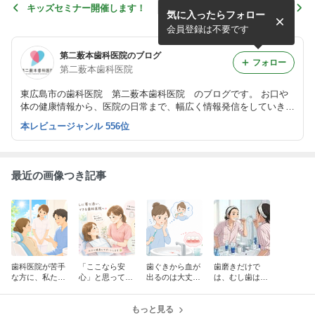
キッズセミナー開催します！
五月病
気に入ったらフォロー
会員登録は不要です
第二薮本歯科医院のブログ
フォロー
第二薮本歯科医院
東広島市の歯科医院 第二薮本歯科医院 のブログです。 お口や
体の健康情報から、医院の日常まで、幅広く情報発信をしていきた
いと考えております。
本レビュージャンル 556位
最近の画像つき記事
歯科医院が苦手
「ここなら安
歯ぐきから血が
歯磨きだけで
な方に、私たち
心」と思ってい
出るのは大丈
は、むし歯は防
がお伝えしたい
ただくために
夫？
げないというお
こと
話
もっと見る