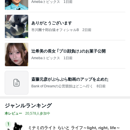
Amebaトピックス
1日前
ありがとうございます
市川團十郎白猿オフィシャルB
2日前
辻希美の長女 ｢プロ顔負け｣のお菓子公開
Amebaトピックス
1日前
斎藤元彦がぶらぶら動画のアップを止めた
Bank of Dreamの公営競技はどこへ行く
8日前
ジャンルランキング
本レビュー
20,578人参加中
1
ミナミのライト らいと ライフ～light, right, life～