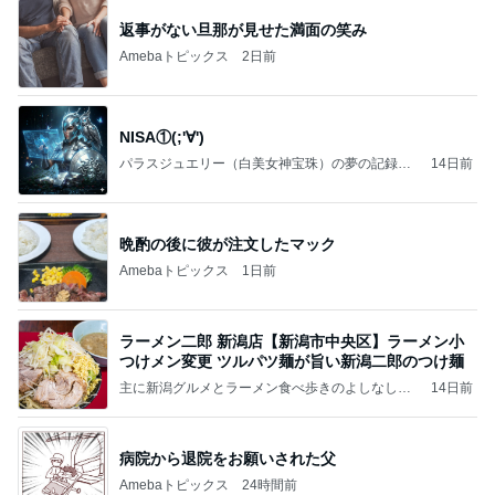
返事がない旦那が見せた満面の笑み
Amebaトピックス
2日前
NISA①(;'∀')
パラスジュエリー（白美女神宝珠）の夢の記録
14日前
（続編）
晩酌の後に彼が注文したマック
Amebaトピックス
1日前
ラーメン二郎 新潟店【新潟市中央区】ラーメン小
つけメン変更 ツルパツ麺が旨い新潟二郎のつけ麺
主に新潟グルメとラーメン食べ歩きのよしなしご
14日前
と
病院から退院をお願いされた父
Amebaトピックス
24時間前