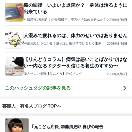
癌の回復 いよいよ退院か？ 身体は治るように
出来ている
不眠漢方#札幌近くの長沼町で、漢方生活始めませんか？
2026年8月6日
人混みで疲れるのは、体力のせいではありません
宇宙意識とつながる｜量子論と脳科学でひもとく未来最
2026年8月6日
適化
【りんどうコラム】病気は悪いことばかりではな
い〜内なるドクターを信じる養生のすすめ〜
漢方サロン凛道【りんどう】公式ブログ
2026年8月6日
このハッシュタグの記事を見る
芸能人・有名人ブログ TOPへ
｢元こども店長｣加藤清史郎 喜びの報告