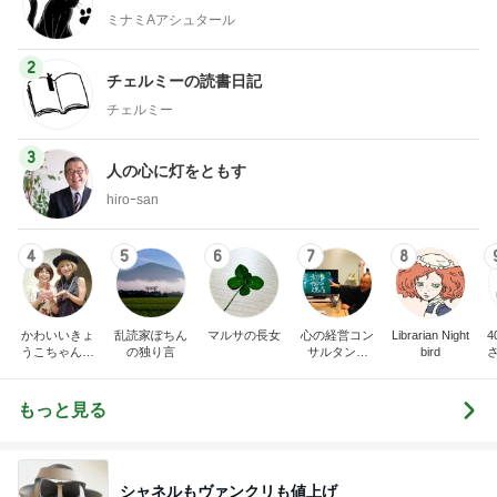
ミナミAアシュタール
2
チェルミーの読書日記
チェルミー
3
人の心に灯をともす
hiroｰsan
4
5
6
7
8
かわいいきょ
乱読家ぽちん
マルサの長女
心の経営コン
Librarian Night
うこちゃんブ
の独り言
サルタント
bird
ログ
（中小企業診
断士） 日本
の心（古典）
もっと見る
研究者 白倉
信司
シャネルもヴァンクリも値上げ