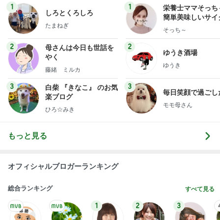
1
1
栄養士ママそっち
しろとくろしろ
簡単美味しいサイ
たまねぎ
献立
そっち～
2
2
母さんは今日も世話を
ゆうき酒場
やく
ゆうき
藤緒 ミルカ
3
3
白柴 『きなこ』 のお気
毎日笑顔で過ごし
楽ブログ
モモ母さん
ひろ☆みき
もっと見る
オフィシャルブロガーランキング
総合ランキング
すべて見る
1
2
3