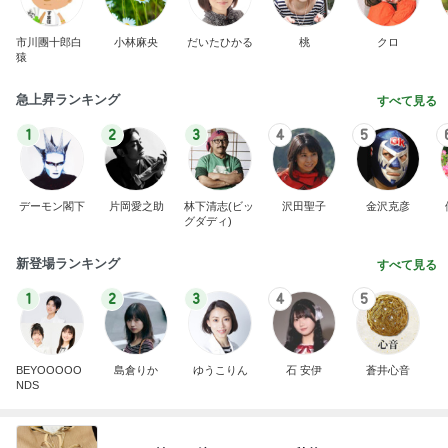
市川團十郎白
小林麻央
だいたひかる
桃
クロ
猿
急上昇ランキング
すべて見る
1
2
3
4
5
デーモン閣下
片岡愛之助
林下清志(ビッ
沢田聖子
金沢克彦
グダディ)
新登場ランキング
すべて見る
1
2
3
4
5
BEYOOOOO
島倉りか
ゆうこりん
石 安伊
蒼井心音
NDS