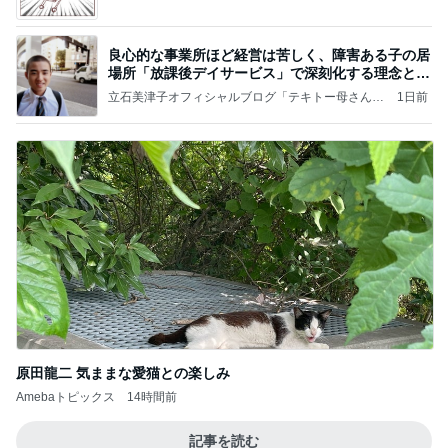
良心的な事業所ほど経営は苦しく、障害ある子の居
場所「放課後デイサービス」で深刻化する理念と現
実の
立石美津子オフィシャルブログ「テキトー母さんの
1日前
すすめ」Powered by Ameba
原田龍二 気ままな愛猫との楽しみ
Amebaトピックス
14時間前
記事を読む