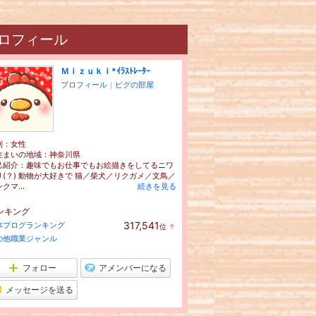
ロフィール
Ｍｉｚｕｋｉ*ｲﾗｽﾄﾚｰﾀｰ
プロフィール
｜
ピグの部屋
別：
女性
住まいの地域：
神奈川県
己紹介：趣味でもお仕事でもお絵描きをしてるニワ
リ(？) 動物が大好きで 猫／柴犬／リクガメ／文鳥／
クマ...
続きを見る
ンキング
317,541
体ブログランキング
位
↑
ラ
の他職業ジャンル
ン
キ
ン
フォロー
アメンバーになる
グ
上
メッセージを送る
昇