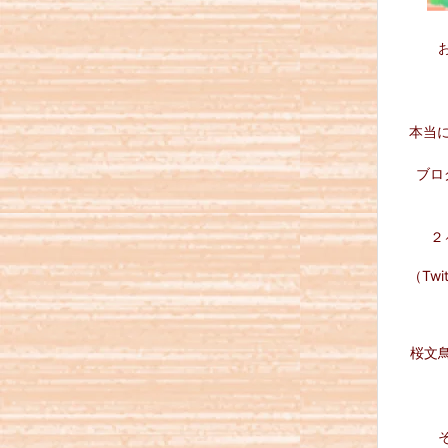
本当
ブロ
２
（Tw
桜文