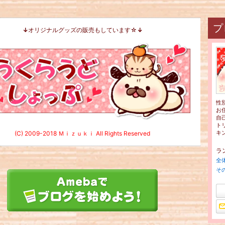
プ
↓
オリジナルグッズの販売もしています☆
↓
性
お
自
ト
キン
(C) 2009-2018 Ｍｉｚｕｋｉ All Rights Reserved
ラ
全
そ