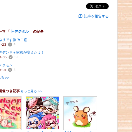
ポスト
記事を報告する
ーマ 「
┣ デジタル
」 の記事
りです(((´∀｀)))
4
1-23
デデンネ＋家族が増えたよ！
10
8-05
メタモン
4
8-01
る >>
画像つき記事
もっと見る >>