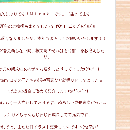
お久しぶりです！Ｍｉｚｕｋｉです。（生きてます…）
新年のご挨拶もまだでしたね_:(‘Θ’ 」 ∠):_ﾌﾟﾙﾌﾟﾙﾌﾟﾙ
に遅くなりましたが、本年もよろしくお願いいたします！！
グを更新しない間、桜文鳥のそれはもう雛！をお迎えした
り、
ヶ月の柴犬の女の子をお迎えしたりしてましたr(^ω^*)))
itterではその子たちの話や写真など結構ＵＰしてましたｗ）
また別の機会に改めて紹介しますね(*´ω｀*)
鳥はもう一人立ちしております。恐ろしい成長速度だった…
リクガメちゃんもじわじわ成長してて元気です。
それでは、また明日イラスト更新しますですヽ(*≧▽≦)ﾉ