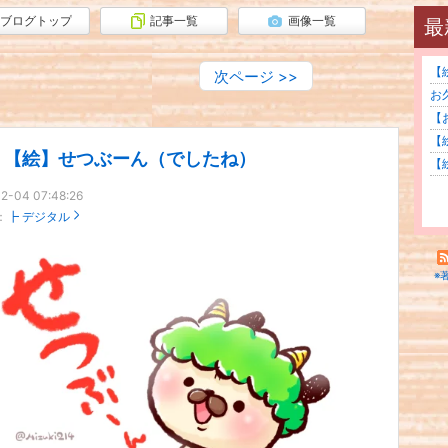
ブログトップ
記事一覧
画像一覧
最
【
次ページ
>>
お久
【
【
【絵】せつぶーん（でしたね）
【
2-04 07:48:26
：
┣ デジタル
※