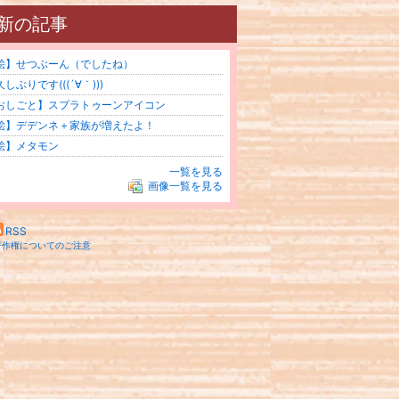
新の記事
絵】せつぶーん（でしたね）
しぶりです(((´∀｀)))
おしごと】スプラトゥーンアイコン
絵】デデンネ＋家族が増えたよ！
絵】メタモン
一覧を見る
画像一覧を見る
RSS
著作権についてのご注意