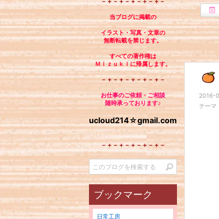
－＋－＋－＋－＋－＋－
当ブログに掲載の
イラスト・写真・文章の
無断転載を禁じます。
すべての著作権は
Ｍｉｚｕｋｉに帰属します。
－＋－＋－＋－＋－＋－
お仕事のご依頼・ご相談
2016-0
随時承っております♪
テーマ
ucloud214☆gmail.com
－＋－＋－＋－＋－＋－
ブックマーク
日常工房