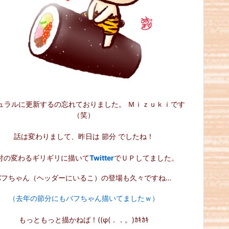
ュラルに更新するの忘れておりました。 Ｍｉｚｕｋｉです
（笑）
話は変わりまして、昨日は 節分 でしたね！
付の変わるギリギリに描いて
Twitter
でＵＰしてました。
バフちゃん（ヘッダーにいるこ）の登場も久々ですね…
（去年の節分にもバフちゃん描いてましたｗ）
もっともっと描かねば！((φ(．．。)ｶｷｶｷ