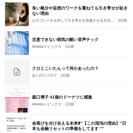
良い氣分や妄想のワークを重ねても引き寄せが起き
ない理由
心のブレーキを外して引き寄せを加速させる方法：
3日前
引き寄せ研究所
注意できない病気の酷い音声チック
Amebaトピックス
1日前
クロとこいたんって何かあったの？
あいのりブログ
2日前
森口博子 41個のドーナツに感激
Amebaトピックス
1日前
㊗️喜びを分け合える未来❣️”【この混沌の理由】”⽇
本も⾦融リセットの準備をしてます ””