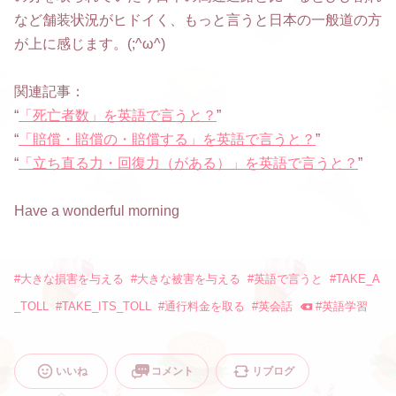
など舗装状況がヒドイく、もっと言うと日本の一般道の方
が上に感じます。(;^ω^)
関連記事：
“
「死亡者数」を英語で言うと？
”
“
「賠償・賠償の・賠償する」を英語で言うと？
”
“
「立ち直る力・回復力（がある）」を英語で言うと？
”
Have a wonderful morning
#
大きな損害を与える
#
大きな被害を与える
#
英語で言うと
#
TAKE_A
_TOLL
#
TAKE_ITS_TOLL
#
通行料金を取る
#
英会話
#
英語学習
いいね
コメント
リブログ