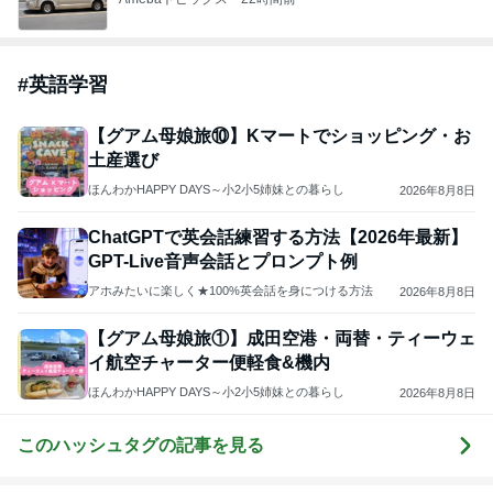
#
英語学習
【グアム母娘旅⑩】Kマートでショッピング・お
土産選び
ほんわかHAPPY DAYS～小2小5姉妹との暮らし
2026年8月8日
ChatGPTで英会話練習する方法【2026年最新】
GPT-Live音声会話とプロンプト例
アホみたいに楽しく★100%英会話を身につける方法
2026年8月8日
【グアム母娘旅①】成田空港・両替・ティーウェ
イ航空チャーター便軽食&機内
ほんわかHAPPY DAYS～小2小5姉妹との暮らし
2026年8月8日
このハッシュタグの記事を見る