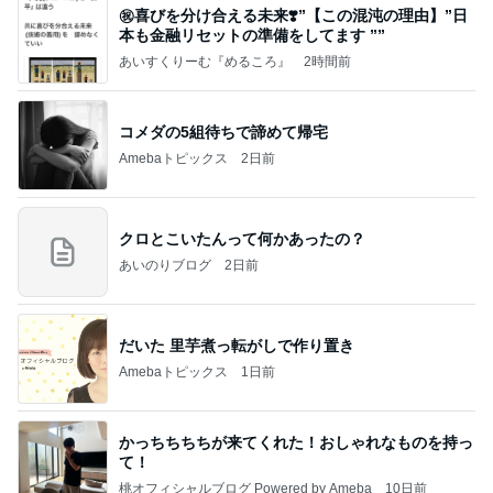
㊗️喜びを分け合える未来❣️”【この混沌の理由】”⽇
本も⾦融リセットの準備をしてます ””
あいすくりーむ『めるころ』
2時間前
コメダの5組待ちで諦めて帰宅
Amebaトピックス
2日前
クロとこいたんって何かあったの？
あいのりブログ
2日前
だいた 里芋煮っ転がしで作り置き
Amebaトピックス
1日前
かっちちちちが来てくれた！おしゃれなものを持っ
て！
桃オフィシャルブログ Powered by Ameba
10日前