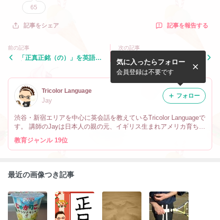
65
記事を報告する
記事をシェア
前の記事
次の記事
「正真正銘（の）」を英語で
「情報流出・情報漏洩」を英
気に入ったらフォロー
言うと？
語で言うと？
会員登録は不要です
Tricolor Language
フォロー
Jay
渋谷・新宿エリアを中心に英会話を教えているTricolor Languageで
す。 講師のJayは日本人の親の元、イギリス生まれアメリカ育ちで
す。 なので英会話だけでなく、文化や英語の微妙なニュアンスの
教育ジャンル 19位
違い、海外生活の事も教えています。
最近の画像つき記事