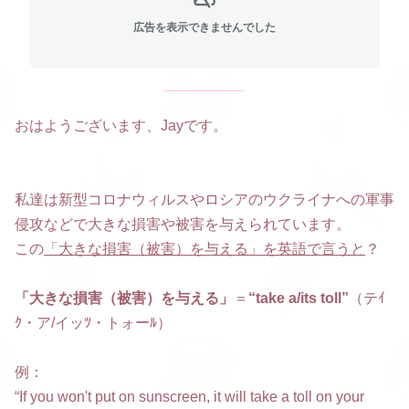
広告を表示できませんでした
おはようございます、Jayです。
私達は新型コロナウィルスやロシアのウクライナへの軍事
侵攻などで大きな損害や被害を与えられています。
この
「大きな損害（被害）を与える」を英語で言うと
？
「大きな損害（被害）を与える」
＝
“take a/its toll”
（テｲ
ｸ・ア/イッﾂ・トォーﾙ）
例：
“If you won't put on sunscreen, it will take a toll on your