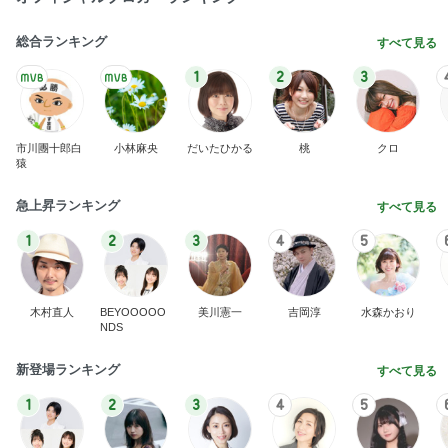
総合ランキング
すべて見る
1
2
3
市川團十郎白
小林麻央
だいたひかる
桃
クロ
猿
急上昇ランキング
すべて見る
1
2
3
4
5
木村直人
BEYOOOOO
美川憲一
吉岡淳
水森かおり
NDS
新登場ランキング
すべて見る
1
2
3
4
5