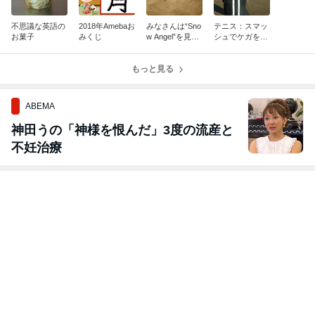
不思議な英語の
2018年Amebaお
みなさんは“Sno
テニス：スマッ
お菓子
みくじ
w Angel”を見た
シュでケガをし
事ありますか？
ないために
もっと見る
ABEMA
神田うの「神様を恨んだ」3度の流産と
不妊治療