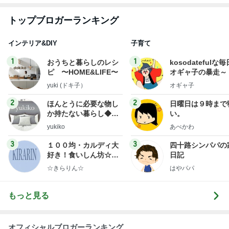
トップブロガーランキング
インテリア&DIY
子育て
1
1
おうちと暮らしのレシ
kosodatefulな毎
ピ 〜HOME&LIFE〜
オギャ子の暴走～
yuki (ドキ子）
オギャ子
2
2
ほんとうに必要な物し
日曜日は９時まで
か持たない暮らし◆Ke
い。
ep Life Simple◆〜イ
yukiko
あべかわ
ンテリアのきろく〜
3
3
１００均・カルディ大
四十路シンパパの
好き！食いしん坊☆き
日記
らりん☆のブログ
☆きらりん☆
はやパパ
もっと見る
オフィシャルブロガーランキング