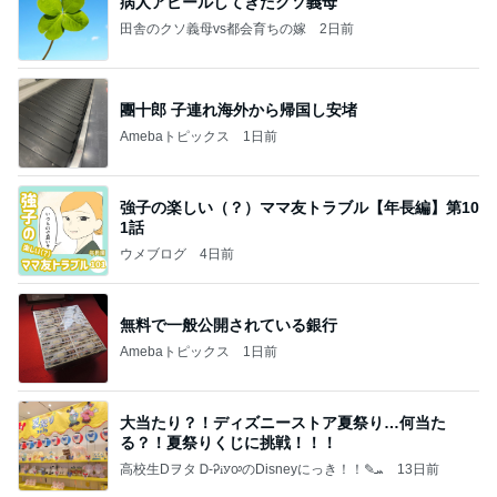
病人アピールしてきたクソ義母
田舎のクソ義母vs都会育ちの嫁
2日前
團十郎 子連れ海外から帰国し安堵
Amebaトピックス
1日前
強子の楽しい（？）ママ友トラブル【年長編】第10
1話
ウメブログ
4日前
無料で一般公開されている銀行
Amebaトピックス
1日前
大当たり？！ディズニーストア夏祭り…何当た
る？！夏祭りくじに挑戦！！！
高校生Dヲタ Ꭰ-ᎮꭵꭹꭴのDisneyにっき！！✎ܚ
13日前