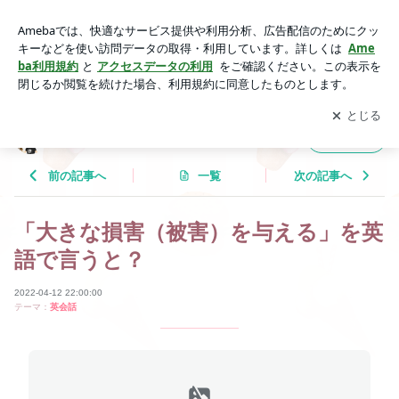
「大きな損害（被害）を与える」を英語で言うと？ | Tricolor L
anguage
アプリをダウンロードして
ブログの更新通知
を受け取りまし
開く
ょう。
Tricolor Language
フォロー
前の記事へ
一覧
次の記事へ
「大きな損害（被害）を与える」を英
語で言うと？
2022-04-12 22:00:00
テーマ：
英会話