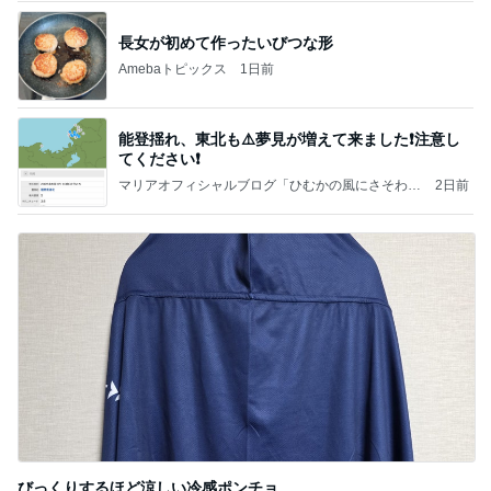
長女が初めて作ったいびつな形
Amebaトピックス
1日前
能登揺れ、東北も⚠️夢見が増えて来ました❗️注意し
てください❗️
マリアオフィシャルブログ「ひむかの風にさそわれ
2日前
て」Powered by Ameba
びっくりするほど涼しい冷感ポンチョ