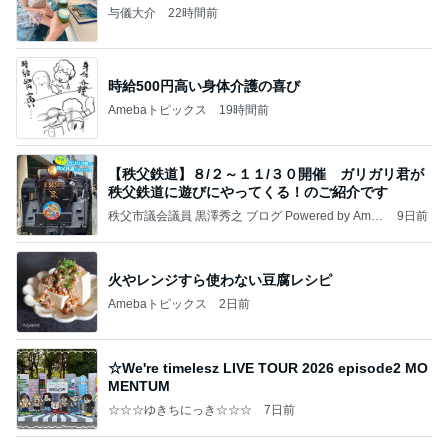
与儀大介
22時間前
時給500円高い身体介護の喜び
Amebaトピックス
19時間前
【秩父鉄道】８/２～１１/３０開催 ガリガリ君が
秩父鉄道に遊びにやってくる！のご紹介です
秩父市議会議員 黒澤秀之 ブログ Powered by Ameb
9日前
a
火やレンジすら使わない豆腐レシピ
Amebaトピックス
2日前
☆We're timelesz LIVE TOUR 2026 episode2 MO
MENTUM
☆☆☆ゆきちにっき☆☆☆
7日前