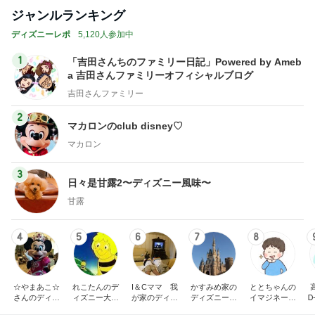
ジャンルランキング
ディズニーレポ
5,120人参加中
1
「吉田さんちのファミリー日記」Powered by Ameb
a 吉田さんファミリーオフィシャルブログ
吉田さんファミリー
2
マカロンのclub disney♡
マカロン
3
日々是甘露2〜ディズニー風味〜
甘露
4
5
6
7
8
☆やまあこ☆
れこたんのデ
I＆Cママ 我
かすみめ家の
ととちゃんの
さんのディズ
ィズニー大好
が家のディズ
ディズニー大
イマジネーシ
Ꭰ
ニー日記
き♡孫4人
ニー♡ブログ
好き遠方組的
ョンタイム