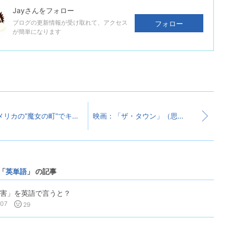
Jay
さんをフォロー
ブログの更新情報が受け取れて、アクセス
フォロー
が簡単になります
アメリカの“魔女の町”でキキのお店を発見！
映画：「ザ・タウン」（思わず犯人を応援したくなる映画）
「
英単語
」 の記事
害」を英語で言うと？
-07
29