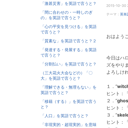
「激甚災害」を英語で言うと？
2015-10-30 
「間に合わせの・一時しのぎ
テーマ：
英単
の」を英語で言うと？
「心の平安を見つける」を英語
で言うと？
おはようご
「質素な」を英語で言うと？２
「発達する・発展する」を英語
で言うと？
今日はハ
「分割払い」を英語で言うと？
ズをやり
よろしけ
（三大花火大会などの）「〇
大」を英語で言うと？
１．“
witc
「理解できる・無理もない」を
英語で言うと？
ヒント：
２．“
ghos
「移籍（する）」を英語で言う
と？
ヒント：
３．“
skel
「人口」を英語で言うと？
ヒント：
「非現実的・超現実的」を意味