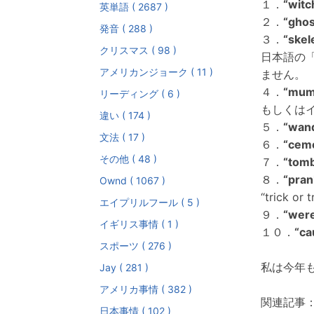
１．
“witc
英単語 ( 2687 )
２．
“ghos
発音 ( 288 )
３．
“skel
クリスマス ( 98 )
日本語の
アメリカンジョーク ( 11 )
ません。
４．
“mu
リーディング ( 6 )
もしくはイ
違い ( 174 )
５．
“wan
文法 ( 17 )
６．
“cem
その他 ( 48 )
７．
“tom
８．
“pran
Ownd ( 1067 )
“trick o
エイプリルフール ( 5 )
９．
“wer
イギリス事情 ( 1 )
１０．
“ca
スポーツ ( 276 )
私は今年
Jay ( 281 )
アメリカ事情 ( 382 )
関連記事
日本事情 ( 102 )