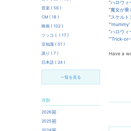
“
ハロウィ
音楽 ( 56 )
“
魔女が乗
“
スケルト
CM ( 18 )
“
‘mumm
映画 ( 102 )
“
ハロウィー
ツッコミ ( 17 )
“
‘Trick
豆知識 ( 51 )
訛り ( 7 )
Have a w
日本語 ( 24 )
一覧を見る
月別
2026
開
2025
く
開
2024
く