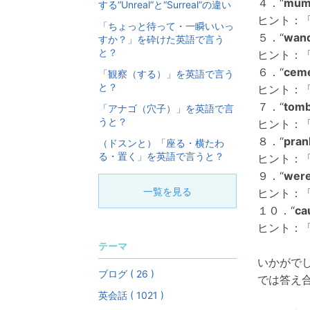
４．“
mu
する“Unreal”と“Surreal”の違い
ヒント：
「ちょっと待って・一瞬いいっ
５．“
wan
すか？」を砕けた英語で言う
と？
ヒント：
６．“
ceme
「観察（する）」を英語で言う
と？
ヒント：
７．“
tom
「アナゴ（穴子）」を英語で言
うと？
ヒント：
８．“
pran
（ドスンと）「座る・横たわ
る・置く」を英語で言うと？
ヒント：
９．“
were
一覧を見る
ヒント：
１０．“
ca
ヒント：
テーマ
いかがで
ブログ ( 26 )
では答え
英会話 ( 1021 )