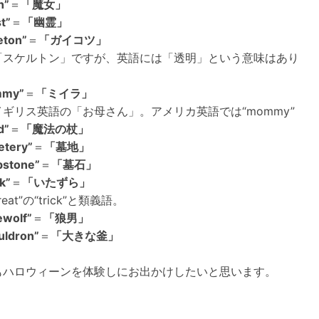
h”
＝
「魔女」
t”
＝
「幽霊」
eton”
＝
「ガイコツ」
「スケルトン」ですが、英語には「透明」という意味はあり
mmy”
＝
「ミイラ」
ギリス英語の「お母さん」。アメリカ英語では“mommy”
d”
＝
「魔法の杖」
etery”
＝
「墓地」
bstone”
＝
「墓石」
k”
＝
「いたずら」
r treat”の“trick”と類義語。
ewolf”
＝
「狼男」
uldron”
＝
「大きな釜」
もハロウィーンを体験しにお出かけしたいと思います。
：