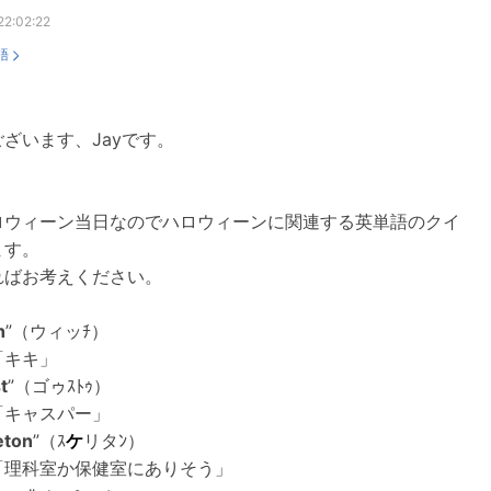
22:02:22
語
ざいます、Jayです。
ロウィーン当日なのでハロウィーンに関連する英単語のクイ
ます。
ればお考えください。
h
”（ウィッﾁ）
「キキ」
t
”（ゴゥｽﾄｩ）
「キャスパー」
eton
”（ｽ
ケ
リタﾝ）
「理科室か保健室にありそう」