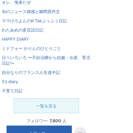
オレ、海来たぜ
旬のニュース雑感と瞬間英作文
ママけろよんのlil Takぷぅぷぅ日記
わたあめの多言語日記
HAPPY DIARY
ミドフォー かりんのひとりごと
日々いろいろ 〜不妊治療から妊娠・出産、育児
日記〜
自分なりのフランス人生道中記
S’s diary
子育て日記
一覧を見る
フォロワー:
7,800
人