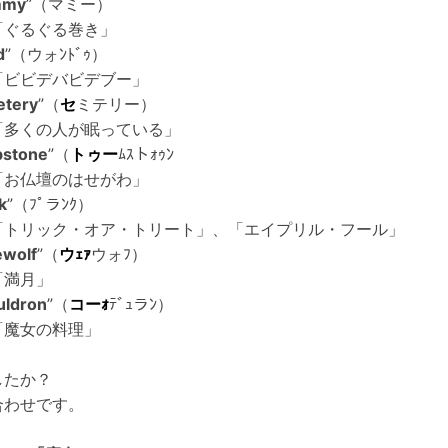
mmy
”（マミー）
「ぐるぐる巻き」
d
”（ウォﾝﾄﾞｩ）
「ビビデバビデブー」
tery
”（
セ
ミテリー）
「多くの人が眠っている」
bstone
”（
トゥー
ﾑｽトｫｩﾝ
「お仏壇のはせがわ」
k
”（ﾌﾟラﾝｸ）
「トリック・オア・トリート」、「エイプリル・フール」
wolf
”（
ウｪｧ
ウォﾌ）
「満月」
uldron
”（
コーｫ
ﾃﾞｭラﾝ）
「魔女の料理」
したか？
合わせです。