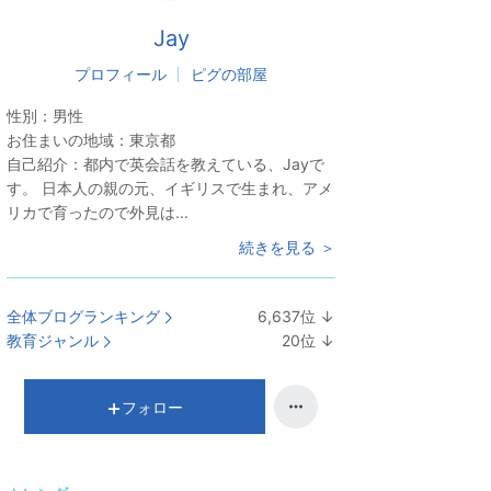
Jay
プロフィール
ピグの部屋
性別：
男性
お住まいの地域：
東京都
自己紹介：
都内で英会話を教えている、Jayで
す。 日本人の親の元、イギリスで生まれ、アメ
リカで育ったので外見は...
続きを見る ＞
全体ブログランキング
6,637
位
↓
ラ
教育ジャンル
20
位
↓
ン
ラ
キ
ン
ン
キ
フォロー
グ
ン
下
グ
降
下