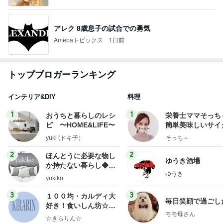
アレク 8歳息子の試合での勇気
Amebaトピックス
1日前
トップブロガーランキング
インテリア&DIY
料理
1
1
おうちと暮らしのレシ
栄養士ママそっち
ピ 〜HOME&LIFE〜
簡単美味しいサイ
献立
yuki (ドキ子）
そっち～
2
2
ほんとうに必要な物し
ゆうき酒場
か持たない暮らし◆Ke
ゆうき
ep Life Simple◆〜イ
yukiko
ンテリアのきろく〜
3
3
１００均・カルディ大
毎日笑顔で過ごし
好き！食いしん坊☆き
モモ母さん
らりん☆のブログ
☆きらりん☆