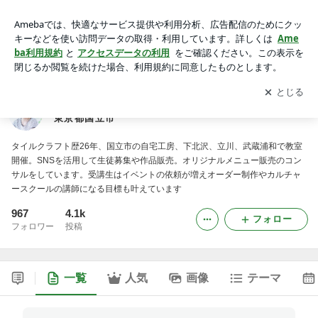
タイルクラフト歴25年 伊東亜由のハンドメイド教室/東京都
国立市
アプリをダウンロードして
ブログの更新通知
を受け取りまし
開く
ょう。
タイルクラフト歴25年 伊東亜由のハンドメイド教室/
東京都国立市
タイルクラフト歴26年、国立市の自宅工房、下北沢、立川、武蔵浦和で教室
開催。SNSを活用して生徒募集や作品販売。オリジナルメニュー販売のコン
サルをしています。受講生はイベントの依頼が増えオーダー制作やカルチャ
ースクールの講師になる目標も叶えています
967
4.1k
フォロー
フォロワー
投稿
一覧
人気
画像
テーマ