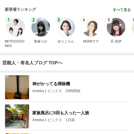
新登場ランキング
すべて見る
1
2
3
4
5
BEYOOOOO
島倉りか
ゆうこりん
MOMIママ
石 安伊
NDS
芸能人・有名人ブログ TOPへ
神がかってる掃除機
Amebaトピックス
20時間前
家族風呂に5回も入った一人旅
Amebaトピックス
1日前