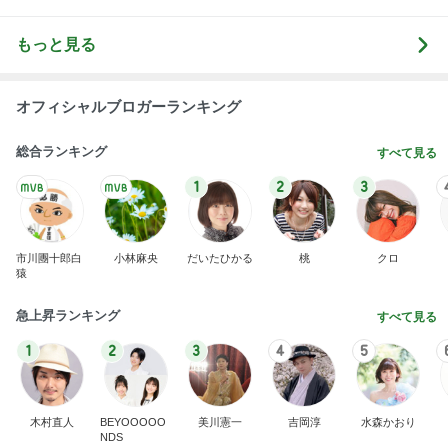
もっと見る
オフィシャルブロガーランキング
総合ランキング
すべて見る
1
2
3
市川團十郎白
小林麻央
だいたひかる
桃
クロ
猿
急上昇ランキング
すべて見る
1
2
3
4
5
木村直人
BEYOOOOO
美川憲一
吉岡淳
水森かおり
NDS