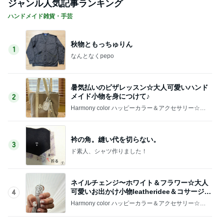
ジャンル人気記事ランキング
ハンドメイド雑貨・手芸
秋物ともっちゅりん
1
なんとなくpepo
暑気払いのピザレッスン☆大人可愛いハンド
メイド小物を身につけて♪
2
Harmony color ハッピーカラー＆アクセサリー☆毎
日が楽しくなる〜笑顔溢れるハッピーハンドメイ
ド〜横浜 都筑港北ニュータウン♪
衿の角。縫い代を切らない。
3
ド素人、シャツ作りました！
ネイルチェンジ〜ホワイト＆フラワー☆大人
可愛いお出かけ小物leatheridee＆コサージュ
4
♪
Harmony color ハッピーカラー＆アクセサリー☆毎
日が楽しくなる〜笑顔溢れるハッピーハンドメイ
ド〜横浜 都筑港北ニュータウン♪