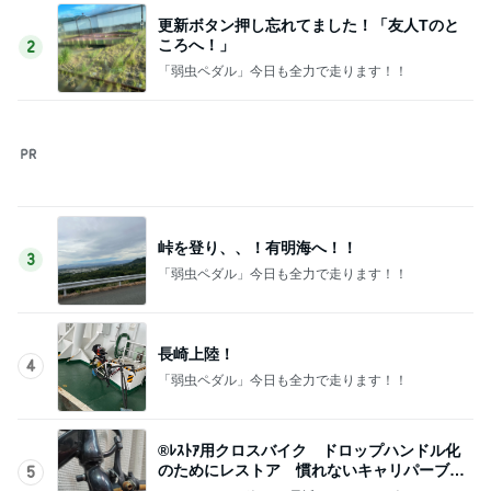
桃の母 長男と美味しい日本蕎麦
Amebaトピックス
19時間前
10kg増で夫に大爆笑された私
Amebaトピックス
1日前