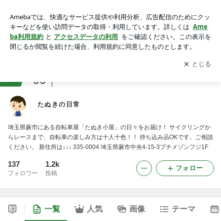
たぬきの日常
アプリをダウンロードして
ブログの更新通知
を受け取りまし
開く
ょう。
ranking
96
自転車・ロードバイクジャンル
たぬきの日常
埼玉県蕨市にある自転車屋「たぬき小屋」の日々をお届け！ サイクリングか
らレースまで、自転車の楽しみ方は十人十色！！ 持ち込み品OKです。ご相談
ください。 新住所は↓↓↓ 335-0004 埼玉県蕨市中央4-15-3プチメゾンフジ1F
137
1.2k
フォロー
フォロワー
投稿
一覧
人気
画像
テーマ