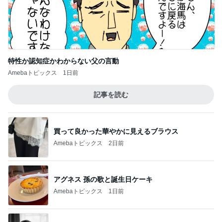
長崎上陸！
4
「弱虫ペダル」今日も全力で走ります！！
®️ﾚｽﾄｱ用クロスバイク ドロップハンドル化
のためにレストア 慣れないキャリパーブレ
5
ーキメンテ
クロスバイクが好き！最近アウトドアも好き！
このジャンルの記事をもっと見る
次世代掃除機がやってきた！！
Amebaトピックス
18時間前
イヤイヤ期のイライラが減った方法
Amebaトピックス
2日前