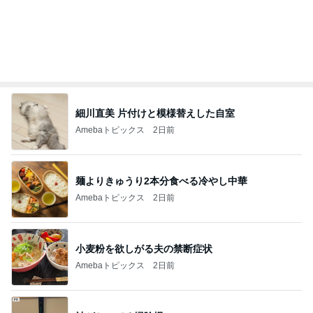
記事を読む
オフィシャルブロガーランキング
総合ランキング
すべて見る
1
2
3
市川團十郎白
小林麻央
だいたひかる
桃
クロ
猿
急上昇ランキング
すべて見る
1
2
3
4
5
加藤紀子
Sakurashimeji
真飛聖
尼子勝紀
モーニング
娘。'26 天気組