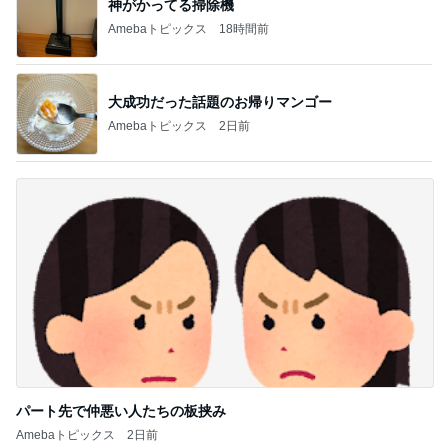
新登場ランキング
すべて見る
1
2
3
4
5
BEYOOOOO
ゆうこりん
島倉りか
MOMIママ
石 安伊
NDS
芸能人・有名人ブログ TOPへ
神がかってる掃除機
Amebaトピックス
18時間前
汚れに強く軽量で驚いたボストン
Amebaトピックス
2日前