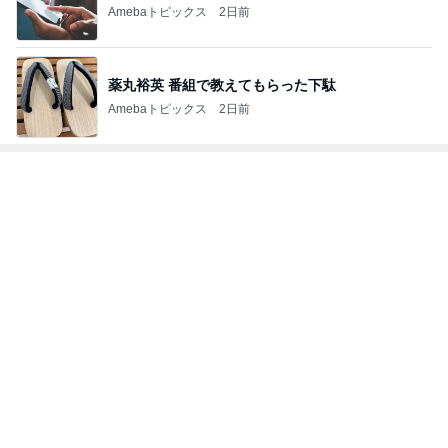
Amebaトピックス
2日前
薬丸裕英 番組で教えてもらった下駄
Amebaトピックス
2日前
トップブロガーランキング
ペット
ファッション
1
1
妻です。ママです
しろとくろしろ
です。
たまねぎ
eri.
2
2
母さんは今日も世話を
40代からの大人
やく
アルを品良く着こ
ファッションブロ
藤緒 ミルカ
えりん
3
3
白柴 『きなこ』 のお気
銀の滴降る降るま
楽ブログ
に・・・