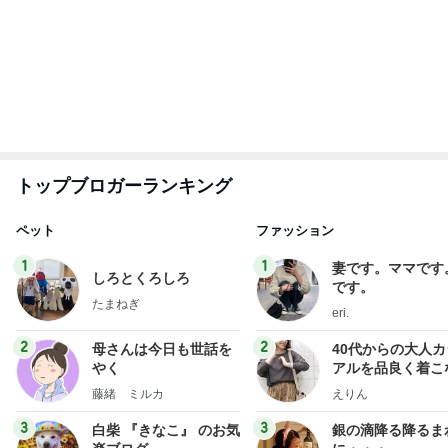
ひろ☆みき
illallan
もっと見る
細川直美 片付けと模様替えした自室
Amebaトピックス
2日前
麺よりきゅうり2本分食べる冷やし中華
Amebaトピックス
2日前
小麦粉を欲しがる夫の禁断症状
Amebaトピックス
2日前
神がかってる掃除機