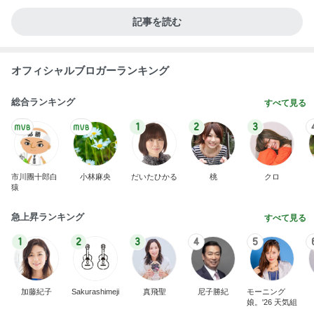
あわてて火を消し大やけどした主婦
Amebaトピックス
2日前
僕の会社が迎えた8歳の誕生日
Amebaトピックス
2日前
だいた 母の見舞いで元気な姿
Amebaトピックス
2日前