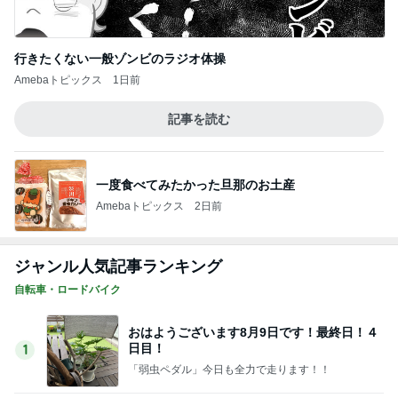
江口ともみ 話が尽きないランチ会
Amebaトピックス
2日前
記事を読む
美味しそうで私も食べたいおやつ
Amebaトピックス
19時間前
堀ちえみ 新大阪での夕飯購入
Amebaトピックス
15時間前