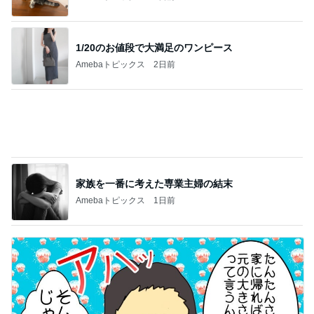
自転車・ロードバイク
おはようございます8月9日です！最終日！４
日目！
1
「弱虫ペダル」今日も全力で走ります！！
更新ボタン押し忘れてました！「友人Tのと
ころへ！」
2
「弱虫ペダル」今日も全力で走ります！！
峠を登り、、！有明海へ！！
3
「弱虫ペダル」今日も全力で走ります！！