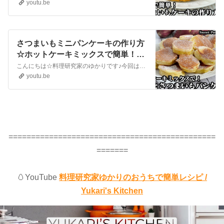
入った簡単ケーキレシピ☆-How to
youtu.be
make Sweet Potato Cake【料理研
究家ゆかり】
さつまいもミニパンケーキの作り方
☆ホットケーキミックスで簡単！ゴ
ロっとさつまいもが入った一口サイ
こんにちは☆料理研究家のゆかりです♪今回は、さつまいもパンケーキを作りました☆ホットケーキミックスで簡単！さつまいもがゴロっと入って食べ応え抜群！一口サイズの可愛いパンケーキです。とても美味しいので、ぜひ作ってみてください♪Hello☆I'm Yukari, a culinary researcher♪This ...
ズのパンケーキ♪-How to make
youtu.be
Sweet Potato Pancake-【料理研究
家ゆかり】
==============================================
=======
🥚YouTube
料理研究家ゆかりのおうちで簡単レシピ /
Yukari's Kitchen