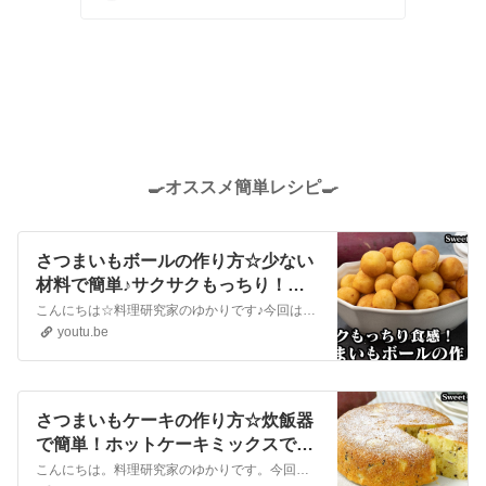
🍳オススメ簡単レシピ🍳
さつまいもボールの作り方☆少ない
材料で簡単♪サクサクもっちり！や
みつき食感♪一度食べたら止まらな
こんにちは☆料理研究家のゆかりです♪今回は、さつまいもボールを作りました☆少ない材料で簡単！丸めて揚げるだけ！サクサクもっちり食感がやみつきに。一度食べたら止まらない美味しい簡単おやつレシピです。とても美味しいので、ぜひ作ってみてください☆Hello☆I'm Yukari, a culinary research...
いさつまいもボールです☆-How to
youtu.be
make Sweet Potato Ball【料理研究
家ゆかり】
さつまいもケーキの作り方☆炊飯器
で簡単！ホットケーキミックスで手
軽に作れる♪さつまいもがたっぷり
こんにちは。料理研究家のゆかりです。今回は、さつまいもケーキを作りました☆炊飯器で簡単！ホットケーキミックスで手軽に作れます☆ゴロっとしたさつまいもがたっぷり入ったしっとり美味しいケーキです。はちみつの甘さが効いて絶品！とても美味しいので、ぜひ作ってみてください。hello. This is Yukari, a ...