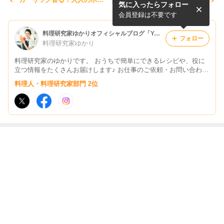
気に入ったらフォロー
トサラダの作り方【美味しい
ラスープの作り方！
ポテトサラダのコツ】
会員登録は不要です
料理研究家ゆかりオフィシャルブログ「Yukari's Kitchen おうちで簡単レシピ」Powered by Ameba
フォロー
料理研究家ゆかり
料理研究家のゆかりです。 おうちで簡単にできるレシピや、役に
立つ情報をたくさんお届けします♪ お仕事のご依頼・お問い合わせ
はこちら→yukari@tamakara.com
料理人・料理研究家部門 2位
最近の画像つき記事
大葉が余ったら
暑い日はコレ！
【レンジだけ】
【作り置き】野
絶対作って！巻
大根おろしでさ
ツナ缶とトマト
菜がモリモリ食
いて漬けるだけ
っぱり旨い「豚
で作る「火を使
べられる！「夏