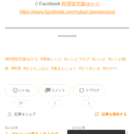
🥚Facebook
料理研究家ゆかり
https://www.facebook.com/yukari.tamagoland
==============================================
=======
#
料理研究家ゆかり
#
簡単レシピ
#
レシピブログ
#
レシピ
#
レシピ動
画
#
料理
#
おうちごはん
#
鬼まんじゅう
#
さつまいも
#
おやつ
いいね
コメント
リブログ
59
2
1
記事を報告する
記事をシェア
前の記事
次の記事
ガーリック香る！大人のポテ
具沢山で大満足！食べる豚バ