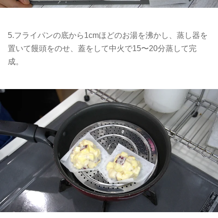
5.フライパンの底から1cmほどのお湯を沸かし、蒸し器を
置いて饅頭をのせ、蓋をして中火で15〜20分蒸して完
成。