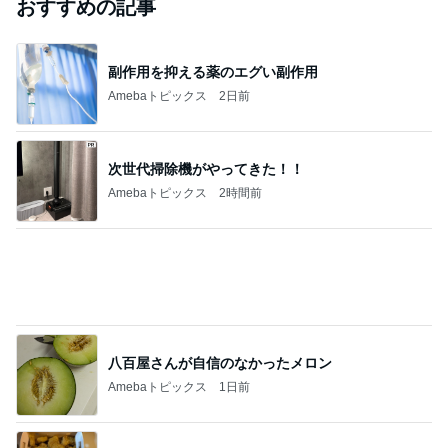
料理人・料理研究家部門ランキング
ゆーママ
山本ゆり
料理研究家ゆ
みきママ
AYA
かり
もっと見る
経験を覆し2袋目に突入したご飯
Amebaトピックス
2日前
はま寿司で食べたかった桃のパフェ
Amebaトピックス
1日前