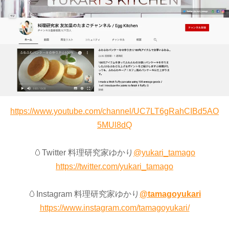
https://www.youtube.com/channel/UC7LT6gRahCIBd5AO
5MUl8dQ
🥚Twitter 料理研究家ゆかり
@yukari_tamago
https://twitter.com/yukari_tamago
🥚Instagram 料理研究家ゆかり
@tamagoyukari
https://www.instagram.com/tamagoyukari/