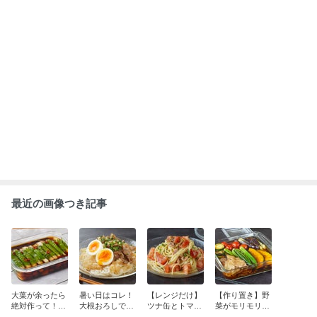
の「しそ巻き大
おろしそうめ
わない」絶品冷
野菜と豚肉の焼
根」がポリポリ
ん」の作り方
もっと見る
製パスタ
き浸し」が絶品
絶品！
すぎる
ABEMA
元ジャンポケ斉藤被告の妻がSNSを更
新